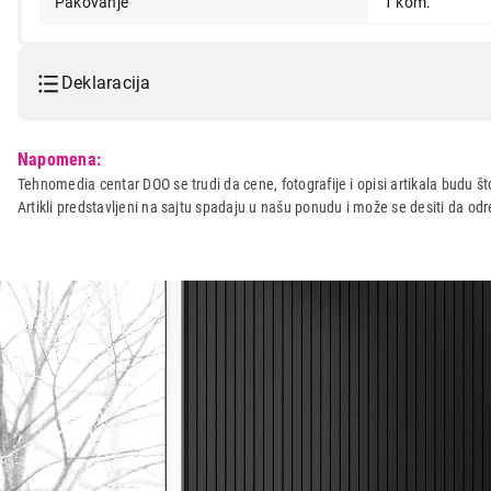
Pakovanje
1 kom.
Deklaracija
Model:
BWT filter sa Mg
Napomena:
Naziv i vrsta robe:
BOKAL ZA FILTRIRANJE VO
Tehnomedia centar DOO se trudi da cene, fotografije i opisi artikala budu što
Artikli predstavljeni na sajtu spadaju u našu ponudu i može se desiti da o
Uvoznik:
Cetus International DOO
Zemlja porekla:
AUSTRIJA
Prava potrošača:
Zagarantovana sva prava kup