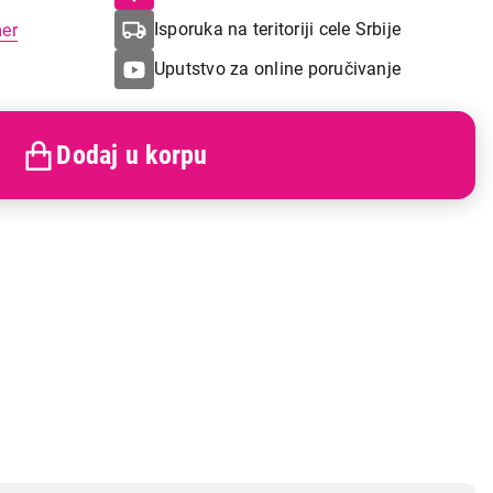
Isporuka na teritoriji cele Srbije
mer
Uputstvo za online poručivanje
Dodaj u korpu