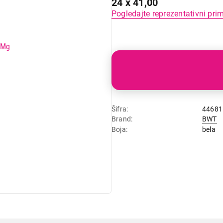
24 x 41,00
Pogledajte reprezentativni pri
Šifra
44681
Brand
BWT
Boja
bela