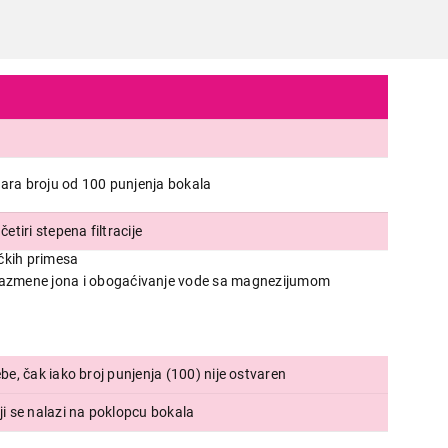
vara broju od 100 punjenja bokala
BOKALI ZA FILTRIRANJE VODE
etiri stepena filtracije
BWT filter sa Mg
čkih primesa
Proizvod je dodat u korpu.
 razmene jona i obogaćivanje vode sa magnezijumom
a
Ukupno u korpi:
0,00
be, čak iako broj punjenja (100) nije ostvaren
ji se nalazi na poklopcu bokala
Nastavi kupovinu
Završi