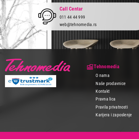
Call Centar
011 44 44 999
web@tehnomedia.rs
Tehnomedia
O nama
Naše prodavnice
Kontakt
Pravna lica
Pravila privatnosti
Karijera i zaposlenje