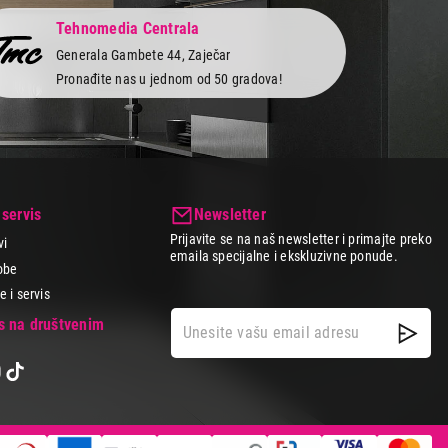
Tehnomedia Centrala
Generala Gambete 44, Zaječar
Pronađite nas u jednom od 50 gradova!
 servis
Newsletter
Prijavite se na naš newsletter i primajte preko
vi
emaila specijalne i ekskluzivne ponude.
obe
 i servis
as na društvenim