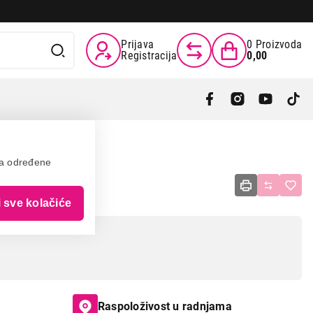
Prijava
0
Proizvoda
Registracija
0,00
va određene
i sve kolačiće
Raspoloživost u radnjama