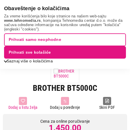
0
Obaveštenje o kolačićima
Za vreme korišćenja bilo koje stranice na našem web-sajtu
www.tehnomedia.rs
, kompanija Tehnomedia centar d.o.o. može da
sačuva određene informacije na korisnikov uređaj putem "kolačića"
It & gaming
Potrošni materijal za štampače
Kertridži
(engleski "cookies").
Brother bt5000c...
Prihvati samo neophodne
Prihvati sve kolačiće
Saznaj više o kolačićima
BROTHER BT5000C
Dodaj u listu želja
Dodaj u poređenje
Skini PDF
Cena za online poručivanje
1.450,00