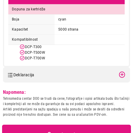
Dopuna za kertridže
Boja
cyan
Kapacitet
5000 strana
Kompatibilnost
DCP-T300
DCP-T500W
DCP-T700W
Deklaracija
Model:
BROTHER BT5000C
Napomena:
Naziv i vrsta robe:
OPREMA ZA STAMPAC
Tehnomedia centar DOO se trudi da cene, fotografije i opisi artikala budu što tačniji
Uvoznik:
DIGITRON IST DOO
i kompletniji ali ne može da garantuje da su svi podaci apsolutno ispravni.
Artikli predstavljeni na sajtu spadaju u našu ponudu i može se desiti da određeni
Zemlja porekla:
Filipini
proizvod nije trenutno dostupan. Sve cene su sa uračunatim PDV-om.
Prava potrošača:
Zagarantovana sva prava
kupaca po osnovu zakona o
zaštiti potrošača