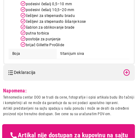
podesivi češalj 0,5–10 mm
podesivi češalj 10,5–20 mm
češljevi za stepenastu bradu
češljevi za stepenasto šišanje kose
20.999,00
šablon za oblikovanje brade
TRIMERI
BRAUN BT9441 TITAN
putna torbica
postolje za punjenje
Proizvod je dodat u korpu.
brijač Gillette ProGlide
Boja
titanijum siva
Ukupno u korpi:
0,00
Deklaracija
Nastavi kupovinu
Model:
BRAUN BT9441 TITAN
Napomena:
Naziv i vrsta robe:
TRIMER
Tehnomedia centar DOO se trudi da cene, fotografije i opisi artikala budu što tačniji
Završi kupovinu
Uvoznik:
NELT CO d.o.o.
i kompletniji ali ne može da garantuje da su svi podaci apsolutno ispravni.
Artikli predstavljeni na sajtu spadaju u našu ponudu i može se desiti da određeni
Zemlja porekla:
KINA
proizvod nije trenutno dostupan. Sve cene su sa uračunatim PDV-om.
Prava potrošača:
Zagarantovana sva prava
kupaca po osnovu zakona o
zaštiti potrošača
Artikal nije dostupan za kupovinu na sajtu