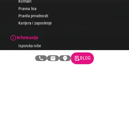
Kontakt
Pravna lica
Pravila privatnosti
Karijera i zaposlenje
Informacije
Isporuka robe
Načini plaćanja
BLOG
Uslovi korišćenja
Tax Free kupovina
Česta postavljana pitanja
eKatalog
Korisnički servis
Svi brendovi
Vraćanje robe
Reklamacije i servis
Pratite nas na društvenim mrežama