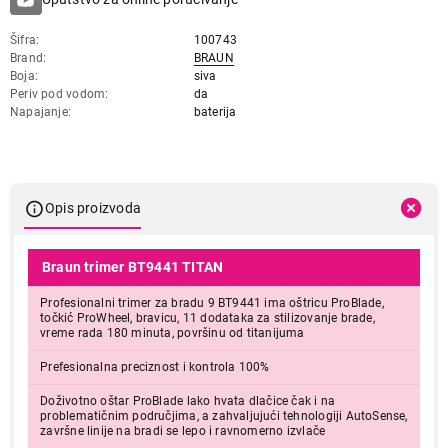
Šifra
100743
Brand
BRAUN
Boja
siva
Periv pod vodom
da
Napajanje
baterija
Opis proizvoda
Braun trimer BT9441 TITAN
Profesionalni trimer za bradu 9 BT9441 ima oštricu ProBlade,
točkić ProWheel, bravicu, 11 dodataka za stilizovanje brade,
vreme rada 180 minuta, površinu od titanijuma
Prefesionalna preciznost i kontrola 100%
Doživotno oštar ProBlade lako hvata dlačice čak i na
problematičnim područjima, a zahvaljujući tehnologiji AutoSense,
završne linije na bradi se lepo i ravnomerno izvlače