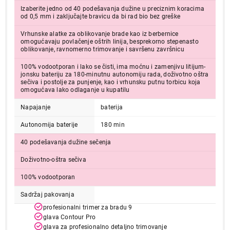
Izaberite jedno od 40 podešavanja dužine u preciznim koracima
od 0,5 mm i zaključajte bravicu da bi rad bio bez greške
Vrhunske alatke za oblikovanje brade kao iz berbernice
omogućavaju povlačenje oštrih linija, besprekorno stepenasto
oblikovanje, ravnomerno trimovanje i savršenu završnicu
100% vodootporan i lako se čisti, ima moćnu i zamenjivu litijum-
jonsku bateriju za 180-minutnu autonomiju rada, doživotno oštra
sečiva i postolje za punjenje, kao i vrhunsku putnu torbicu koja
omogućava lako odlaganje u kupatilu
Napajanje
baterija
Autonomija baterije
180 min
40 podešavanja dužine sečenja
Doživotno-oštra sečiva
100% vodootporan
Sadržaj pakovanja
profesionalni trimer za bradu 9
glava Contour Pro
glava za profesionalno detaljno trimovanje