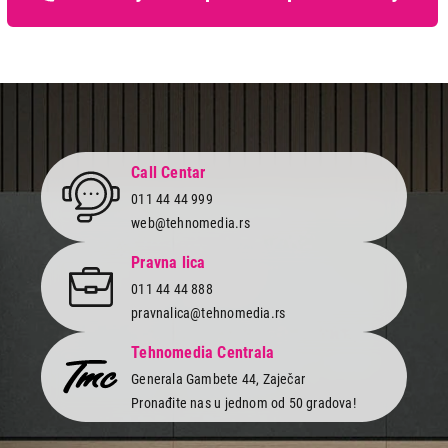
Call Centar
011 44 44 999
web@tehnomedia.rs
Pravna lica
011 44 44 888
pravnalica@tehnomedia.rs
Tehnomedia Centrala
Generala Gambete 44, Zaječar
Pronađite nas u jednom od 50 gradova!