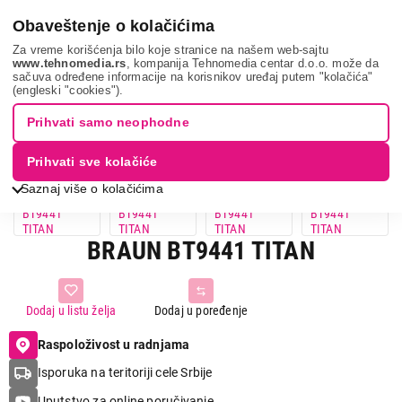
0
Obaveštenje o kolačićima
Za vreme korišćenja bilo koje stranice na našem web-sajtu
www.tehnomedia.rs
, kompanija Tehnomedia centar d.o.o. može da
sačuva određene informacije na korisnikov uređaj putem "kolačića"
Braun bt9441 ti...
(engleski "cookies").
Prihvati samo neophodne
Prihvati sve kolačiće
Saznaj više o kolačićima
BRAUN BT9441 TITAN
Dodaj u listu želja
Dodaj u poređenje
Raspoloživost u radnjama
Isporuka na teritoriji cele Srbije
Uputstvo za online poručivanje