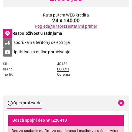
Rata putem WEB kredita
24 x 140,00
Pogledajte reprezentativni primer
Raspoloživost u radnjama
Isporuka na teritoriji cele Srbije
Uputstvo za online poručivanje
Šifra
40131
Brand
BOSCH
Tip BC
Oprema
Opis proizvoda
Bosch spojni deo WTZ20410
Deo za spajanje mašine za pranje veša i mašine za sušenje veša