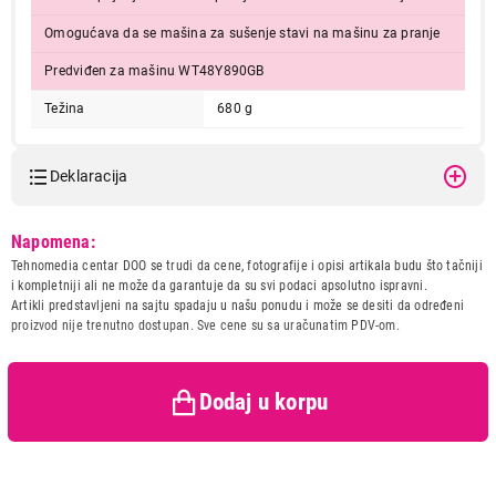
Omogućava da se mašina za sušenje stavi na mašinu za pranje
Predviđen za mašinu WT48Y890GB
Težina
680 g
Deklaracija
Model:
BOSCH WTZ20410
Napomena:
Naziv i vrsta robe:
OPREMA I SREDSTVA ZA
Tehnomedia centar DOO se trudi da cene, fotografije i opisi artikala budu što tačniji
BELU TEHNIKU
i kompletniji ali ne može da garantuje da su svi podaci apsolutno ispravni.
Uvoznik:
BSH Kućni aparati d.o.o.
Artikli predstavljeni na sajtu spadaju u našu ponudu i može se desiti da određeni
proizvod nije trenutno dostupan. Sve cene su sa uračunatim PDV-om.
Zemlja porekla:
Poljska
Prava potrošača:
Zagarantovana sva prava
kupaca po osnovu zakona o
zaštiti potrošača
Dodaj u korpu