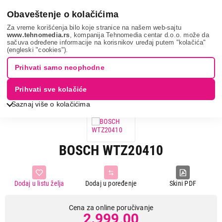
0
Obaveštenje o kolačićima
Za vreme korišćenja bilo koje stranice na našem web-sajtu
www.tehnomedia.rs
, kompanija Tehnomedia centar d.o.o. može da
sačuva određene informacije na korisnikov uređaj putem "kolačića"
Bela tehnika
Oprema za belu tehniku
Oprema za veš mašine
(engleski "cookies").
Bosch wtz20410...
Prihvati samo neophodne
Prihvati sve kolačiće
Saznaj više o kolačićima
BOSCH WTZ20410
Dodaj u listu želja
Dodaj u poređenje
Skini PDF
Cena za online poručivanje
2.999,00