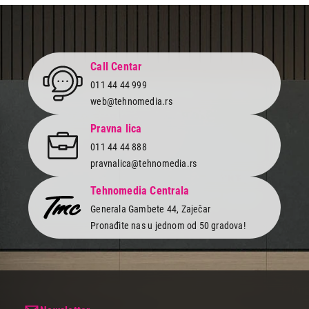
2.999,00
OPREMA I SREDSTVA ZA BELU TEHNIKU
BOSCH WTZ20410
Call Centar
Proizvod je dodat u korpu.
011 44 44 999
web@tehnomedia.rs
Ukupno u korpi:
0,00
Pravna lica
011 44 44 888
Nastavi kupovinu
pravnalica@tehnomedia.rs
Tehnomedia Centrala
Završi kupovinu
Generala Gambete 44, Zaječar
Pronađite nas u jednom od 50 gradova!