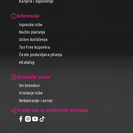
Karijera i zaposlenje
Informacije
Isporuka robe
Načini plaćanja
Uslovi korišćenja
Tax Free kupovina
Česta postavljana pitanja
eKatalog
Korisnički servis
Svi brendovi
Vraćanje robe
Reklamacije i servis
Pratite nas na društvenim mrežama