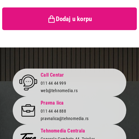
Prava potrošača:
Zagarantovana sva prava
kupaca po osnovu zakona o
zaštiti potrošača
Dodaj u korpu
Call Centar
011 44 44 999
web@tehnomedia.rs
Pravna lica
011 44 44 888
pravnalica@tehnomedia.rs
Tehnomedia Centrala