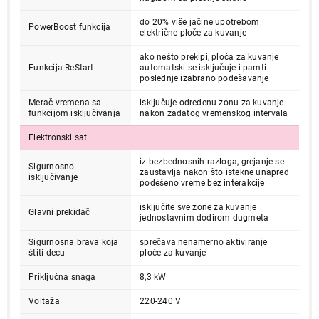
do 20% više jačine upotrebom
PowerBoost funkcija
električne ploče za kuvanje
ako nešto prekipi, ploča za kuvanje
Funkcija ReStart
automatski se isključuje i pamti
poslednje izabrano podešavanje
Merač vremena sa
isključuje određenu zonu za kuvanje
funkcijom isključivanja
nakon zadatog vremenskog intervala
36.999,00
Elektronski sat
UGRADNE PLOČE
BOSCH PKN631FP2E
iz bezbednosnih razloga, grejanje se
Sigurnosno
zaustavlja nakon što istekne unapred
Proizvod je dodat u korpu.
isključivanje
podešeno vreme bez interakcije
isključite sve zone za kuvanje
Glavni prekidač
Ukupno u korpi:
0,00
jednostavnim dodirom dugmeta
Sigurnosna brava koja
sprečava nenamerno aktiviranje
štiti decu
ploče za kuvanje
Nastavi kupovinu
Priključna snaga
8,3 kW
Voltaža
220-240 V
Završi kupovinu