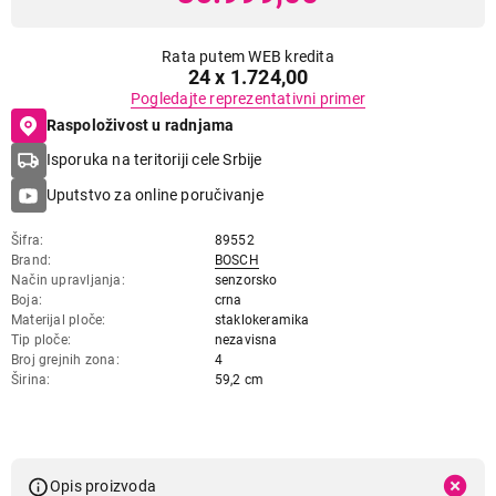
Rata putem WEB kredita
24 x 1.724,00
Pogledajte reprezentativni primer
Raspoloživost u radnjama
Isporuka na teritoriji cele Srbije
Uputstvo za online poručivanje
Šifra
89552
Brand
BOSCH
Način upravljanja
senzorsko
Boja
crna
Materijal ploče
staklokeramika
Tip ploče
nezavisna
Broj grejnih zona
4
Širina
59,2 cm
Opis proizvoda