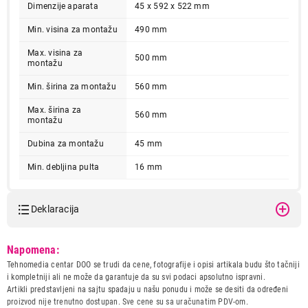
Dimenzije aparata
45 x 592 x 522 mm
Min. visina za montažu
490 mm
Max. visina za
500 mm
montažu
Min. širina za montažu
560 mm
Max. širina za
560 mm
montažu
Dubina za montažu
45 mm
Min. debljina pulta
16 mm
Deklaracija
Model:
BOSCH PKN631FP2E
Napomena:
Naziv i vrsta robe:
UGRADNA PLOCA
Tehnomedia centar DOO se trudi da cene, fotografije i opisi artikala budu što tačniji
Uvoznik:
BSH KUCNI APARATI D.O.O.
i kompletniji ali ne može da garantuje da su svi podaci apsolutno ispravni.
Artikli predstavljeni na sajtu spadaju u našu ponudu i može se desiti da određeni
Zemlja porekla:
Nemacka
proizvod nije trenutno dostupan. Sve cene su sa uračunatim PDV-om.