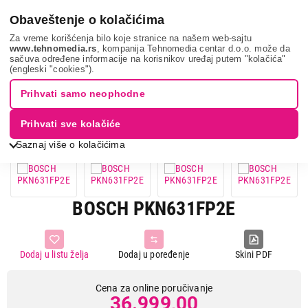
0
Obaveštenje o kolačićima
Za vreme korišćenja bilo koje stranice na našem web-sajtu
www.tehnomedia.rs
, kompanija Tehnomedia centar d.o.o. može da
sačuva određene informacije na korisnikov uređaj putem "kolačića"
Bela tehnika
Ugradne ploče
Ugradne staklokeramičke ploče
(engleski "cookies").
Bosch pkn631fp2...
Prihvati samo neophodne
Prihvati sve kolačiće
Saznaj više o kolačićima
BOSCH PKN631FP2E
Dodaj u listu želja
Dodaj u poređenje
Skini PDF
Cena za online poručivanje
36.999,00