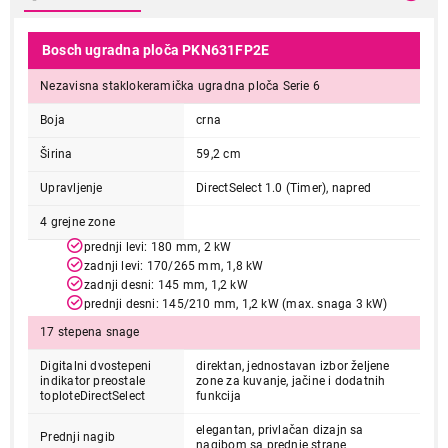
Bosch ugradna ploča PKN631FP2E
Nezavisna staklokeramička ugradna ploča Serie 6
Boja
crna
Širina
59,2 cm
Upravljenje
DirectSelect 1.0 (Timer), napred
4 grejne zone
prednji levi: 180 mm, 2 kW
zadnji levi: 170/265 mm, 1,8 kW
zadnji desni: 145 mm, 1,2 kW
prednji desni: 145/210 mm, 1,2 kW (max. snaga 3 kW)
17 stepena snage
Digitalni dvostepeni
direktan, jednostavan izbor željene
indikator preostale
zone za kuvanje, jačine i dodatnih
toploteDirectSelect
funkcija
elegantan, privlačan dizajn sa
Prednji nagib
nagibom sa prednje strane