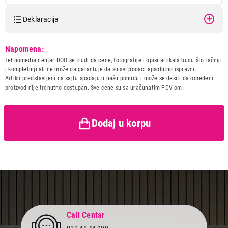
Deklaracija
Model:
BOSCH MCM3201B
Napomena:
Naziv i vrsta robe:
MULTIPRAKTIK
Tehnomedia centar DOO se trudi da cene, fotografije i opisi artikala budu što tačniji
Uvoznik:
BSH Kućni aparati d.o.o.
i kompletniji ali ne može da garantuje da su svi podaci apsolutno ispravni.
Artikli predstavljeni na sajtu spadaju u našu ponudu i može se desiti da određeni
Zemlja porekla:
Slovenija
proizvod nije trenutno dostupan. Sve cene su sa uračunatim PDV-om.
14.833,00
Prava potrošača:
Zagarantovana sva prava
MULTIPRAKTICI
kupaca po osnovu zakona o
BOSCH MCM3201B
zaštiti potrošača
Proizvod je dodat u korpu.
Dodaj u korpu
Ukupno u korpi:
0,00
Nastavi kupovinu
Završi kupovinu
Call Centar