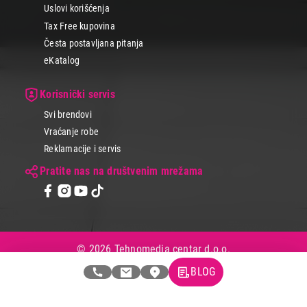
Uslovi korišćenja
Tax Free kupovina
Česta postavljana pitanja
eKatalog
Korisnički servis
Svi brendovi
Vraćanje robe
Reklamacije i servis
Pratite nas na društvenim mrežama
© 2026 Tehnomedia centar d.o.o.
BLOG