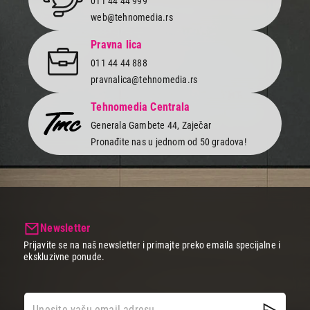
011 44 44 999
web@tehnomedia.rs
Pravna lica
011 44 44 888
pravnalica@tehnomedia.rs
Tehnomedia Centrala
Generala Gambete 44, Zaječar
Pronađite nas u jednom od 50 gradova!
Newsletter
Prijavite se na naš newsletter i primajte preko emaila specijalne i
ekskluzivne ponude.