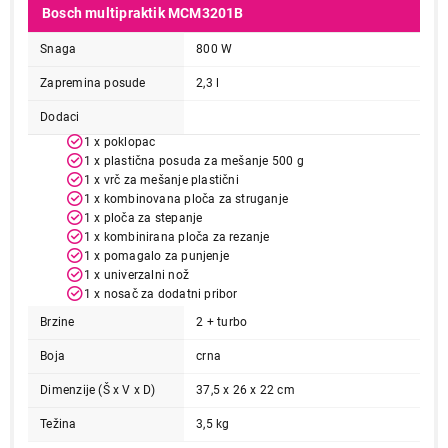
Bosch multipraktik MCM3201B
Snaga
800 W
Zapremina posude
2,3 l
Dodaci
1 x poklopac
1 x plastična posuda za mešanje 500 g
1 x vrč za mešanje plastični
1 x kombinovana ploča za struganje
1 x ploča za stepanje
1 x kombinirana ploča za rezanje
1 x pomagalo za punjenje
1 x univerzalni nož
1 x nosač za dodatni pribor
Brzine
2 + turbo
Boja
crna
Dimenzije (Š x V x D)
37,5 x 26 x 22 cm
Težina
3,5 kg