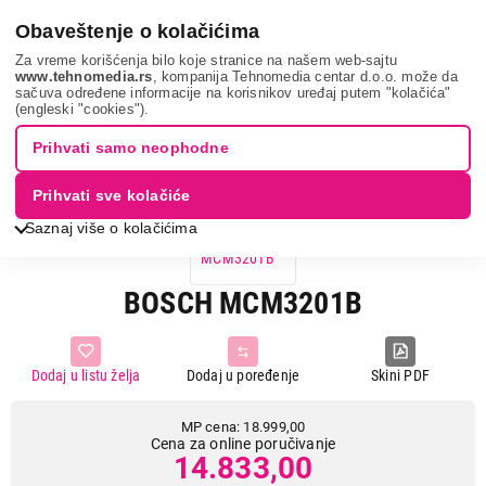
0
Obaveštenje o kolačićima
Za vreme korišćenja bilo koje stranice na našem web-sajtu
www.tehnomedia.rs
, kompanija Tehnomedia centar d.o.o. može da
sačuva određene informacije na korisnikov uređaj putem "kolačića"
Bosch mcm3201b...
(engleski "cookies").
Prihvati samo neophodne
22%
UŠTEDA.
Prihvati sve kolačiće
Saznaj više o kolačićima
BOSCH MCM3201B
Dodaj u listu želja
Dodaj u poređenje
Skini PDF
MP cena: 18.999,00
Cena za online poručivanje
14.833,00