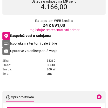
Ušteda u odnosu na MP cenu
4.166,00
Rata putem WEB kredita
24 x 691,00
Pogledajte reprezentativni primer
Raspoloživost u radnjama
Isporuka na teritoriji cele Srbije
Uputstvo za online poručivanje
Šifra
38360
Brand
BOSCH
Snaga
800 W
Boja
crna
Opis proizvoda