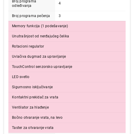
Broj programa
4
odleđivanja
Broj programa pečenja
3
Memory funkcija (1 podešavanje)
Unutrašnjost od nerđajućeg čelika
Rotacioni regulator
Uvlačiva dugmad za upravljanje
41.999,00
TouchControl senzorsko upravljanje
UGRADNE MIKROTALASNE
BOSCH BFL554MS0
LED svetlo
Proizvod je dodat u korpu.
Sigurnosno isključivanje
Kontaktni prekidač za vrata
Ukupno u korpi:
0,00
Ventilator za hlađenje
Bočno otvaranje vrata, na levo
Nastavi kupovinu
Taster za otvaranje vrata