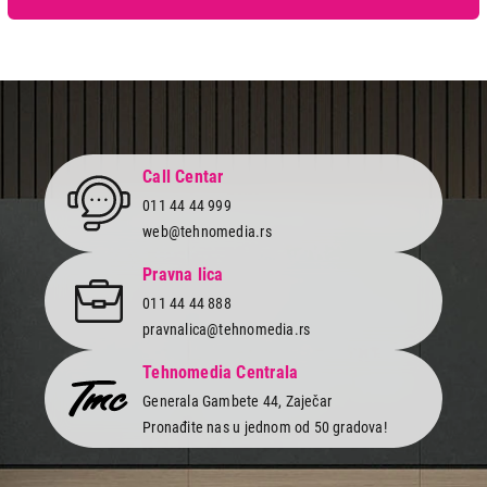
Call Centar
011 44 44 999
web@tehnomedia.rs
Pravna lica
011 44 44 888
pravnalica@tehnomedia.rs
Tehnomedia Centrala
Generala Gambete 44, Zaječar
Pronađite nas u jednom od 50 gradova!