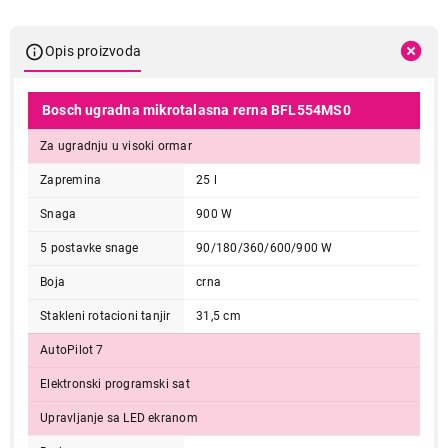
Opis proizvoda
Bosch ugradna mikrotalasna rerna BFL554MS0
Za ugradnju u visoki ormar
Zapremina
25 l
Snaga
900 W
5 postavke snage
90/180/360/600/900 W
Boja
crna
Stakleni rotacioni tanjir
31,5 cm
AutoPilot 7
Elektronski programski sat
Upravljanje sa LED ekranom