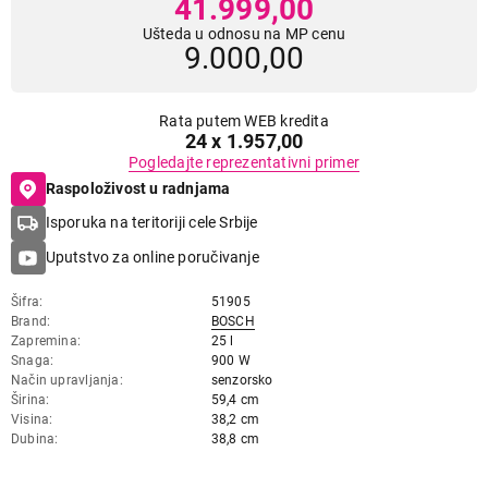
41.999,00
Ušteda u odnosu na MP cenu
9.000,00
Rata putem WEB kredita
24 x 1.957,00
Pogledajte reprezentativni primer
Raspoloživost u radnjama
Isporuka na teritoriji cele Srbije
Uputstvo za online poručivanje
Šifra
51905
Brand
BOSCH
Zapremina
25 l
Snaga
900 W
Način upravljanja
senzorsko
Širina
59,4 cm
Visina
38,2 cm
Dubina
38,8 cm