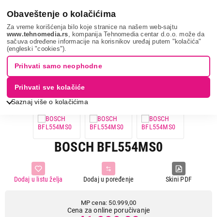
0
Obaveštenje o kolačićima
Za vreme korišćenja bilo koje stranice na našem web-sajtu
www.tehnomedia.rs
, kompanija Tehnomedia centar d.o.o. može da
sačuva određene informacije na korisnikov uređaj putem "kolačića"
Bela tehnika
Mikrotalasne rerne
Ugradne mikrotalasne rerne
(engleski "cookies").
Bosch bfl554ms0...
Prihvati samo neophodne
18%
UŠTEDA.
Prihvati sve kolačiće
Saznaj više o kolačićima
BOSCH BFL554MS0
Dodaj u listu želja
Dodaj u poređenje
Skini PDF
MP cena: 50.999,00
Cena za online poručivanje