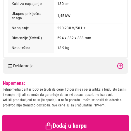
Kabl za napajanje
130 cm
Završi kupovinu
Ukupno priključna
1,45 kW
snaga
Napajanje
220-230 V/50 Hz
Dimenzije (ŠxVxD)
594 x 382 x 388 mm
Neto težina
18,9 kg
Deklaracija
Model:
BOSCH BFL554MS0
Napomena:
Naziv i vrsta robe:
UGRADNA MIKROTALASNA
Tehnomedia centar DOO se trudi da cene, fotografije i opisi artikala budu što tačniji
Uvoznik:
BSH Kućni aparati d.o.o.
i kompletniji ali ne može da garantuje da su svi podaci apsolutno ispravni.
Artikli predstavljeni na sajtu spadaju u našu ponudu i može se desiti da određeni
Zemlja porekla:
Kina
proizvod nije trenutno dostupan. Sve cene su sa uračunatim PDV-om.
Prava potrošača:
Zagarantovana sva prava
kupaca po osnovu zakona o
zaštiti potrošača
Dodaj u korpu