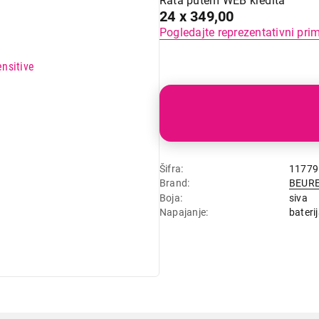
Rata putem WEB kredita
24 x 349,00
Pogledajte reprezentativni pri
Šifra
11779
Brand
BEUR
Boja
siva
Napajanje
bateri