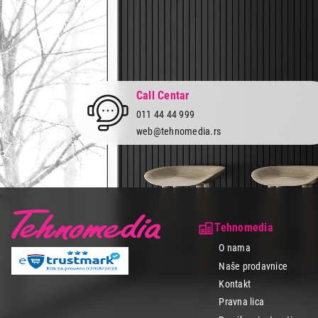
Call Centar
011 44 44 999
web@tehnomedia.rs
Tehnomedia
O nama
Naše prodavnice
Kontakt
Pravna lica