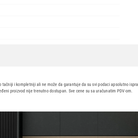
 tačniji i kompletniji ali ne može da garantuje da su svi podaci apsolutno ispra
dređeni proizvod nije trenutno dostupan. Sve cene su sa uračunatim PDV-om.
aca po osnovu zakona o zaštiti potrošača