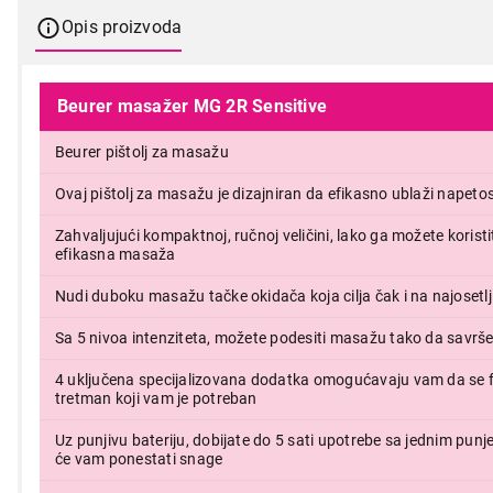
Opis proizvoda
Beurer masažer MG 2R Sensitive
Beurer pištolj za masažu
Ovaj pištolj za masažu je dizajniran da efikasno ublaži napeto
Zahvaljujući kompaktnoj, ručnoj veličini, lako ga možete koristit
efikasna masaža
Nudi duboku masažu tačke okidača koja cilja čak i na najosetlji
Sa 5 nivoa intenziteta, možete podesiti masažu tako da savr
4 uključena specijalizovana dodatka omogućavaju vam da se f
tretman koji vam je potreban
Uz punjivu bateriju, dobijate do 5 sati upotrebe sa jednim punj
će vam ponestati snage