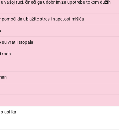
u vašoj ruci, čineći ga udobnim za upotrebu tokom dužih
BEURER MG 2R Sensitive
Proizvod je dodat u korpu.
pomoći da ublažite stres i napetost mišića
a
Ukupno u korpi:
0,00
 su vrat i stopala
i rada
Nastavi kupovinu
Završi
tman
i plastika