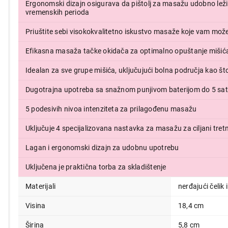
Ergonomski dizajn osigurava da pištolj za masažu udobno leži 
7.499,00
vremenskih perioda
Priuštite sebi visokokvalitetno iskustvo masaže koje vam može 
Efikasna masaža tačke okidača za optimalno opuštanje mišić
Idealan za sve grupe mišića, uključujući bolna područja kao što
Dugotrajna upotreba sa snažnom punjivom baterijom do 5 sat
5 podesivih nivoa intenziteta za prilagođenu masažu
Uključuje 4 specijalizovana nastavka za masažu za ciljani tre
Lagan i ergonomski dizajn za udobnu upotrebu
Uključena je praktična torba za skladištenje
Materijali
nerđajući čelik 
Visina
18,4 cm
Širina
5,8 cm