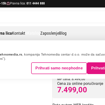
-15h
Pravna lica:
011 4444 888
na lica
Kontakt
eKatalog
Zaposlenje
Blog
elo
Beurer mg 2r sensitive
ehnomedia.rs
, kompanija Tehnomedia centar d.o.o. može da saču
es").
BEURER MG 2R Se
Prihvati samo neophodne
Prihvat
MP cena: 8.499,00
Cena za online poručivanje
7.499,00