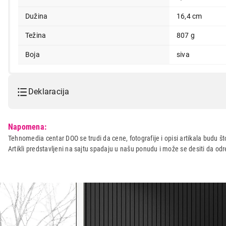
Dužina
16,4 cm
Težina
807 g
Boja
siva
Deklaracija
Model:
BEURER MG 2R Sensitive
Napomena:
Naziv i vrsta robe:
MASAZER
Tehnomedia centar DOO se trudi da cene, fotografije i opisi artikala budu što
Artikli predstavljeni na sajtu spadaju u našu ponudu i može se desiti da o
Uvoznik:
RAPID a.d.
Zemlja porekla:
KINA
Prava potrošača:
Zagarantovana sva prava kup