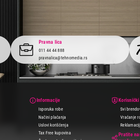
Pravna lica
011 44 44 888
pravnalica@tehnomedia.rs
Informacije
Korisnički
Isporuka robe
Svi brendo
Načini plaćanja
Vraćanje r
Uslovi korišćenja
Reklamacije
Tax Free kupovina
Pratite n