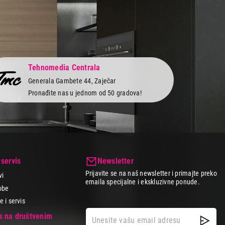
Tehnomedia Centrala
Generala Gambete 44, Zaječar
Pronađite nas u jednom od 50 gradova!
 servis
Newsletter
Prijavite se na naš newsletter i primajte preko
vi
emaila specijalne i ekskluzivne ponude.
obe
 i servis
as na društvenim