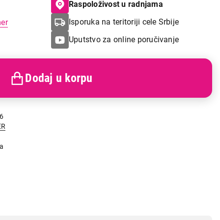
Raspoloživost u radnjama
Isporuka na teritoriji cele Srbije
mer
Uputstvo za online poručivanje
Dodaj u korpu
6
ER
ja