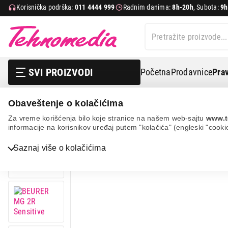
Korisnička podrška:
011 4444 999
Radnim danima:
8h-20h
, Subota:
9h
SVI PROIZVODI
Početna
Prodavnice
Prav
Obaveštenje o kolačićima
Nega tela, lepota i zdravlje
Masažeri
Masažeri za t
Za vreme korišćenja bilo koje stranice na našem web-sajtu
www.t
informacije na korisnikov uređaj putem "kolačića" (engleski "cooki
12%
UŠTEDA.
Saznaj više o kolačićima
Bela tehnika
TV, audio, video i foto