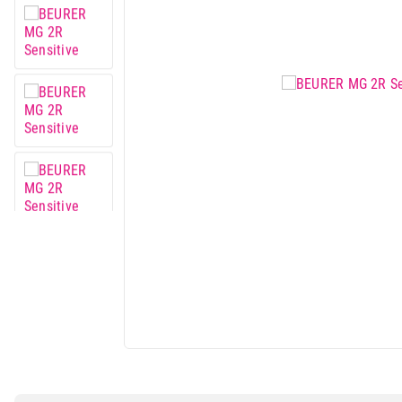
IT & Gaming
Mobilni telefoni i tableti
Mali kućni aparati
Mali kuhinjski aparati
Grejanje i hlađenje
Nega tela, lepota i zdravlje
Sport i putovanje
Sve za kuću i baštu
Vesa