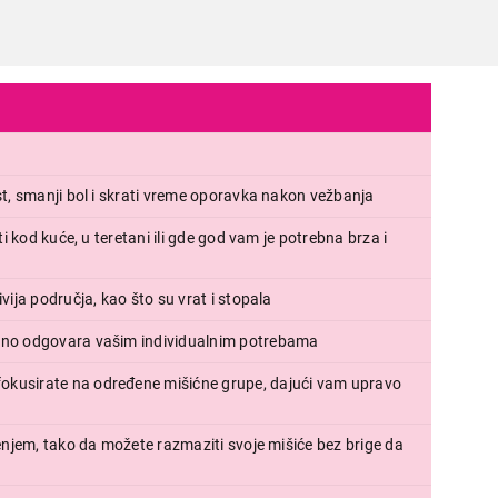
st, smanji bol i skrati vreme oporavka nakon vežbanja
i kod kuće, u teretani ili gde god vam je potrebna brza i
vija područja, kao što su vrat i stopala
šeno odgovara vašim individualnim potrebama
okusirate na određene mišićne grupe, dajući vam upravo
enjem, tako da možete razmaziti svoje mišiće bez brige da
MASAŽER