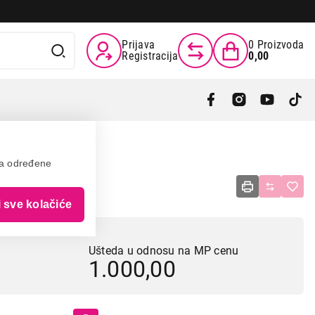
Prijava
0
Proizvoda
Registracija
0,00
va određene
nsitive
i sve kolačiće
Ušteda u odnosu na MP cenu
1.000,00