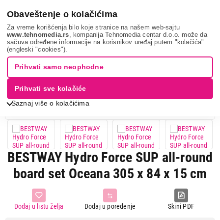
0
Obaveštenje o kolačićima
Za vreme korišćenja bilo koje stranice na našem web-sajtu
www.tehnomedia.rs
, kompanija Tehnomedia centar d.o.o. može da
sačuva određene informacije na korisnikov uređaj putem "kolačića"
Sport i putovanje
Trening i rekreacija
Bazeni
Bestway
(engleski "cookies").
hydro f...
Prihvati samo neophodne
Prihvati sve kolačiće
Saznaj više o kolačićima
BESTWAY Hydro Force SUP all-round
board set Oceana 305 x 84 x 15 cm
Dodaj u listu želja
Dodaj u poređenje
Skini PDF