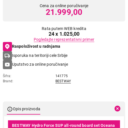
Cena za online poručivanje
21.999,00
Rata putem WEB kredita
24 x 1.025,00
Pogledajte reprezentativni primer
Raspoloživost u radnjama
Isporuka na teritoriji cele Srbije
Uputstvo za online poručivanje
Šifra
141775
Brand
BESTWAY
Opis proizvoda
BESTWAY Hydro Force SUP all-round board set Oceana