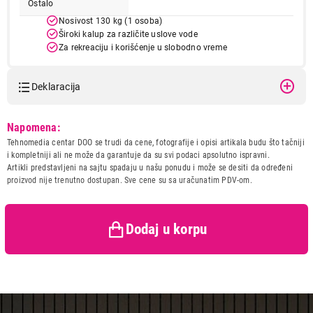
Ostalo
Nosivost 130 kg (1 osoba)
Široki kalup za različite uslove vode
Za rekreaciju i korišćenje u slobodno vreme
Deklaracija
21.999,00
BAZEN
Model:
BESTWAY Hydro Force SUP
Napomena:
BESTWAY Hydro Force SUP all-round
all-round board set Oceana
Tehnomedia centar DOO se trudi da cene, fotografije i opisi artikala budu što tačniji
305 x 84 x 15 cm
board set Oceana 305 x 84 x 15 cm
i kompletniji ali ne može da garantuje da su svi podaci apsolutno ispravni.
Naziv i vrsta robe:
BAZENI
Proizvod je dodat u korpu.
Artikli predstavljeni na sajtu spadaju u našu ponudu i može se desiti da određeni
Uvoznik:
Velteh Pro DOO
proizvod nije trenutno dostupan. Sve cene su sa uračunatim PDV-om.
Zemlja porekla:
Kina
Ukupno u korpi:
0,00
Prava potrošača:
Zagarantovana sva prava
kupaca po osnovu zakona o
Dodaj u korpu
zaštiti potrošača
Nastavi kupovinu
Završi kupovinu