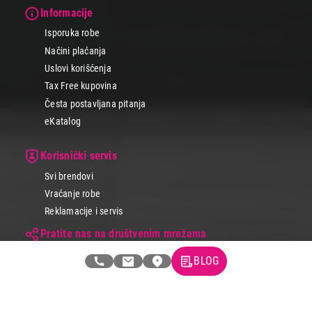
Informacije
Isporuka robe
Načini plaćanja
Uslovi korišćenja
Tax Free kupovina
Česta postavljana pitanja
eKatalog
Korisnički servis
Svi brendovi
Vraćanje robe
Reklamacije i servis
Pratite nas na društvenim mrežama
BLOG