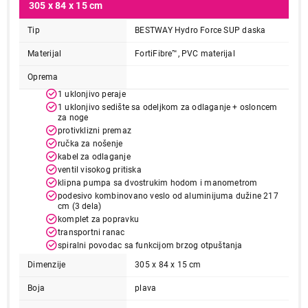
305 x 84 x 15 cm
Tip
BESTWAY Hydro Force SUP daska
Materijal
FortiFibre™, PVC materijal
Oprema
1 uklonjivo peraje
1 uklonjivo sedište sa odeljkom za odlaganje + osloncem
za noge
protivklizni premaz
ručka za nošenje
kabel za odlaganje
ventil visokog pritiska
klipna pumpa sa dvostrukim hodom i manometrom
podesivo kombinovano veslo od aluminijuma dužine 217
cm (3 dela)
komplet za popravku
transportni ranac
spiralni povodac sa funkcijom brzog otpuštanja
Dimenzije
305 x 84 x 15 cm
Boja
plava