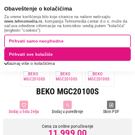
0
Obaveštenje o kolačićima
Za vreme korišćenja bilo koje stranice na našem web-sajtu
www.tehnomedia.rs
, kompanija Tehnomedia centar d.o.o. može da
sačuva određene informacije na korisnikov uređaj putem "kolačića"
Bela tehnika
Mikrotalasne rerne
Samostojeće mikrotalasne
(engleski "cookies").
rerne
Beko mgc20100s...
Prihvati samo neophodne
Prihvati sve kolačiće
Saznaj više o kolačićima
BEKO MGC20100S
Dodaj u listu želja
Dodaj u poređenje
Skini PDF
Cena za online poručivanje
11.999,00