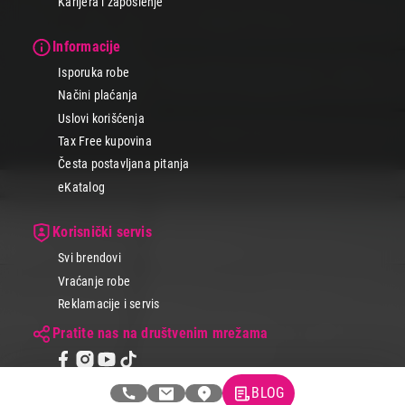
Karijera i zaposlenje
Informacije
Isporuka robe
Načini plaćanja
Uslovi korišćenja
Tax Free kupovina
Česta postavljana pitanja
eKatalog
Korisnički servis
Svi brendovi
Vraćanje robe
Reklamacije i servis
Pratite nas na društvenim mrežama
BLOG