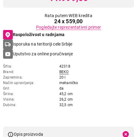
Rata putem WEB kredita
24 x 559,00
Pogledajte reprezentativni primer
Raspoloživost u radnjama
Isporuka na teritoriji cele Srbije
Uputstvo za online poručivanje
Šifra
42318
Brand
BEKO
Zapremina
20 l
Način upravljanja
mehaničko
Gril
da
Širina
45,2 cm
Visina
26,2 cm
Dubina
32,5 cm
Opis proizvoda