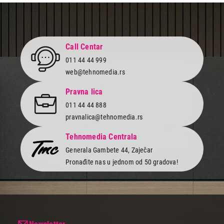
Call Centar
011 44 44 999
web@tehnomedia.rs
Pravna lica
011 44 44 888
pravnalica@tehnomedia.rs
Tehnomedia Centrala
Generala Gambete 44, Zaječar
Pronađite nas u jednom od 50 gradova!