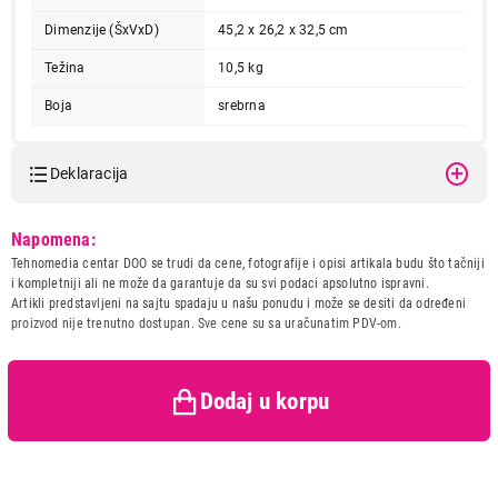
Dimenzije (ŠxVxD)
45,2 x 26,2 x 32,5 cm
Težina
10,5 kg
Boja
srebrna
Deklaracija
11.999,00
Model:
BEKO MGC20100S
MIKROTALASNE PEĆNICE
Napomena:
BEKO MGC20100S
Naziv i vrsta robe:
MIKROTALASNA PECNICA
Tehnomedia centar DOO se trudi da cene, fotografije i opisi artikala budu što tačniji
Proizvod je dodat u korpu.
Uvoznik:
BEKO BALKANS d.o.o.
i kompletniji ali ne može da garantuje da su svi podaci apsolutno ispravni.
Artikli predstavljeni na sajtu spadaju u našu ponudu i može se desiti da određeni
Zemlja porekla:
Kina
proizvod nije trenutno dostupan. Sve cene su sa uračunatim PDV-om.
Ukupno u korpi:
0,00
Prava potrošača:
Zagarantovana sva prava
kupaca po osnovu zakona o
zaštiti potrošača
Dodaj u korpu
Nastavi kupovinu
Završi kupovinu