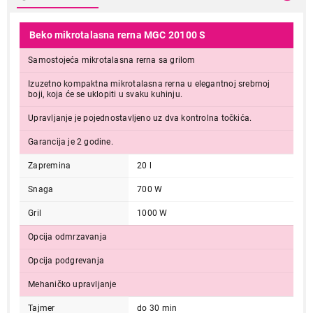
Beko mikrotalasna rerna MGC 20100 S
Samostojeća mikrotalasna rerna sa grilom
Izuzetno kompaktna mikrotalasna rerna u elegantnoj srebrnoj
boji, koja će se uklopiti u svaku kuhinju.
Upravljanje je pojednostavljeno uz dva kontrolna točkića.
Garancija je 2 godine.
Zapremina
20 l
Snaga
700 W
Gril
1000 W
Opcija odmrzavanja
Opcija podgrevanja
Mehaničko upravljanje
Tajmer
do 30 min