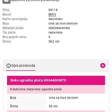
Šifra
69118
Brand
BEKO
Način upravljanja
senzorsko
Boja
crna sa inox okvirom
Materijal ploče
staklokeramika
Tip ploče
nezavisna
Broj grejnih zona
4
Širina
58,2 cm
Opis proizvoda
Beko ugradna ploča HII64400MTX
Indukciona nezavisna ugradna ploča
Boja
crna sa inox okvirom
Širina
60 cm