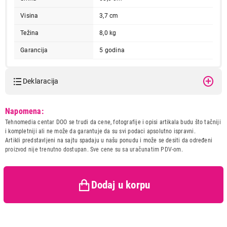
Visina
3,7 cm
Težina
8,0 kg
Garancija
5 godina
Deklaracija
28.799,00
UGRADNE PLOČE
Model:
BEKO HIC 64102
Napomena:
BEKO HIC 64102
Naziv i vrsta robe:
UGRADNA PLOCA
Tehnomedia centar DOO se trudi da cene, fotografije i opisi artikala budu što tačniji
Proizvod je dodat u korpu.
Uvoznik:
Beko Balkans d.o.o.
i kompletniji ali ne može da garantuje da su svi podaci apsolutno ispravni.
Artikli predstavljeni na sajtu spadaju u našu ponudu i može se desiti da određeni
Zemlja porekla:
Turska
proizvod nije trenutno dostupan. Sve cene su sa uračunatim PDV-om.
Ukupno u korpi:
0,00
Prava potrošača:
Zagarantovana sva prava
kupaca po osnovu zakona o
zaštiti potrošača
Dodaj u korpu
Nastavi kupovinu
Završi kupovinu