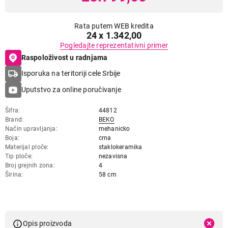
Rata putem WEB kredita
24 x 1.342,00
Pogledajte reprezentativni primer
Raspoloživost u radnjama
Isporuka na teritoriji cele Srbije
Uputstvo za online poručivanje
Šifra
44812
Brand
BEKO
Način upravljanja
mehanicko
Boja
crna
Materijal ploče
staklokeramika
Tip ploče
nezavisna
Broj grejnih zona
4
Širina
58 cm
Opis proizvoda