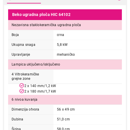
Beko ugradna ploča HIC 64102
Nezavisna staklokeramička ugradna ploča
Boja
crna
Ukupna snaga
5,8 kW
Upravljanje
mehaničko
Lampica uključeno/isključeno
4 Vitrokeramičke
grejne zone
2 x 140 mm/1,2 kW
2 x 180 mm/1,7 kW
6 nivoa kuvanja
Dimenzija otvora
56 x 49 cm
Dubina
51,0 cm
Širina
58,0 cm