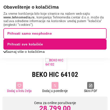
0
Obaveštenje o kolačićima
Za vreme korišćenja bilo koje stranice na našem web-sajtu
www.tehnomedia.rs
, kompanija Tehnomedia centar d.o.o. može da
sačuva određene informacije na korisnikov uređaj putem "kolačića"
Bela tehnika
Ugradne ploče
Ugradne staklokeramičke ploče
(engleski "cookies").
Beko hic 64102...
Prihvati samo neophodne
Prihvati sve kolačiće
Saznaj više o kolačićima
BEKO HIC 64102
Dodaj u listu želja
Dodaj u poređenje
Skini PDF
Cena za online poručivanje
28.799,00