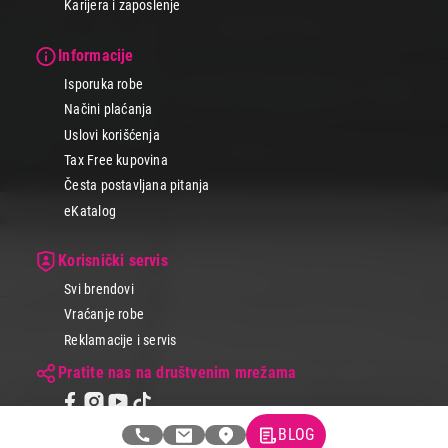
Karijera i zaposlenje
Informacije
Isporuka robe
Načini plaćanja
Uslovi korišćenja
Tax Free kupovina
Česta postavljana pitanja
eKatalog
Korisnički servis
Svi brendovi
Vraćanje robe
Reklamacije i servis
Pratite nas na društvenim mrežama
BLOG