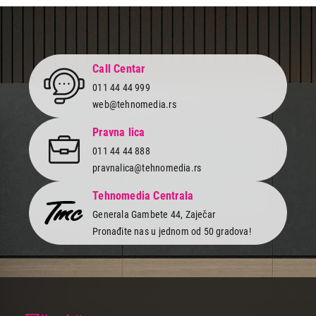
Call Centar
011 44 44 999
web@tehnomedia.rs
Pravna lica
011 44 44 888
pravnalica@tehnomedia.rs
Tehnomedia Centrala
Generala Gambete 44, Zaječar
Pronađite nas u jednom od 50 gradova!