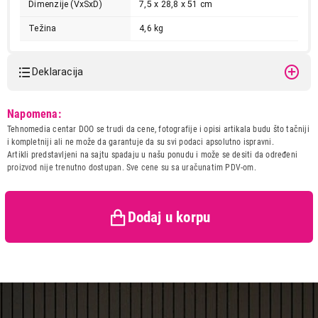
Dimenzije (VxŠxD)
7,5 x 28,8 x 51 cm
Težina
4,6 kg
Deklaracija
Model:
BEKO HDMC 32400 TX
Napomena:
Naziv i vrsta robe:
UGRADNA PLOCA
Tehnomedia centar DOO se trudi da cene, fotografije i opisi artikala budu što tačniji
Uvoznik:
Beko Balkans d.o.o.
i kompletniji ali ne može da garantuje da su svi podaci apsolutno ispravni.
Artikli predstavljeni na sajtu spadaju u našu ponudu i može se desiti da određeni
Zemlja porekla:
Turska
proizvod nije trenutno dostupan. Sve cene su sa uračunatim PDV-om.
Prava potrošača:
Zagarantovana sva prava
kupaca po osnovu zakona o
zaštiti potrošača
Dodaj u korpu