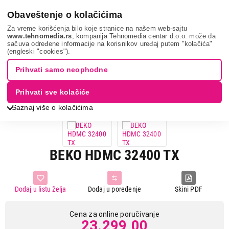
0
Obaveštenje o kolačićima
Za vreme korišćenja bilo koje stranice na našem web-sajtu
www.tehnomedia.rs
, kompanija Tehnomedia centar d.o.o. može da
sačuva određene informacije na korisnikov uređaj putem "kolačića"
Bela tehnika
Ugradne ploče
Ugradne staklokeramičke ploče
(engleski "cookies").
Beko hdmc 32400...
Prihvati samo neophodne
Prihvati sve kolačiće
Saznaj više o kolačićima
BEKO HDMC 32400 TX
Dodaj u listu želja
Dodaj u poređenje
Skini PDF
Cena za online poručivanje
23.299,00