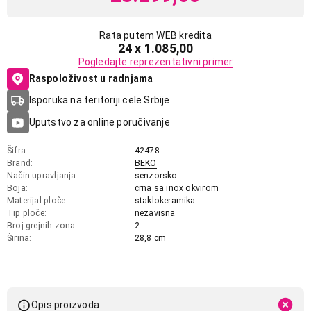
Rata putem WEB kredita
24 x 1.085,00
Pogledajte reprezentativni primer
Raspoloživost u radnjama
Isporuka na teritoriji cele Srbije
Uputstvo za online poručivanje
Šifra
42478
Brand
BEKO
Način upravljanja
senzorsko
Boja
crna sa inox okvirom
Materijal ploče
staklokeramika
Tip ploče
nezavisna
Broj grejnih zona
2
Širina
28,8 cm
Opis proizvoda