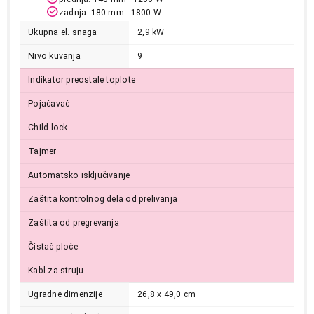
zadnja: 180 mm - 1800 W
Ukupna el. snaga
2,9 kW
Nivo kuvanja
9
Indikator preostale toplote
Pojačavač
Child lock
23.299,00
UGRADNE PLOČE
Tajmer
BEKO HDMC 32400 TX
Proizvod je dodat u korpu.
Automatsko isključivanje
Zaštita kontrolnog dela od prelivanja
Ukupno u korpi:
0,00
Zaštita od pregrevanja
Čistač ploče
Nastavi kupovinu
Kabl za struju
Ugradne dimenzije
26,8 x 49,0 cm
Završi kupovinu