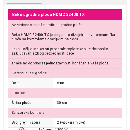
Beko ugradna ploča HDMC 32400 TX
Nezavisna staklokeramička ugradna ploča
Beko HDMC 32400 TX je elegantno dizajnirana vitrokeramička
ploča sa kontrolama osetljivim na dodir.
Lako uočljivi indikatori preostale toplote kao i elektronsko
zaključavanje zbog bezbednosti dece
značajno doprinose jednostavnosti korišćenja vaše ploče.
Garancija je 5 godina.
Boja
crna
Inox ram
Širina ploče
30 cm
Senzorska kontrola
Broj grejnih zona
2 (vitokeramičke)
prednja: 140 mm - 1200 W