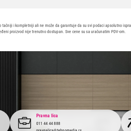
 tačniji i kompletniji ali ne može da garantuje da su svi podaci apsolutno ispra
dređeni proizvod nije trenutno dostupan. Sve cene su sa uračunatim PDV-om.
aca po osnovu zakona o zaštiti potrošača
Pravna lica
011 44 44 888
pravnalica@tehnomedia.rs