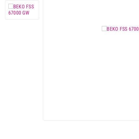
Mali kućni aparati
Mali kuhinjski aparati
Grejanje i hlađenje
Nega tela, lepota i zdravlje
Sport i putovanje
Sve za kuću i baštu
Vesa