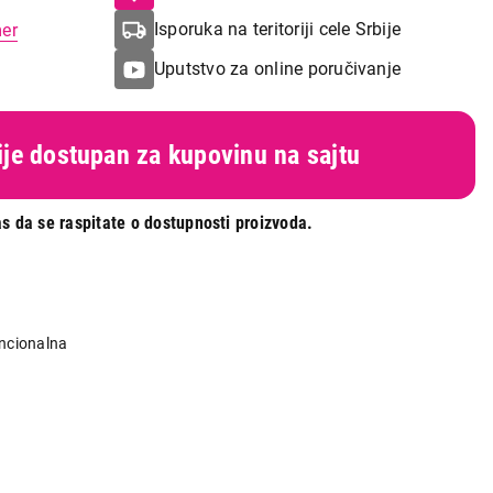
Isporuka na teritoriji cele Srbije
mer
Uputstvo za online poručivanje
nije dostupan za kupovinu na sajtu
s da se raspitate o dostupnosti proizvoda.
ncionalna