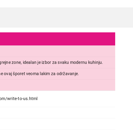
rejne zone, idealan je izbor za svaku modernu kuhinju.
ne ovaj šporet veoma lakim za održavanje.
om/write-to-us.html