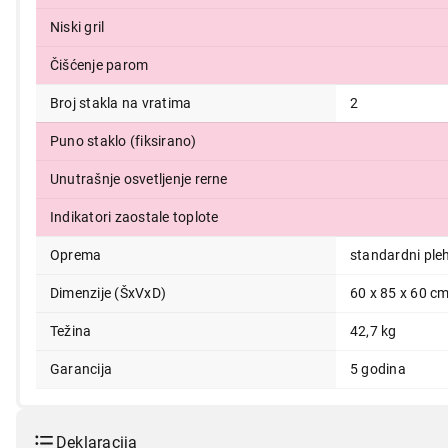
Niski gril
Čišćenje parom
Broj stakla na vratima
2
Puno staklo (fiksirano)
Unutrašnje osvetljenje rerne
Indikatori zaostale toplote
Oprema
standardni pleh
Dimenzije (ŠxVxD)
60 x 85 x 60 c
Težina
42,7 kg
Garancija
5 godina
Deklaracija