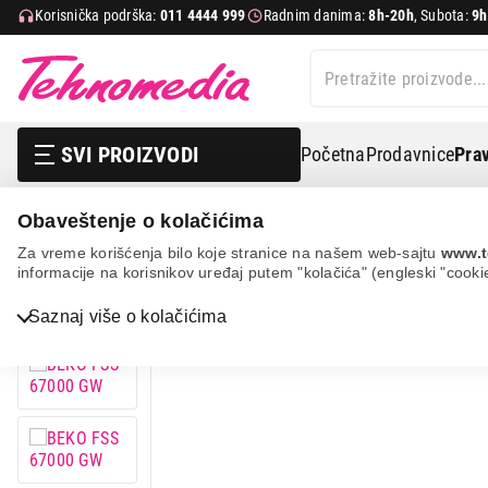
Korisnička podrška:
011 4444 999
Radnim danima:
8h-20h
, Subota:
9h
SVI PROIZVODI
Početna
Prodavnice
Prav
Obaveštenje o kolačićima
Bela tehnika
Šporeti
Staklokeramički šporeti
Bek
Za vreme korišćenja bilo koje stranice na našem web-sajtu
www.t
informacije na korisnikov uređaj putem "kolačića" (engleski "cooki
Saznaj više o kolačićima
Bela tehnika
TV, audio, video i foto
IT & Gaming
Mobilni telefoni i tableti