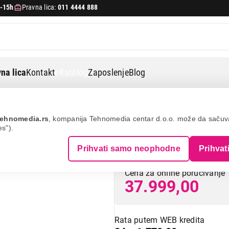
-15h
Pravna lica:
011 4444 888
na lica
Kontakt
eKatalog
Zaposlenje
Blog
o fss 67000 gw
ehnomedia.rs
, kompanija Tehnomedia centar d.o.o. može da saču
es").
BEKO FSS 67000
Prihvati samo neophodne
Prihvat
Cena za online poručivanje
37.999,00
Rata putem WEB kredita