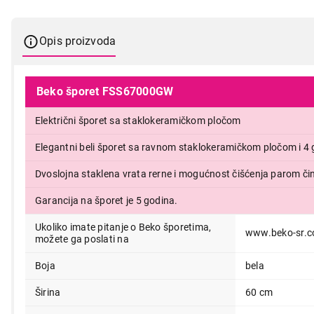
Opis proizvoda
Beko šporet FSS67000GW
Električni šporet sa staklokeramičkom pločom
Elegantni beli šporet sa ravnom staklokeramičkom pločom i 4 g
Dvoslojna staklena vrata rerne i mogućnost čišćenja parom či
Garancija na šporet je 5 godina.
Ukoliko imate pitanje o Beko šporetima,
www.beko-sr.c
možete ga poslati na
Boja
bela
Širina
60 cm