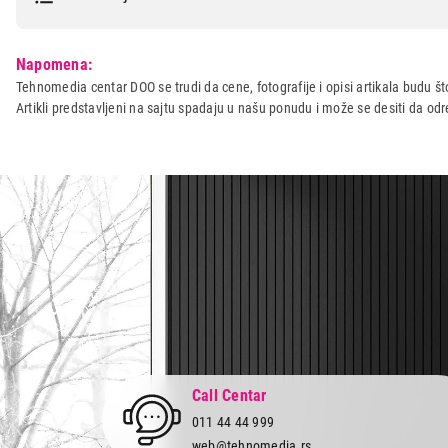
Model:
BEKO FSS 67000 GW
Napomena:
Naziv i vrsta robe:
SPORET
Tehnomedia centar DOO se trudi da cene, fotografije i opisi artikala budu što
Artikli predstavljeni na sajtu spadaju u našu ponudu i može se desiti da o
Uvoznik:
Beko Balkans d.o.o.
Zemlja porekla:
Turska
Prava potrošača:
Zagarantovana sva prava kup
Call Centar
011 44 44 999
web@tehnomedia.rs