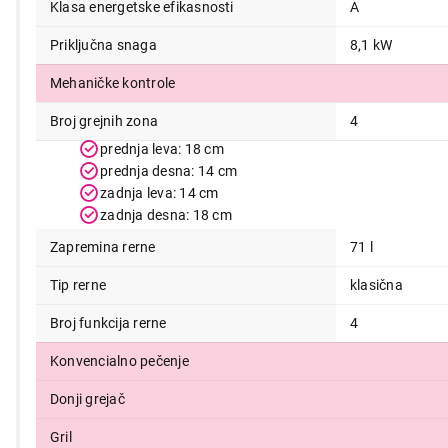
Klasa energetske efikasnosti
A
37.999,00
Priključna snaga
8,1 kW
Mehaničke kontrole
Broj grejnih zona
4
prednja leva: 18 cm
prednja desna: 14 cm
zadnja leva: 14 cm
zadnja desna: 18 cm
Zapremina rerne
71 l
Tip rerne
klasična
Broj funkcija rerne
4
Konvencialno pečenje
Donji grejač
Gril