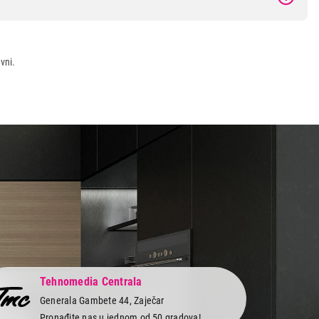
vni.
Tehnomedia Centrala
Generala Gambete 44, Zaječar
Pronađite nas u jednom od 50 gradova!