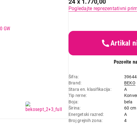
24 x 1.770,00
Pogledajte reprezentativni pri
Artikal 
Pozovite na
Šifra
39644
Brand
BEKO
Stara en. klasifikacija
A
Tip rerne
Konve
Boja
bela
Širina
60 cm
Energetski razred
A
Broj grejnih zona
4