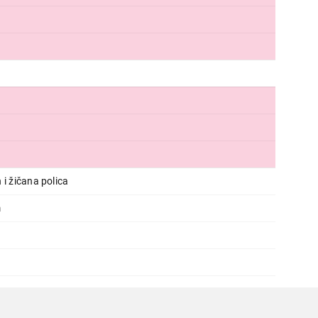
 i žičana polica
m