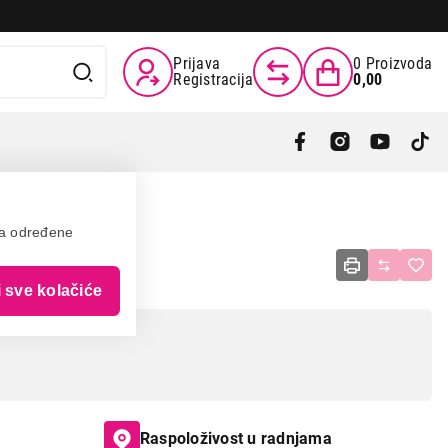
Prijava
0
Proizvoda
Registracija
0,00
va određene
 GW
i sve kolačiće
Raspoloživost u radnjama