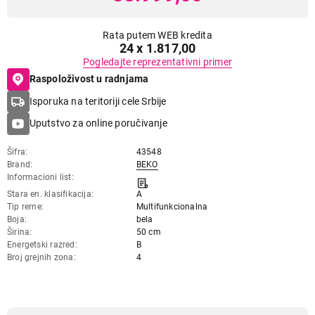
Rata putem WEB kredita
24 x 1.817,00
Pogledajte reprezentativni primer
Raspoloživost u radnjama
Isporuka na teritoriji cele Srbije
Uputstvo za online poručivanje
Šifra
43548
Brand
BEKO
Informacioni list
Stara en. klasifikacija
A
Tip rerne
Multifunkcionalna
Boja
bela
Širina
50 cm
Energetski razred
B
Broj grejnih zona
4