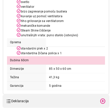
svetlo
ventilator
brzo zagrevanje pomoću bustera
kuvanje uz pomoć ventilatora
tiho grilovanje sa ventilatorom
mehaničke komande
Steam Shine čišćenje
unutrašnjih vrata: puno staklo (odvojivo)
Oprema
standardni pleh x 2
38.999,00
standardna žičana polica x 1
ŠPORETI
BEKO FSE 57110 GW
Dubina 60cm
Proizvod je dodat u korpu.
Dimenzije
85 x 50 x 60 cm
Težina
41,3 kg
Ukupno u korpi:
0,00
Garancija
5 godina
Nastavi kupovinu
Deklaracija