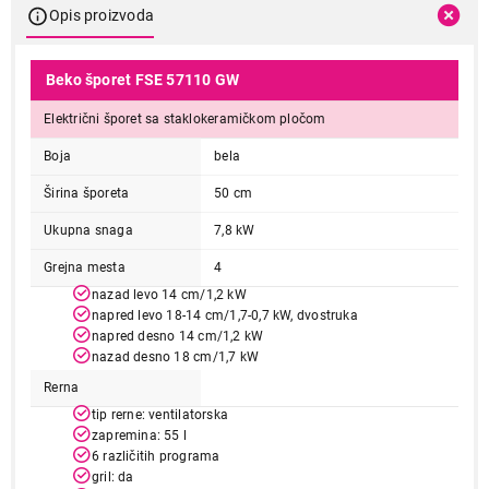
Opis proizvoda
Beko šporet FSE 57110 GW
Električni šporet sa staklokeramičkom pločom
Boja
bela
Širina šporeta
50 cm
Ukupna snaga
7,8 kW
Grejna mesta
4
nazad levo 14 cm/1,2 kW
napred levo 18-14 cm/1,7-0,7 kW, dvostruka
napred desno 14 cm/1,2 kW
nazad desno 18 cm/1,7 kW
Rerna
tip rerne: ventilatorska
zapremina: 55 l
6 različitih programa
gril: da