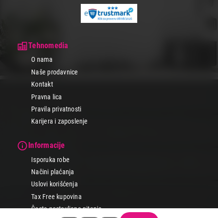
Tehnomedia
O nama
Naše prodavnice
Kontakt
Pravna lica
Pravila privatnosti
Karijera i zaposlenje
Informacije
Isporuka robe
Načini plaćanja
Uslovi korišćenja
Tax Free kupovina
Česta postavljana pitanja