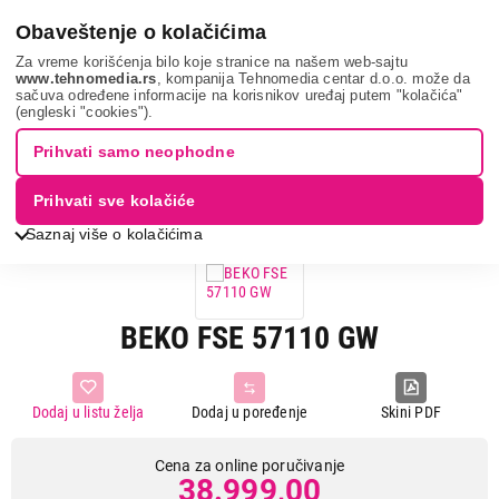
0
Obaveštenje o kolačićima
Za vreme korišćenja bilo koje stranice na našem web-sajtu
www.tehnomedia.rs
, kompanija Tehnomedia centar d.o.o. može da
sačuva određene informacije na korisnikov uređaj putem "kolačića"
Bela tehnika
Šporeti
Staklokeramički šporeti
Beko fse
(engleski "cookies").
57110 ...
Prihvati samo neophodne
Prihvati sve kolačiće
Saznaj više o kolačićima
BEKO FSE 57110 GW
Dodaj u listu želja
Dodaj u poređenje
Skini PDF
Cena za online poručivanje
38.999,00