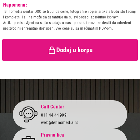
Završi kupovinu
Model:
BEKO FSE 57110 GW
Napomena:
Naziv i vrsta robe:
SPORET
Tehnomedia centar DOO se trudi da cene, fotografije i opisi artikala budu što tačniji
Uvoznik:
Beko Balkans d.o.o. , Beko
i kompletniji ali ne može da garantuje da su svi podaci apsolutno ispravni.
Balkans
Artikli predstavljeni na sajtu spadaju u našu ponudu i može se desiti da određeni
proizvod nije trenutno dostupan. Sve cene su sa uračunatim PDV-om.
Zemlja porekla:
Turska
Prava potrošača:
Zagarantovana sva prava
kupaca po osnovu zakona o
zaštiti potrošača
Dodaj u korpu
Call Centar
011 44 44 999
web@tehnomedia.rs
Pravna lica