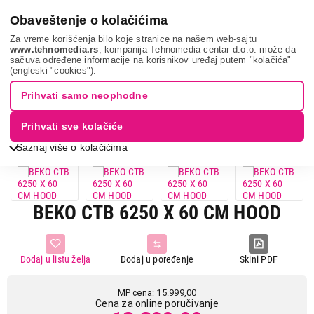
0
Obaveštenje o kolačićima
Za vreme korišćenja bilo koje stranice na našem web-sajtu
www.tehnomedia.rs
, kompanija Tehnomedia centar d.o.o. može da
sačuva određene informacije na korisnikov uređaj putem "kolačića"
Bela tehnika
Aspiratori
Ugradni aspiratori
Beko ctb 6250
(engleski "cookies").
x...
Prihvati samo neophodne
16%
UŠTEDA.
Prihvati sve kolačiće
Saznaj više o kolačićima
BEKO CTB 6250 X 60 CM HOOD
Dodaj u listu želja
Dodaj u poređenje
Skini PDF
MP cena: 15.999,00
Cena za online poručivanje