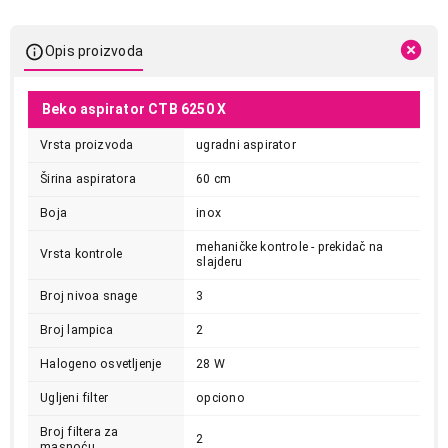
Opis proizvoda
Beko aspirator CTB 6250 X
Vrsta proizvoda
ugradni aspirator
Širina aspiratora
60 cm
Boja
inox
mehaničke kontrole - prekidač na
Vrsta kontrole
slajderu
Broj nivoa snage
3
Broj lampica
2
Halogeno osvetljenje
28 W
Ugljeni filter
opciono
Broj filtera za
2
masnoću