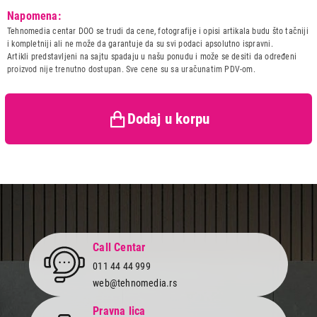
Model:
BEKO CTB 6250 X 60 CM
Završi kupovinu
Napomena:
HOOD
Tehnomedia centar DOO se trudi da cene, fotografije i opisi artikala budu što tačniji
Naziv i vrsta robe:
ASPIRATOR
i kompletniji ali ne može da garantuje da su svi podaci apsolutno ispravni.
Uvoznik:
BEKO BALKANS d.o.o.
Artikli predstavljeni na sajtu spadaju u našu ponudu i može se desiti da određeni
proizvod nije trenutno dostupan. Sve cene su sa uračunatim PDV-om.
Zemlja porekla:
Turska
Prava potrošača:
Zagarantovana sva prava
kupaca po osnovu zakona o
zaštiti potrošača
Dodaj u korpu
Call Centar
011 44 44 999
web@tehnomedia.rs
Pravna lica