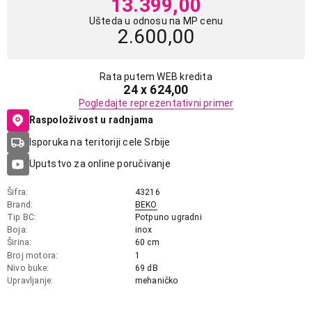
13.399,00
Ušteda u odnosu na MP cenu
2.600,00
Rata putem WEB kredita
24 x 624,00
Pogledajte reprezentativni primer
Raspoloživost u radnjama
Isporuka na teritoriji cele Srbije
Uputstvo za online poručivanje
Šifra
43216
Brand
BEKO
Tip BC
Potpuno ugradni
Boja
inox
Širina
60 cm
Broj motora
1
Nivo buke
69 dB
Upravljanje
mehaničko