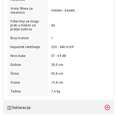
Vrsta filtera za
metalni - kaseta
masnoću
Filteri koji se mogu
prati u mašini za
da
pranje sudova
Broj motora
1
Kapacitet ventilacije
220 - 440 m3/h
Nivo buke
57 - 69 dB
13.399,00
ASPIRATORI
Dubina
28,0 cm
BEKO CTB 6250 X 60 CM HOOD
Proizvod je dodat u korpu.
Širina
59,8 cm
Visina
19,8 cm
Ukupno u korpi:
0,00
Težina
7,6 kg
Nastavi kupovinu
Deklaracija