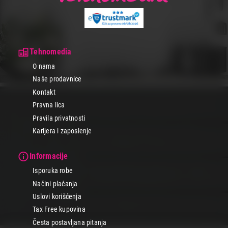
Tehnomedia
O nama
Naše prodavnice
Kontakt
Pravna lica
Pravila privatnosti
Karijera i zaposlenje
Informacije
Isporuka robe
Načini plaćanja
Uslovi korišćenja
Tax Free kupovina
Česta postavljana pitanja