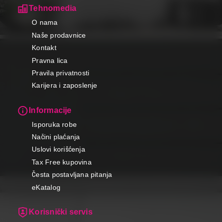
Tehnomedia
O nama
Naše prodavnice
Kontakt
Pravna lica
Pravila privatnosti
Karijera i zaposlenje
Informacije
Isporuka robe
Načini plaćanja
Uslovi korišćenja
Tax Free kupovina
Česta postavljana pitanja
eKatalog
Korisnički servis