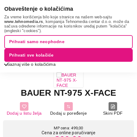
0
Obaveštenje o kolačićima
Za vreme korišćenja bilo koje stranice na našem web-sajtu
www.tehnomedia.rs
, kompanija Tehnomedia centar d.o.o. može da
sačuva određene informacije na korisnikov uređaj putem "kolačića"
Nega tela, lepota i zdravlje
Muška nega
Mašinice za
(engleski "cookies").
šišanje i trimeri
Bauer nt-975 x-...
Prihvati samo neophodne
20%
UŠTEDA.
Prihvati sve kolačiće
Saznaj više o kolačićima
BAUER NT-975 X-FACE
Dodaj u listu želja
Dodaj u poređenje
Skini PDF
MP cena: 499,00
Cena za online poručivanje