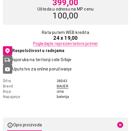
399,00
Ušteda u odnosu na MP cenu
100,00
Rata putem WEB kredita
24 x 19,00
Pogledajte reprezentativni primer
Raspoloživost u radnjama
Isporuka na teritoriji cele Srbije
Uputstvo za online poručivanje
Šifra
38043
Brand
BAUER
Boja
crna
Napajanje
baterija
Opis proizvoda