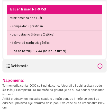
Bauer trimer NT-975X
Mini trimer za nos i uši
• Kompaktan i praktičan
• Jednostavno čišćenje (četkica)
• Sečivo od nerđajućeg čelika
• Rad na bateriju 1 x AA (ne ide uz trimer)
Deklaracija
Model:
BAUER NT-975 X-FACE
Napomena:
Naziv i vrsta robe:
TRIMER
Tehnomedia centar DOO se trudi da cene, fotografije i opisi artikala budu
Uvoznik:
WORTS TEAM
što tačniji i kompletniji ali ne može da garantuje da su svi podaci apsolutno
ispravni.
Zemlja porekla:
Kina
Artikli predstavljeni na sajtu spadaju u našu ponudu i može se desiti da
Prava potrošača:
Zagarantovana sva prava
određeni proizvod nije trenutno dostupan. Sve cene su sa uračunatim PDV-
kupaca po osnovu zakona o
om.