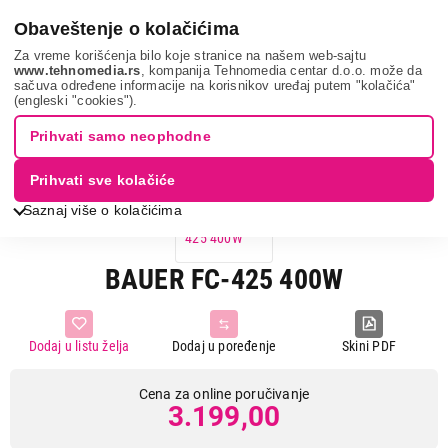
0
Obaveštenje o kolačićima
Za vreme korišćenja bilo koje stranice na našem web-sajtu
www.tehnomedia.rs
, kompanija Tehnomedia centar d.o.o. može da
sačuva određene informacije na korisnikov uređaj putem "kolačića"
Mali kuhinjski aparati
Seckalice
Bauer fc-425 40...
(engleski "cookies").
Prihvati samo neophodne
Prihvati sve kolačiće
Saznaj više o kolačićima
BAUER FC-425 400W
Dodaj u listu želja
Dodaj u poređenje
Skini PDF
Cena za online poručivanje
3.199,00