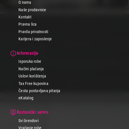
O nama
Naše prodavnice
Kontakt
Pravna lica
Pravila privatnosti
Karijera i zaposlenje
Informacije
Isporuka robe
Načini plaćanja
Uslovi korišćenja
Tax Free kupovina
Česta postavljana pitanja
eKatalog
Korisnički servis
Svi brendovi
Vraćanje robe