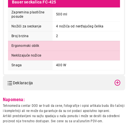
Bauer seckalica FC-425
Zapremina plastične
500 ml
posude
Nožići za seckanje
4 nožića od nerđajućeg čelika
Broj brzina
2
Ergonomski oblik
Neklizajuće nožice
Snaga
400 W
Deklaracija
Model:
BAUER FC-425 400W
Napomena:
Naziv i vrsta robe:
SECKALICA
Tehnomedia centar DOO se trudi da cene, fotografije i opisi artikala budu što tačniji
Uvoznik:
WORTS TEAM
i kompletniji ali ne može da garantuje da su svi podaci apsolutno ispravni.
Artikli predstavljeni na sajtu spadaju u našu ponudu i može se desiti da određeni
Zemlja porekla:
Kina
proizvod nije trenutno dostupan. Sve cene su sa uračunatim PDV-om.
Prava potrošača:
Zagarantovana sva prava