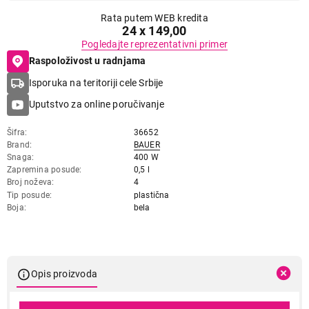
Rata putem WEB kredita
24 x 149,00
Pogledajte reprezentativni primer
Raspoloživost u radnjama
Isporuka na teritoriji cele Srbije
Uputstvo za online poručivanje
Šifra
36652
Brand
BAUER
Snaga
400 W
Zapremina posude
0,5 l
Broj noževa
4
Tip posude
plastična
Boja
bela
Opis proizvoda