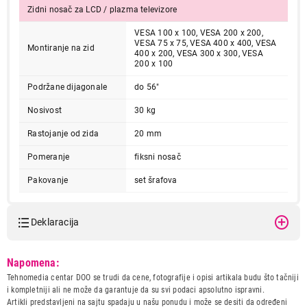
Zidni nosač za LCD / plazma televizore
VESA 100 x 100, VESA 200 x 200,
VESA 75 x 75, VESA 400 x 400, VESA
Montiranje na zid
400 x 200, VESA 300 x 300, VESA
200 x 100
Podržane dijagonale
do 56"
Nosivost
30 kg
Rastojanje od zida
20 mm
Pomeranje
fiksni nosač
Pakovanje
set šrafova
Deklaracija
Model:
BARKAN E302+.B LCD TV
Napomena:
zidni do 65
Tehnomedia centar DOO se trudi da cene, fotografije i opisi artikala budu što tačniji
Naziv i vrsta robe:
NOSAC
i kompletniji ali ne može da garantuje da su svi podaci apsolutno ispravni.
Uvoznik:
EWE comp d.o.o.
Artikli predstavljeni na sajtu spadaju u našu ponudu i može se desiti da određeni