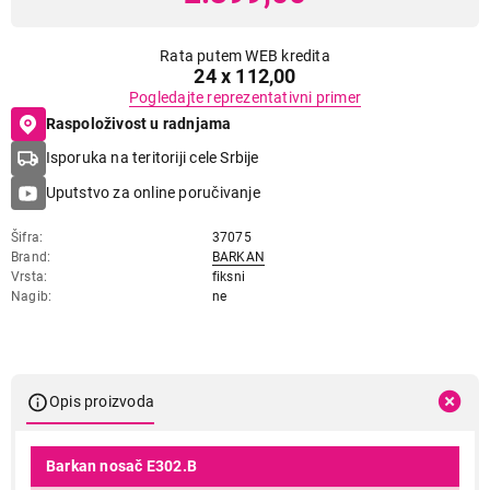
Rata putem WEB kredita
24 x 112,00
Pogledajte reprezentativni primer
Raspoloživost u radnjama
Isporuka na teritoriji cele Srbije
Uputstvo za online poručivanje
Šifra
37075
Brand
BARKAN
Vrsta
fiksni
Nagib
ne
Opis proizvoda
Barkan nosač E302.B