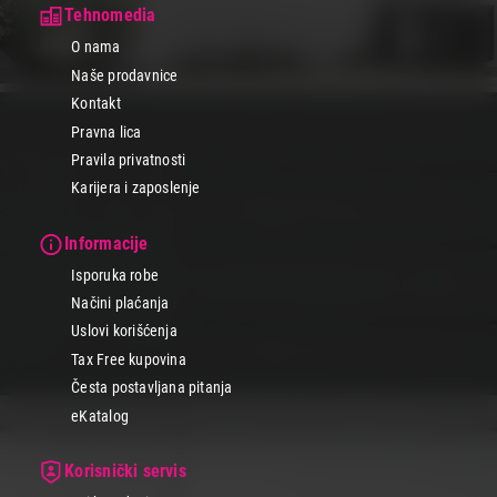
Tehnomedia
O nama
Naše prodavnice
Kontakt
Pravna lica
Pravila privatnosti
Karijera i zaposlenje
Informacije
Isporuka robe
Načini plaćanja
Uslovi korišćenja
Tax Free kupovina
Česta postavljana pitanja
eKatalog
Korisnički servis