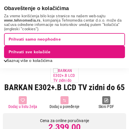
0
Obaveštenje o kolačićima
Za vreme korišćenja bilo koje stranice na našem web-sajtu
www.tehnomedia.rs
, kompanija Tehnomedia centar d.o.o. može da
sačuva određene informacije na korisnikov uređaj putem "kolačića"
Tv, audio, video i foto
Dodatna oprema za televizore
Nosači
(engleski "cookies").
za televizor
Barkan e302+.b ...
Prihvati samo neophodne
Prihvati sve kolačiće
Saznaj više o kolačićima
BARKAN E302+.B LCD TV zidni do 65
Dodaj u listu želja
Dodaj u poređenje
Skini PDF
Cena za online poručivanje
2.399,00