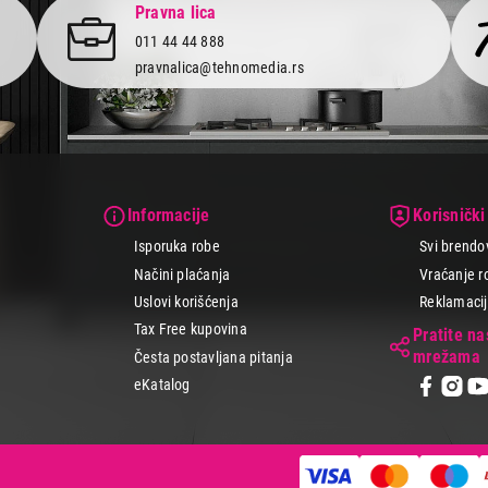
Pravna lica
011 44 44 888
pravnalica@tehnomedia.rs
Informacije
Korisnički
Isporuka robe
Svi brendo
Načini plaćanja
Vraćanje r
Uslovi korišćenja
Reklamacije
Tax Free kupovina
Pratite n
mrežama
Česta postavljana pitanja
eKatalog