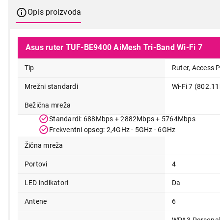
Opis proizvoda
Asus ruter TUF-BE9400 AiMesh Tri-Band Wi-Fi 7
Tip
Ruter, Access 
Mrežni standardi
Wi-Fi 7 (802.11
Bežična mreža
Standardi: 688Mbps + 2882Mbps + 5764Mbps
Frekventni opseg: 2,4GHz - 5GHz - 6GHz
Žična mreža
Portovi
4
LED indikatori
Da
Antene
6