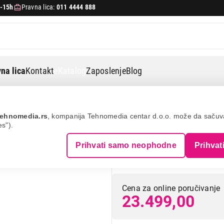
-15h
Pravna lica:
011 4444 888
na lica
Kontakt
eKatalog
Zaposlenje
Blog
00 aimesh tri-band wi-fi 7
ehnomedia.rs
, kompanija Tehnomedia centar d.o.o. može da saču
es").
ASUS TUF-BE9400
Prihvati samo neophodne
Prihvat
7
Cena za online poručivanje
23.499,00