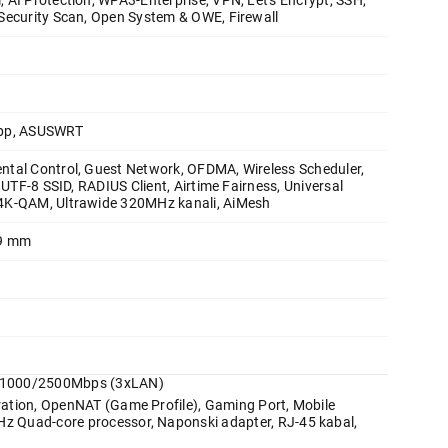
 AI Protection, WPA3-Enterprise, VPN, Let's Encrypt, SSH,
ASUS TUF-BE9400 AiMesh Tri-Band
Security Scan, Open System & OWE, Firewall
Proizvod je dodat u korpu.
Ukupno u korpi:
0,00
pp, ASUSWRT
tal Control, Guest Network, OFDMA, Wireless Scheduler,
, UTF-8 SSID, RADIUS Client, Airtime Fairness, Universal
Nastavi kupovinu
Završi
4K-QAM, Ultrawide 320MHz kanali, AiMesh
79 mm
0/1000/2500Mbps (3xLAN)
eration, OpenNAT (Game Profile), Gaming Port, Mobile
Hz Quad-core processor, Naponski adapter, RJ-45 kabal,