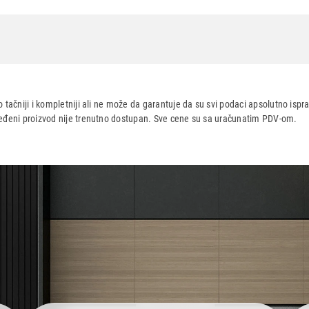
-Band Wi-Fi 7
 tačniji i kompletniji ali ne može da garantuje da su svi podaci apsolutno ispra
dređeni proizvod nije trenutno dostupan. Sve cene su sa uračunatim PDV-om.
aca po osnovu zakona o zaštiti potrošača