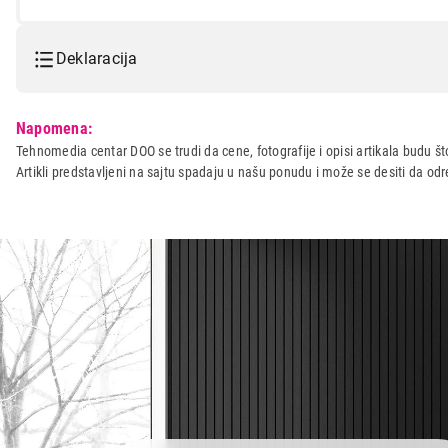
Deklaracija
Model:
ASUS TUF-BE9400 AiMesh Tri
Napomena:
Naziv i vrsta robe:
MREZNA OPREMA
Tehnomedia centar DOO se trudi da cene, fotografije i opisi artikala budu što
Artikli predstavljeni na sajtu spadaju u našu ponudu i može se desiti da o
Uvoznik:
EWE COMP DOO
Zemlja porekla:
Kina
Prava potrošača:
Zagarantovana sva prava kup