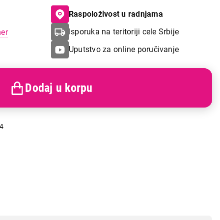
Raspoloživost u radnjama
Isporuka na teritoriji cele Srbije
mer
Uputstvo za online poručivanje
Dodaj u korpu
4