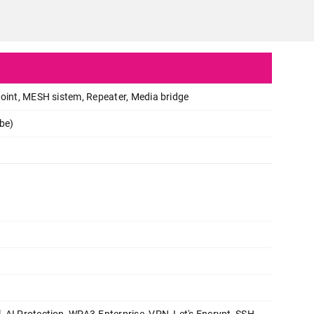
Point, MESH sistem, Repeater, Media bridge
be)
MREŽNA OPREMA