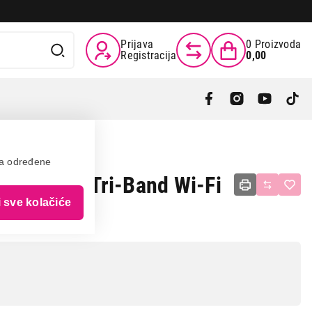
Prijava
0
Proizvoda
Registracija
0,00
va određene
 AiMesh Tri-Band Wi-Fi
i sve kolačiće