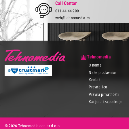
Call Centar
011 44 44 999
web@tehnomedia.rs
Tehnomedia
O nama
Naše prodavnice
Kontakt
Pravna lica
Pravila privatnosti
Karijera i zaposlenje
© 2026 Tehnomedia centar d.o.o.