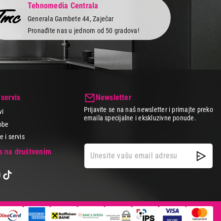
Tehnomedia Centrala
Generala Gambete 44, Zaječar
Pronađite nas u jednom od 50 gradova!
 servis
Newsletter
Prijavite se na naš newsletter i primajte preko
vi
emaila specijalne i ekskluzivne ponude.
obe
 i servis
as na društvenim