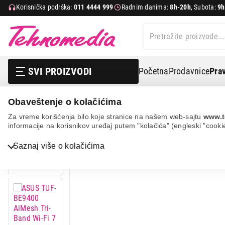
Korisnička podrška:
011 4444 999
Radnim danima:
8h-20h
, Subota:
9h
SVI PROIZVODI
Početna
Prodavnice
Prav
Obaveštenje o kolačićima
It & gaming
Mrežna oprema
Ruteri
Asus tuf-be94
Za vreme korišćenja bilo koje stranice na našem web-sajtu
www.t
informacije na korisnikov uređaj putem "kolačića" (engleski "cooki
Bela tehnika
Saznaj više o kolačićima
3D VIEW
ZATVORI
TV, audio, video i foto
IT & Gaming
Mobilni telefoni i tableti
Mali kućni aparati