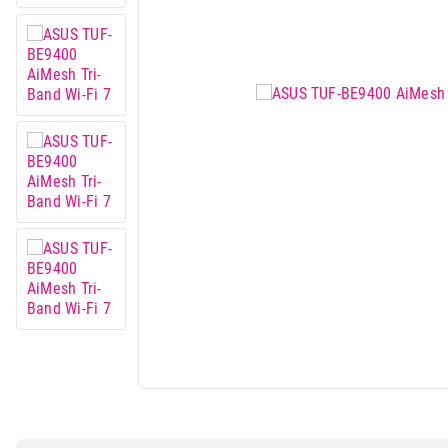
Mali kuhinjski aparati
Grejanje i hlađenje
Nega tela, lepota i zdravlje
Sport i putovanje
Sve za kuću i baštu
Vesa