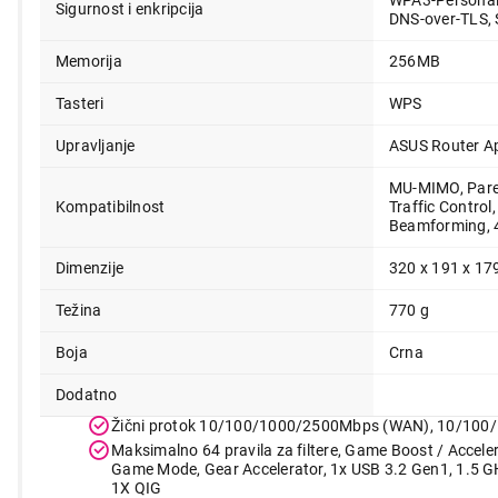
WPA3-Personal,
Sigurnost i enkripcija
23.499,00
DNS-over-TLS, 
Memorija
256MB
Tasteri
WPS
Upravljanje
ASUS Router A
MU-MIMO, Paren
Kompatibilnost
Traffic Control
Beamforming, 
Dimenzije
320 x 191 x 1
Težina
770 g
Boja
Crna
Dodatno
Žični protok 10/100/1000/2500Mbps (WAN), 10/10
Maksimalno 64 pravila za filtere, Game Boost / Accel
Game Mode, Gear Accelerator, 1x USB 3.2 Gen1, 1.5 G
1X QIG