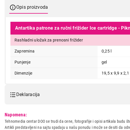
Opis proizvoda
Antartika patrone za ručni frižider Ice cartridge - Pik
Rashladni uložak za prenosni frižider
199,00
Zapremina
0,25 l
Punjenje
gel
Dimenzije
19,5 x 9,9 x 2,
Deklaracija
Model:
ANTARTICA PIKNIK ICE CAR
Napomena:
Naziv i vrsta robe:
OPREMA I SREDSTVA ZA BE
Tehnomedia centar DOO se trudi da cene, fotografije i opisi artikala budu što
Artikli predstavljeni na sajtu spadaju u našu ponudu i može se desiti da o
Uvoznik:
Worts Team