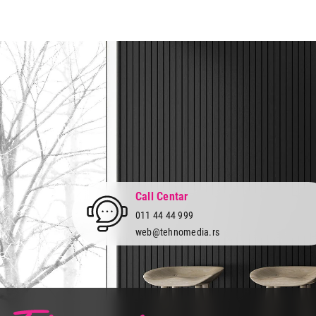
Zemlja porekla:
Kina
Prava potrošača:
Zagarantovana sva prava kup
Call Centar
011 44 44 999
web@tehnomedia.rs