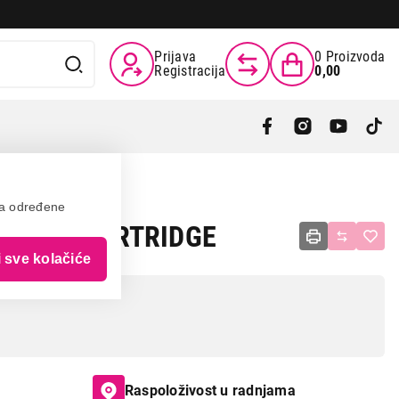
Prijava
0
Proizvoda
Registracija
0,00
va određene
IK ICE CARTRIDGE
i sve kolačiće
Raspoloživost u radnjama