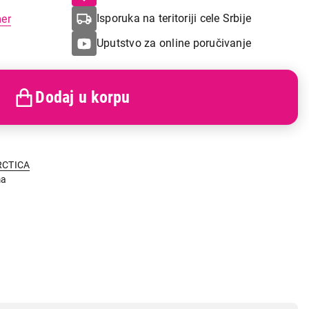
Isporuka na teritoriji cele Srbije
mer
Uputstvo za online poručivanje
Dodaj u korpu
RCTICA
ma