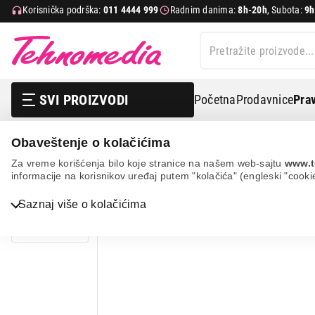
Korisnička podrška:
011 4444 999
Radnim danima:
8h-20h
, Subota:
9h
SVI PROIZVODI
Početna
Prodavnice
Prav
Obaveštenje o kolačićima
Bela tehnika
Oprema za belu tehniku
Oprema za fri
Za vreme korišćenja bilo koje stranice na našem web-sajtu
www.t
informacije na korisnikov uređaj putem "kolačića" (engleski "cooki
Bela tehnika
Saznaj više o kolačićima
TV, audio, video i foto
IT & Gaming
Mobilni telefoni i tableti
Mali kućni aparati