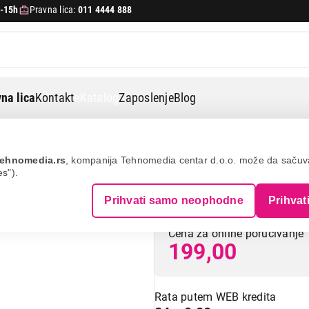
-15h
Pravna lica:
011 4444 888
na lica
Kontakt
eKatalog
Zaposlenje
Blog
židere
Antartica piknik ice cartridge
ehnomedia.rs
, kompanija Tehnomedia centar d.o.o. može da saču
es").
ANTARTICA PIKN
Prihvati samo neophodne
Prihvat
Cena za online poručivanje
199,00
Rata putem WEB kredita