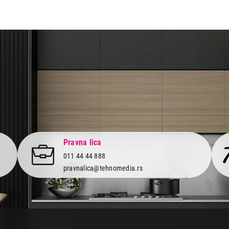
aca po osnovu zakona o zaštiti potrošača
Pravna lica
011 44 44 888
pravnalica@tehnomedia.rs