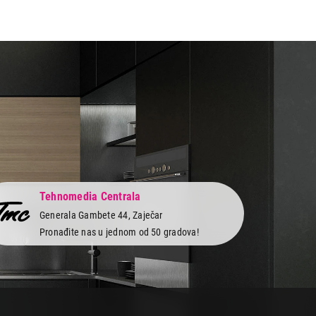
Tehnomedia Centrala
Generala Gambete 44, Zaječar
Pronađite nas u jednom od 50 gradova!