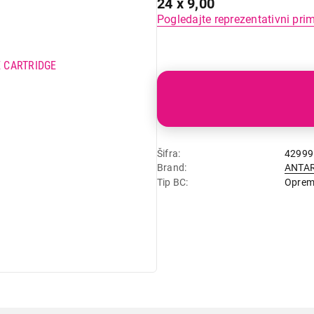
24 x 9,00
Pogledajte reprezentativni pri
Šifra
42999
Brand
ANTA
Tip BC
Opre