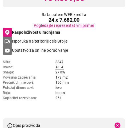
Rata putem WEB kredita
24 x 7.682,00
Pogledajte reprezentativni primer
Raspoloživost u radnjama
Isporuka na teritoriji cele Srbije
Uputstvo za online poručivanje
Šifra
3847
Brand
ALFA
Snaga
27 kW
Površina zagrevanja
173 m2
Prečnik dimne cevi
150 mm
Položaj dimne cevi
levo
Boja
braon
Kapacitet rezervoara
25 l
Opis proizvoda