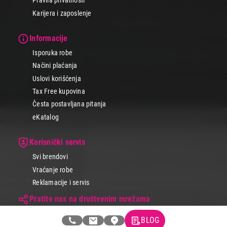
Pravila privatnosti
Karijera i zaposlenje
Informacije
Isporuka robe
Načini plaćanja
Uslovi korišćenja
Tax Free kupovina
Česta postavljana pitanja
eKatalog
Korisnički servis
Svi brendovi
Vraćanje robe
Reklamacije i servis
Pratite nas na društvenim mrežama
BLOG