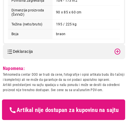
Površina zagrevanja
104 - 173 m2
Dimenzije proizvoda
90 x 85 x 60 cm
(ŠxVxD)
Težina (neto/bruto)
195 / 225 kg
Boja
braon
Deklaracija
164.899,00
KOTLOVI I PEĆI ZA CENTRALNO GREJANJE
ALFA TERM 27 NR BR-L
Model:
ALFA TERM 27 NR BR-L
Napomena:
Proizvod je dodat u korpu.
Naziv i vrsta robe:
KOTAO I PEC ZA CENTRALNO
Tehnomedia centar DOO se trudi da cene, fotografije i opisi artikala budu što tačniji
GREJANJE
i kompletniji ali ne može da garantuje da su svi podaci apsolutno ispravni.
Uvoznik:
Artikli predstavljeni na sajtu spadaju u našu ponudu i može se desiti da određeni
Ukupno u korpi:
0,00
proizvod nije trenutno dostupan. Sve cene su sa uračunatim PDV-om.
Zemlja porekla:
Prava potrošača:
Zagarantovana sva prava
kupaca po osnovu zakona o
Nastavi kupovinu
zaštiti potrošača
Artikal nije dostupan za kupovinu na sajtu
Završi kupovinu