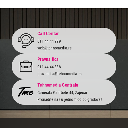
Call Centar
011 44 44 999
web@tehnomedia.rs
Pravna lica
011 44 44 888
pravnalica@tehnomedia.rs
Tehnomedia Centrala
Generala Gambete 44, Zaječar
Pronađite nas u jednom od 50 gradova!