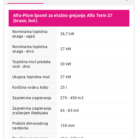
Alfa-Plam šporet za etažno grejanje Alfa Term 27
(braon, levi)
Nominalna toplotna
26,7 kW
snaga - ugalj
Nominalna toplotna
27 kW
snaga - drvo
Toplotna moć predata
20 kW
vodi - drvo
Ukupna toplotna moć
27 kW
Količina vode u kotlu
25 l
Zapremina zagrevanja
270 - 450 m3
Zapremina zagrevanja
65 - 85 m3
zračenjem štednjaka
Prečnik dimovodnog
150 mm
nastavka