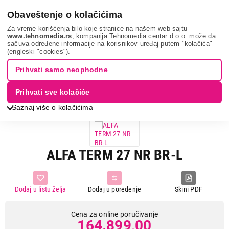
0
Obaveštenje o kolačićima
Za vreme korišćenja bilo koje stranice na našem web-sajtu
www.tehnomedia.rs
, kompanija Tehnomedia centar d.o.o. može da
sačuva određene informacije na korisnikov uređaj putem "kolačića"
Grejanje i hlađenje
Šporeti na čvrsto gorivo
Šporet na drvo i
(engleski "cookies").
pelet
Alfa term 27 nr...
Prihvati samo neophodne
Prihvati sve kolačiće
Saznaj više o kolačićima
ALFA TERM 27 NR BR-L
Dodaj u listu želja
Dodaj u poređenje
Skini PDF
Cena za online poručivanje
164.899,00