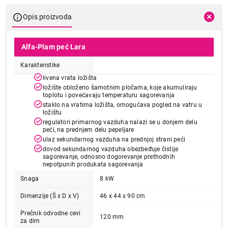
Opis proizvoda
Alfa-Plam peć Lara
Karakteristike
livena vrata ložišta
ložište obloženo šamotnim pločama, koje akumuliraju
toplotu i povećavaju temperaturu sagorevanja
staklo na vratima ložišta, omogućava pogled na vatru u
ložištu
regulatori primarnog vazduha nalazi se u donjem delu
peći, na prednjem delu pepeljare
ulaz sekundarnog vazduha na prednjoj strani peći
dovod sekundarnog vazduha obezbeđuje čistije
sagorevanje, odnosno dogorevanje prethodnih
nepotpunih produkata sagorevanja
Snaga
8 kW
Dimenzije (Š x D x V)
46 x 44 x 90 cm
Prečnik odvodne cevi
120 mm
za dim