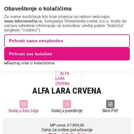
0
Obaveštenje o kolačićima
Za vreme korišćenja bilo koje stranice na našem web-sajtu
www.tehnomedia.rs
, kompanija Tehnomedia centar d.o.o. može da
sačuva određene informacije na korisnikov uređaj putem "kolačića"
Grejanje i hlađenje
Šporeti na čvrsto gorivo
Peći na drva i
(engleski "cookies").
pelet
Alfa lara crven...
Prihvati samo neophodne
21%
UŠTEDA.
Prihvati sve kolačiće
Saznaj više o kolačićima
ALFA LARA CRVENA
Dodaj u listu želja
Dodaj u poređenje
Skini PDF
MP cena: 67.999,00
Cena za online poručivanje