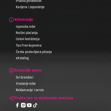
Pravila privatnosti
Karijera i zaposlenje
Informacije
Isporuka robe
Načini plaćanja
Uslovi korišćenja
Tax Free kupovina
Česta postavljana pitanja
eKatalog
Korisnički servis
Svi brendovi
Vraćanje robe
Reklamacije i servis
Pratite nas na društvenim mrežama