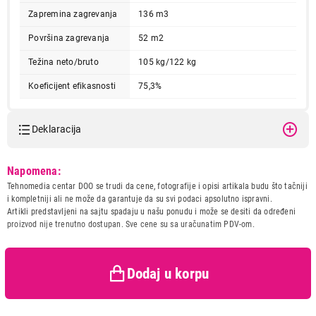
Zapremina zagrevanja
136 m3
Površina zagrevanja
52 m2
Težina neto/bruto
105 kg/122 kg
Koeficijent efikasnosti
75,3%
Deklaracija
53.699,00
ŠPORETI I PEĆI NA DRVA I PELET
Model:
ALFA LARA CRVENA
Napomena:
ALFA LARA CRVENA
Naziv i vrsta robe:
SPORET I PEC NA DRVA I
Tehnomedia centar DOO se trudi da cene, fotografije i opisi artikala budu što tačniji
Proizvod je dodat u korpu.
PELET
i kompletniji ali ne može da garantuje da su svi podaci apsolutno ispravni.
Uvoznik:
ALFA-PLAM
Artikli predstavljeni na sajtu spadaju u našu ponudu i može se desiti da određeni
proizvod nije trenutno dostupan. Sve cene su sa uračunatim PDV-om.
Ukupno u korpi:
0,00
Zemlja porekla:
Srbija
Prava potrošača:
Zagarantovana sva prava
kupaca po osnovu zakona o
zaštiti potrošača
Dodaj u korpu
Nastavi kupovinu