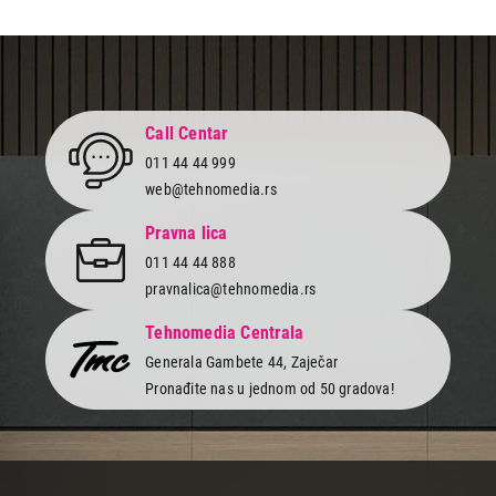
Završi kupovinu
Call Centar
011 44 44 999
web@tehnomedia.rs
Pravna lica
011 44 44 888
pravnalica@tehnomedia.rs
Tehnomedia Centrala
Generala Gambete 44, Zaječar
Pronađite nas u jednom od 50 gradova!