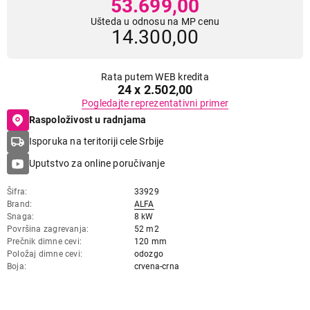
53.699,00
Ušteda u odnosu na MP cenu
14.300,00
Rata putem WEB kredita
24 x 2.502,00
Pogledajte reprezentativni primer
Raspoloživost u radnjama
Isporuka na teritoriji cele Srbije
Uputstvo za online poručivanje
Šifra
33929
Brand
ALFA
Snaga
8 kW
Površina zagrevanja
52 m2
Prečnik dimne cevi
120 mm
Položaj dimne cevi
odozgo
Boja
crvena-crna