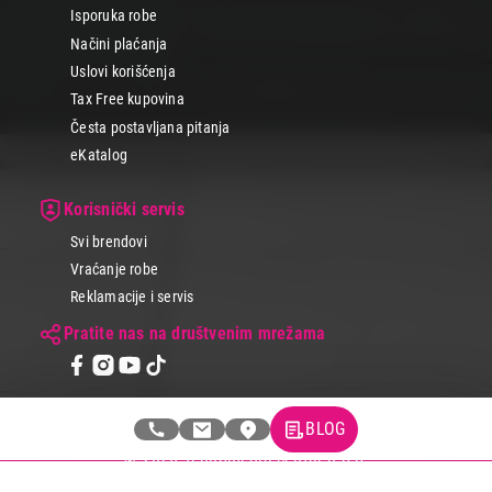
Isporuka robe
Načini plaćanja
Uslovi korišćenja
Tax Free kupovina
Česta postavljana pitanja
eKatalog
Korisnički servis
Svi brendovi
Vraćanje robe
Reklamacije i servis
Pratite nas na društvenim mrežama
BLOG
© 2026 Tehnomedia centar d.o.o.