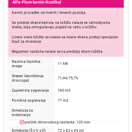
Alfa-Plam kamin Rustikal
Kamin je izrađen od livenih i limenih pozicija.
Sa prednje strane kamina na ložištu nalaze se vatrootporna
stakla, koja omogućavaju pogled na vatru u ložištu.
Livena vrata ložišta se nalaze sa desne strane, postoji specijalan
ključ za otvaranje.
Regulatori vazduha nalaze se na prednjoj strani ložišta.
Nazivna toplotna
11 kW
snaga
Stepen iskorišćenja
71,44/75,7%
drvo/ugalj
Zapremina zagrevanja
180 m3
Površina zagrevanja
71 m2
Dimenzije za
instaliranje
prečnik dimovodnog nastavka: 120 mm
Dimenzije (Š x V x D)
72 x 82 x 44 cm