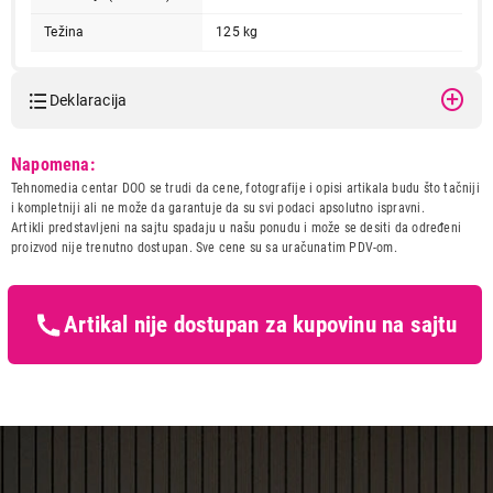
Težina
125 kg
Deklaracija
Model:
ALFA KAMIN RUSTIKAL
Napomena:
Naziv i vrsta robe:
SPORET I PEC NA DRVA I
81.299,00
Tehnomedia centar DOO se trudi da cene, fotografije i opisi artikala budu što tačniji
PELET
ŠPORETI I PEĆI NA DRVA I PELET
i kompletniji ali ne može da garantuje da su svi podaci apsolutno ispravni.
ALFA KAMIN RUSTIKAL
Uvoznik:
Srbija
Artikli predstavljeni na sajtu spadaju u našu ponudu i može se desiti da određeni
proizvod nije trenutno dostupan. Sve cene su sa uračunatim PDV-om.
Proizvod je dodat u korpu.
Zemlja porekla:
Srbija
Prava potrošača:
Zagarantovana sva prava
kupaca po osnovu zakona o
Ukupno u korpi:
0,00
zaštiti potrošača
Artikal nije dostupan za kupovinu na sajtu
Nastavi kupovinu
Završi kupovinu