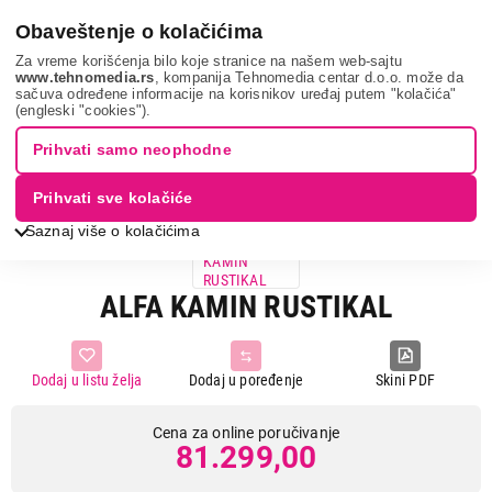
0
Obaveštenje o kolačićima
Za vreme korišćenja bilo koje stranice na našem web-sajtu
www.tehnomedia.rs
, kompanija Tehnomedia centar d.o.o. može da
sačuva određene informacije na korisnikov uređaj putem "kolačića"
Grejanje i hlađenje
Kamini
Alfa kamin rust...
(engleski "cookies").
Prihvati samo neophodne
Prihvati sve kolačiće
Saznaj više o kolačićima
ALFA KAMIN RUSTIKAL
Dodaj u listu želja
Dodaj u poređenje
Skini PDF
Cena za online poručivanje
81.299,00