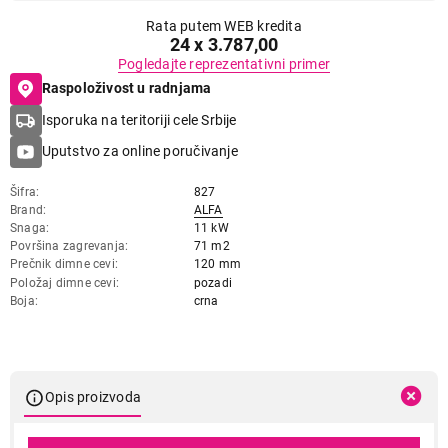
Rata putem WEB kredita
24 x 3.787,00
Pogledajte reprezentativni primer
Raspoloživost u radnjama
Isporuka na teritoriji cele Srbije
Uputstvo za online poručivanje
Šifra
827
Brand
ALFA
Snaga
11 kW
Površina zagrevanja
71 m2
Prečnik dimne cevi
120 mm
Položaj dimne cevi
pozadi
Boja
crna
Opis proizvoda