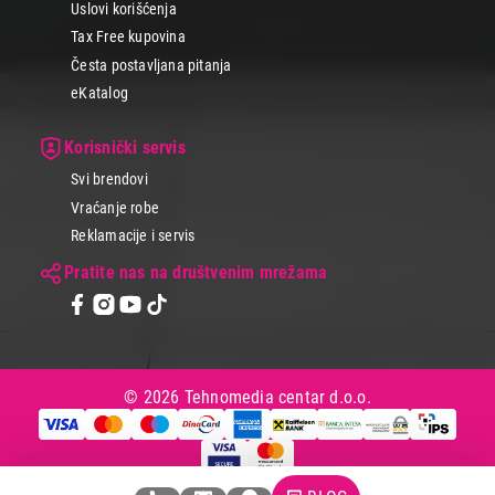
Uslovi korišćenja
Tax Free kupovina
Česta postavljana pitanja
eKatalog
Korisnički servis
Svi brendovi
Vraćanje robe
Reklamacije i servis
Pratite nas na društvenim mrežama
© 2026 Tehnomedia centar d.o.o.