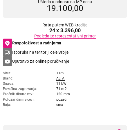
Ušteda u odnosu na MP cenu
19.100,00
Rata putem WEB kredita
24 x 3.396,00
Pogledajte reprezentativni primer
Raspoloživost u radnjama
Isporuka na teritoriji cele Srbije
Uputstvo za online poručivanje
Šifra
1169
Brand
ALFA
Snaga
11 kW
Površina zagrevanja
71 m2
Prečnik dimne cevi
120 mm
Položaj dimne cevi
pozadi
Boja
crna