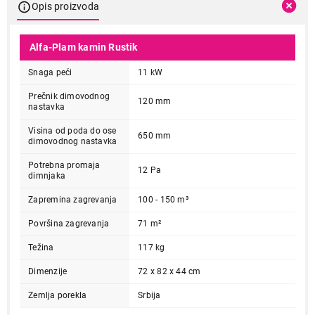
Opis proizvoda
Alfa-Plam kamin Rustik
Snaga peći
11 kW
Prečnik dimovodnog
120 mm
nastavka
Visina od poda do ose
650 mm
dimovodnog nastavka
Potrebna promaja
12 Pa
dimnjaka
Zapremina zagrevanja
100 - 150 m³
Površina zagrevanja
71 m²
Težina
117 kg
Dimenzije
72 x 82 x 44 cm
Zemlja porekla
Srbija