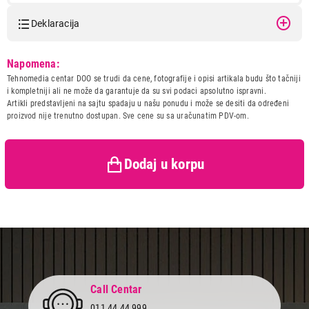
Deklaracija
Model:
ALFA KAMIN RUSTIK
Napomena:
Naziv i vrsta robe:
SPORET I PEC NA DRVA I
Tehnomedia centar DOO se trudi da cene, fotografije i opisi artikala budu što tačniji
PELET
i kompletniji ali ne može da garantuje da su svi podaci apsolutno ispravni.
Uvoznik:
Srbija
Artikli predstavljeni na sajtu spadaju u našu ponudu i može se desiti da određeni
proizvod nije trenutno dostupan. Sve cene su sa uračunatim PDV-om.
Zemlja porekla:
Srbija
Prava potrošača:
Zagarantovana sva prava
72.899,00
kupaca po osnovu zakona o
ŠPORETI I PEĆI NA DRVA I PELET
ALFA KAMIN RUSTIK
zaštiti potrošača
Dodaj u korpu
Proizvod je dodat u korpu.
Ukupno u korpi:
0,00
Nastavi kupovinu
Call Centar
011 44 44 999