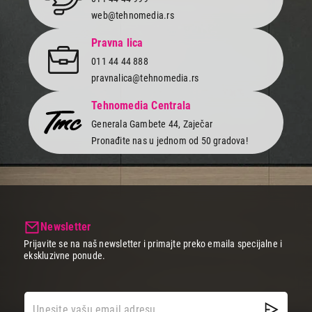
Završi kupovinu
web@tehnomedia.rs
Pravna lica
011 44 44 888
pravnalica@tehnomedia.rs
Tehnomedia Centrala
Generala Gambete 44, Zaječar
Pronađite nas u jednom od 50 gradova!
Newsletter
Prijavite se na naš newsletter i primajte preko emaila specijalne i
ekskluzivne ponude.