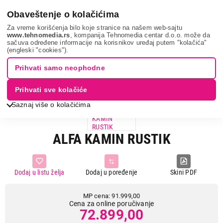
0
Obaveštenje o kolačićima
Za vreme korišćenja bilo koje stranice na našem web-sajtu
www.tehnomedia.rs
, kompanija Tehnomedia centar d.o.o. može da
sačuva određene informacije na korisnikov uređaj putem "kolačića"
Grejanje i hlađenje
Kamini
Alfa kamin rust...
(engleski "cookies").
Prihvati samo neophodne
21%
UŠTEDA.
Prihvati sve kolačiće
Saznaj više o kolačićima
ALFA KAMIN RUSTIK
Dodaj u listu želja
Dodaj u poređenje
Skini PDF
MP cena: 91.999,00
Cena za online poručivanje
72.899,00