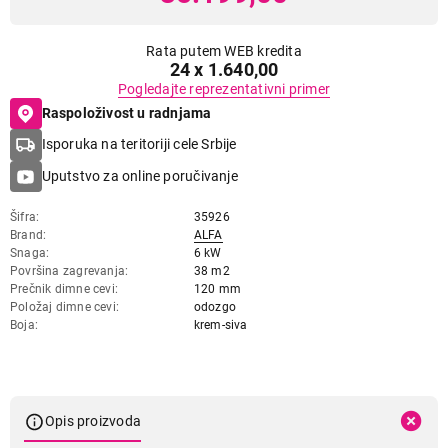
Rata putem WEB kredita
24 x 1.640,00
Pogledajte reprezentativni primer
Raspoloživost u radnjama
Isporuka na teritoriji cele Srbije
Uputstvo za online poručivanje
Šifra
35926
Brand
ALFA
Snaga
6 kW
Površina zagrevanja
38 m2
Prečnik dimne cevi
120 mm
Položaj dimne cevi
odozgo
Boja
krem-siva
Opis proizvoda