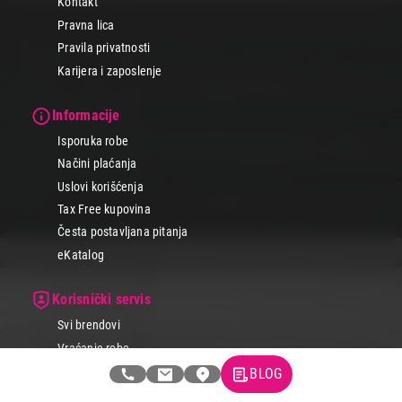
Kontakt
Pravna lica
Pravila privatnosti
Karijera i zaposlenje
Informacije
Isporuka robe
Načini plaćanja
Uslovi korišćenja
Tax Free kupovina
Česta postavljana pitanja
eKatalog
Korisnički servis
Svi brendovi
Vraćanje robe
Reklamacije i servis
BLOG
Pratite nas na društvenim mrežama