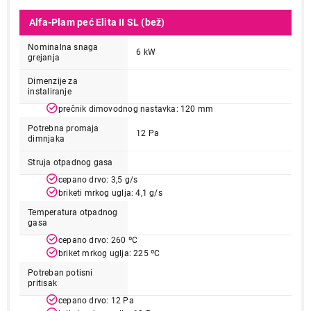
Alfa-Plam peć Elita II SL (bež)
Nominalna snaga
6 kW
grejanja
Dimenzije za
instaliranje
prečnik dimovodnog nastavka: 120 mm
Potrebna promaja
12 Pa
dimnjaka
Struja otpadnog gasa
cepano drvo: 3,5 g/s
briketi mrkog uglja: 4,1 g/s
Temperatura otpadnog
gasa
cepano drvo: 260 ºC
briket mrkog uglja: 225 ºC
Potreban potisni
pritisak
cepano drvo: 12 Pa