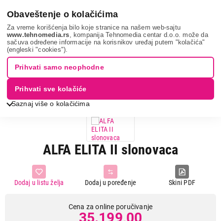
0
Obaveštenje o kolačićima
Za vreme korišćenja bilo koje stranice na našem web-sajtu
www.tehnomedia.rs
, kompanija Tehnomedia centar d.o.o. može da
sačuva određene informacije na korisnikov uređaj putem "kolačića"
Grejanje i hlađenje
Šporeti na čvrsto gorivo
Peći na drva i
(engleski "cookies").
pelet
Alfa elita ii s...
Prihvati samo neophodne
Prihvati sve kolačiće
Saznaj više o kolačićima
ALFA ELITA II slonovaca
Dodaj u listu želja
Dodaj u poređenje
Skini PDF
Cena za online poručivanje
35.199,00