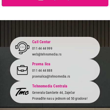
Call Centar
011 44 44 999
web@tehnomedia.rs
Pravna lica
011 44 44 888
pravnalica@tehnomedia.rs
Tehnomedia Centrala
Generala Gambete 44, Zaječar
Pronađite nas u jednom od 50 gradova!