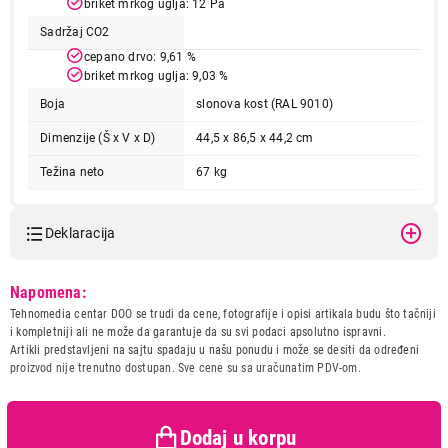
briket mrkog uglja: 12 Pa
Sadržaj CO2
cepano drvo: 9,61 %
briket mrkog uglja: 9,03 %
Boja
slonova kost (RAL 9010)
Dimenzije (Š x V x D)
44,5 x 86,5 x 44,2 cm
Težina neto
67 kg
35.199,00
ŠPORETI I PEĆI NA DRVA I PELET
ALFA ELITA II slonovaca
Deklaracija
Proizvod je dodat u korpu.
Model:
ALFA ELITA II slonovaca
Napomena:
Ukupno u korpi:
0,00
Naziv i vrsta robe:
SPORET I PEC NA DRVA I
Tehnomedia centar DOO se trudi da cene, fotografije i opisi artikala budu što tačniji
PELET
i kompletniji ali ne može da garantuje da su svi podaci apsolutno ispravni.
Uvoznik:
ALFA-PLAM
Artikli predstavljeni na sajtu spadaju u našu ponudu i može se desiti da određeni
Nastavi kupovinu
proizvod nije trenutno dostupan. Sve cene su sa uračunatim PDV-om.
Zemlja porekla:
Srbija
Prava potrošača:
Zagarantovana sva prava
kupaca po osnovu zakona o
Završi kupovinu
zaštiti potrošača
Dodaj u korpu