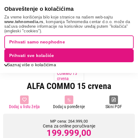
0
Obaveštenje o kolačićima
Za vreme korišćenja bilo koje stranice na našem web-sajtu
www.tehnomedia.rs
, kompanija Tehnomedia centar d.o.o. može da
sačuva određene informacije na korisnikov uređaj putem "kolačića"
Grejanje i hlađenje
Alfa commo 15 c...
(engleski "cookies").
Prihvati samo neophodne
25%
UŠTEDA.
Prihvati sve kolačiće
Saznaj više o kolačićima
ALFA COMMO 15 crvena
Dodaj u listu želja
Dodaj u poređenje
Skini PDF
MP cena: 264.999,00
Cena za online poručivanje
199.999,00