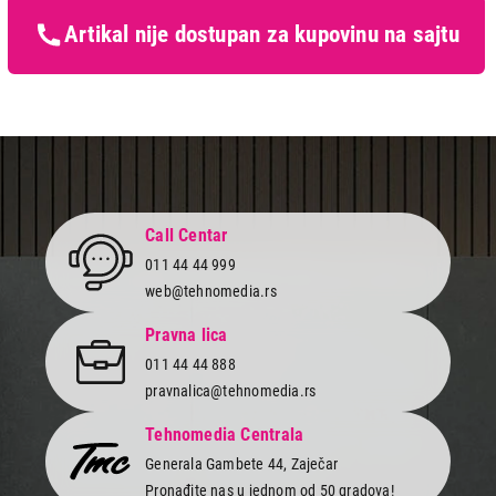
kupaca po osnovu zakona o
zaštiti potrošača
Artikal nije dostupan za kupovinu na sajtu
Call Centar
011 44 44 999
web@tehnomedia.rs
Pravna lica
011 44 44 888
pravnalica@tehnomedia.rs
Tehnomedia Centrala
Generala Gambete 44, Zaječar
Pronađite nas u jednom od 50 gradova!