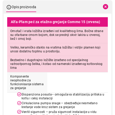
Opis proizvoda
Alfa-Plam peć za etažno grejanje Commo 15 (crvena)
Omotač i vrata ložišta izrađeni od kvalitetnog lima. Bočne strane
su ofarbane crnom bojom, dok se prednji okvir lakira u crvenoj,
bež i crnoj boji.
Veliko, keramičko staklo na vratima ložišta i vidljiv plamen koji
unosi dodatnu toplinu u prostoriju.
Bezbedno i dugotrajno ložište izrađeno od specijalnog
vatrootpornog čelika, i kotao od namenski izrađenog kotlovskog
lima
Komponente
neophodne za
funkcionisanje sistema
za grejanje
Ekspanziona posuda– omogućava stabilizaciju pritiska u
kotlu i celoj instalaciji
Cirkulaciona pumpa snage – obezbeđuje nesmetano
kretanje vode kroz sistem za grejanje
Ventil sigurnosti – pruža sigurnost instalacije u vidu