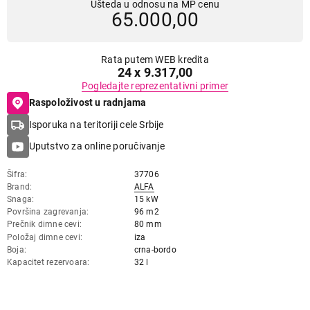
Ušteda u odnosu na MP cenu
65.000,00
Rata putem WEB kredita
24 x 9.317,00
Pogledajte reprezentativni primer
Raspoloživost u radnjama
Isporuka na teritoriji cele Srbije
Uputstvo za online poručivanje
Šifra
37706
Brand
ALFA
Snaga
15 kW
Površina zagrevanja
96 m2
Prečnik dimne cevi
80 mm
Položaj dimne cevi
iza
Boja
crna-bordo
Kapacitet rezervoara
32 l