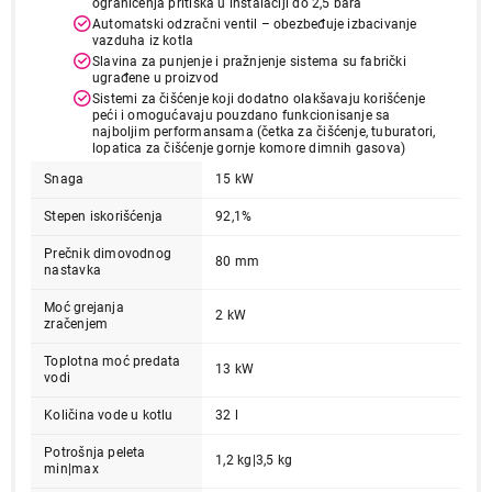
ograničenja pritiska u instalaciji do 2,5 bara
Automatski odzračni ventil – obezbeđuje izbacivanje
vazduha iz kotla
Slavina za punjenje i pražnjenje sistema su fabrički
ugrađene u proizvod
Sistemi za čišćenje koji dodatno olakšavaju korišćenje
peći i omogućavaju pouzdano funkcionisanje sa
najboljim performansama (četka za čišćenje, tuburatori,
lopatica za čišćenje gornje komore dimnih gasova)
Snaga
15 kW
Stepen iskorišćenja
92,1%
199.999,00
KOTLOVI I PEĆI ZA CENTRALNO GREJANJE
Prečnik dimovodnog
80 mm
ALFA COMMO 15 crvena
nastavka
Proizvod je dodat u korpu.
Moć grejanja
2 kW
zračenjem
Ukupno u korpi:
0,00
Toplotna moć predata
13 kW
vodi
Količina vode u kotlu
32 l
Nastavi kupovinu
Potrošnja peleta
1,2 kg|3,5 kg
min|max