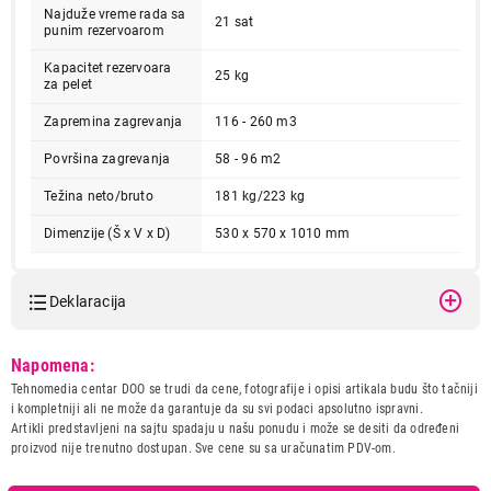
Završi kupovinu
Najduže vreme rada sa
21 sat
punim rezervoarom
Kapacitet rezervoara
25 kg
za pelet
Zapremina zagrevanja
116 - 260 m3
Površina zagrevanja
58 - 96 m2
Težina neto/bruto
181 kg/223 kg
Dimenzije (Š x V x D)
530 x 570 x 1010 mm
Deklaracija
Model:
ALFA COMMO 15 crvena
Napomena:
Naziv i vrsta robe:
KOTAO I PEC ZA CENTRALNO
Tehnomedia centar DOO se trudi da cene, fotografije i opisi artikala budu što tačniji
GREJANJE
i kompletniji ali ne može da garantuje da su svi podaci apsolutno ispravni.
Uvoznik:
Srbija
Artikli predstavljeni na sajtu spadaju u našu ponudu i može se desiti da određeni
proizvod nije trenutno dostupan. Sve cene su sa uračunatim PDV-om.
Zemlja porekla:
Srbija
Prava potrošača:
Zagarantovana sva prava