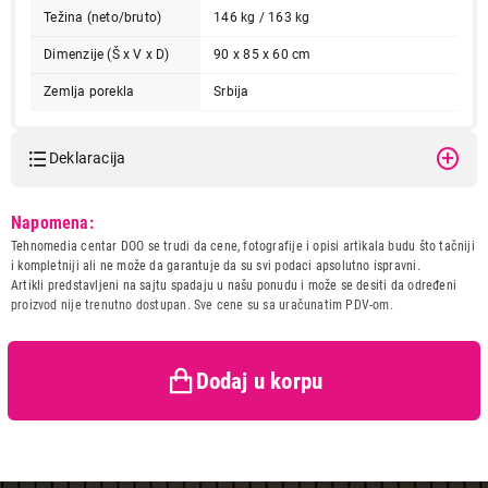
Težina (neto/bruto)
146 kg / 163 kg
Dimenzije (Š x V x D)
90 x 85 x 60 cm
Zemlja porekla
Srbija
Deklaracija
Model:
ALFA-90H DOMINANT B-D
Napomena:
89.799,00
Naziv i vrsta robe:
SPORET I PEC NA DRVA I
Tehnomedia centar DOO se trudi da cene, fotografije i opisi artikala budu što tačniji
ŠPORETI I PEĆI NA DRVA I PELET
PELET
ALFA-90H DOMINANT B-D
i kompletniji ali ne može da garantuje da su svi podaci apsolutno ispravni.
Uvoznik:
ALFA-PLAM
Artikli predstavljeni na sajtu spadaju u našu ponudu i može se desiti da određeni
Proizvod je dodat u korpu.
proizvod nije trenutno dostupan. Sve cene su sa uračunatim PDV-om.
Zemlja porekla:
Srbija
Prava potrošača:
Zagarantovana sva prava
Ukupno u korpi:
0,00
kupaca po osnovu zakona o
zaštiti potrošača
Dodaj u korpu
Nastavi kupovinu