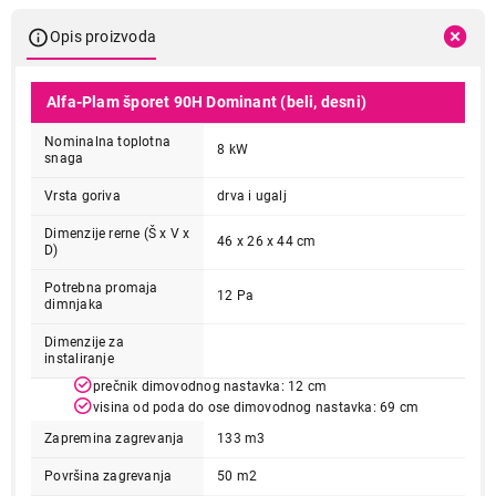
Opis proizvoda
Alfa-Plam šporet 90H Dominant (beli, desni)
Nominalna toplotna
8 kW
snaga
Vrsta goriva
drva i ugalj
Dimenzije rerne (Š x V x
46 x 26 x 44 cm
D)
Potrebna promaja
12 Pa
dimnjaka
Dimenzije za
instaliranje
prečnik dimovodnog nastavka: 12 cm
visina od poda do ose dimovodnog nastavka: 69 cm
Zapremina zagrevanja
133 m3
Površina zagrevanja
50 m2