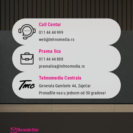
Završi kupovinu
Call Centar
011 44 44 999
web@tehnomedia.rs
Pravna lica
011 44 44 888
pravnalica@tehnomedia.rs
Tehnomedia Centrala
Generala Gambete 44, Zaječar
Pronađite nas u jednom od 50 gradova!
Newsletter