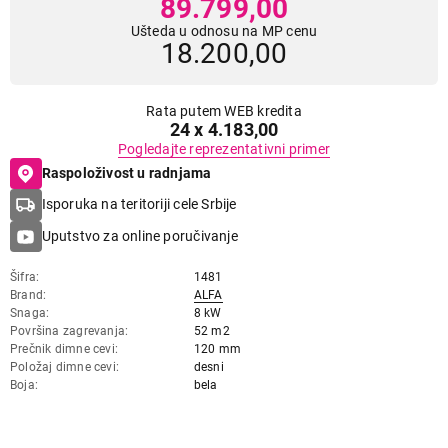
89.799,00
Ušteda u odnosu na MP cenu
18.200,00
Rata putem WEB kredita
24 x 4.183,00
Pogledajte reprezentativni primer
Raspoloživost u radnjama
Isporuka na teritoriji cele Srbije
Uputstvo za online poručivanje
Šifra
1481
Brand
ALFA
Snaga
8 kW
Površina zagrevanja
52 m2
Prečnik dimne cevi
120 mm
Položaj dimne cevi
desni
Boja
bela