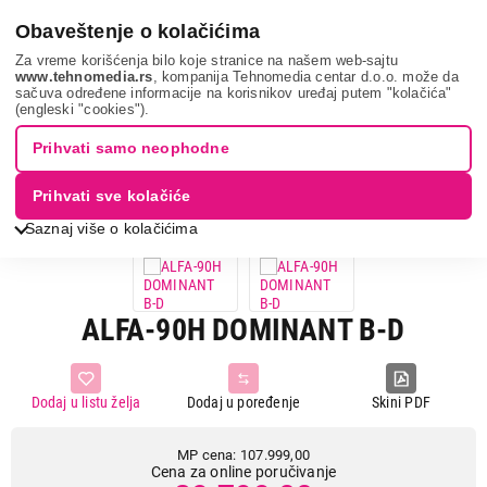
0
Obaveštenje o kolačićima
Za vreme korišćenja bilo koje stranice na našem web-sajtu
www.tehnomedia.rs
, kompanija Tehnomedia centar d.o.o. može da
sačuva određene informacije na korisnikov uređaj putem "kolačića"
Grejanje i hlađenje
Šporeti na čvrsto gorivo
Šporet na drvo i
(engleski "cookies").
pelet
Alfa-90h domina...
Prihvati samo neophodne
17%
UŠTEDA.
Prihvati sve kolačiće
Saznaj više o kolačićima
ALFA-90H DOMINANT B-D
Dodaj u listu želja
Dodaj u poređenje
Skini PDF
MP cena: 107.999,00
Cena za online poručivanje