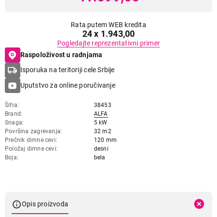
Rata putem WEB kredita
24 x 1.943,00
Pogledajte reprezentativni primer
Raspoloživost u radnjama
Isporuka na teritoriji cele Srbije
Uputstvo za online poručivanje
Šifra
38453
Brand
ALFA
Snaga
5 kW
Površina zagrevanja
32 m2
Prečnik dimne cevi
120 mm
Položaj dimne cevi
desni
Boja
bela
Opis proizvoda