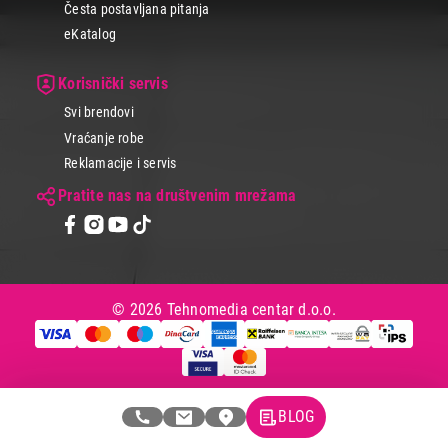
Česta postavljana pitanja
eKatalog
Korisnički servis
Svi brendovi
Vraćanje robe
Reklamacije i servis
Pratite nas na društvenim mrežama
© 2026 Tehnomedia centar d.o.o.
BLOG