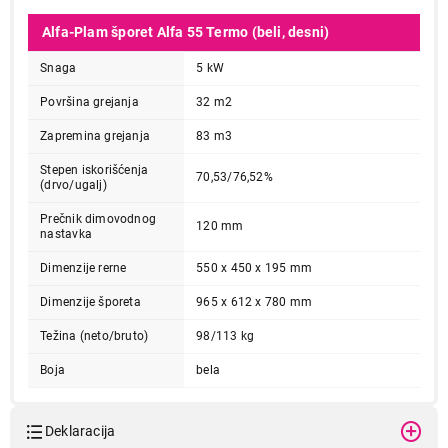
Alfa-Plam šporet Alfa 55 Termo (beli, desni)
Snaga
5 kW
Površina grejanja
32 m2
Zapremina grejanja
83 m3
Stepen iskorišćenja
70,53/76,52%
(drvo/ugalj)
Prečnik dimovodnog
120 mm
nastavka
Dimenzije rerne
550 x 450 x 195 mm
Dimenzije šporeta
965 x 612 x 780 mm
Težina (neto/bruto)
98/113 kg
Boja
bela
Deklaracija