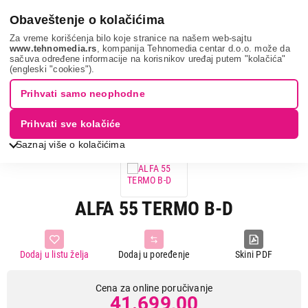
0
Obaveštenje o kolačićima
Za vreme korišćenja bilo koje stranice na našem web-sajtu
www.tehnomedia.rs
, kompanija Tehnomedia centar d.o.o. može da
sačuva određene informacije na korisnikov uređaj putem "kolačića"
Grejanje i hlađenje
Šporeti na čvrsto gorivo
Šporet na drvo i
(engleski "cookies").
pelet
Alfa 55 termo b...
Prihvati samo neophodne
Prihvati sve kolačiće
Saznaj više o kolačićima
ALFA 55 TERMO B-D
Dodaj u listu želja
Dodaj u poređenje
Skini PDF
Cena za online poručivanje
41.699,00