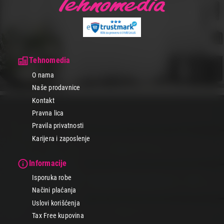
Tehnomedia
O nama
Naše prodavnice
Kontakt
Pravna lica
Pravila privatnosti
Karijera i zaposlenje
Informacije
Isporuka robe
Načini plaćanja
Uslovi korišćenja
Tax Free kupovina