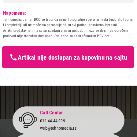
Model:
ALFA 55 TERMO B-D
Napomena:
Naziv i vrsta robe:
SPORET I PEC NA DRVA I
Tehnomedia centar DOO se trudi da cene, fotografije i opisi artikala budu što tačniji
PELET
i kompletniji ali ne može da garantuje da su svi podaci apsolutno ispravni.
Uvoznik:
ALFA-PLAM
Artikli predstavljeni na sajtu spadaju u našu ponudu i može se desiti da određeni
proizvod nije trenutno dostupan. Sve cene su sa uračunatim PDV-om.
Zemlja porekla:
Srbija
Prava potrošača:
Zagarantovana sva prava
kupaca po osnovu zakona o
zaštiti potrošača
Artikal nije dostupan za kupovinu na sajtu
41.699,00
ŠPORETI I PEĆI NA DRVA I PELET
ALFA 55 TERMO B-D
Proizvod je dodat u korpu.
Ukupno u korpi:
0,00
Nastavi kupovinu
Call Centar
011 44 44 999
web@tehnomedia.rs
Završi kupovinu