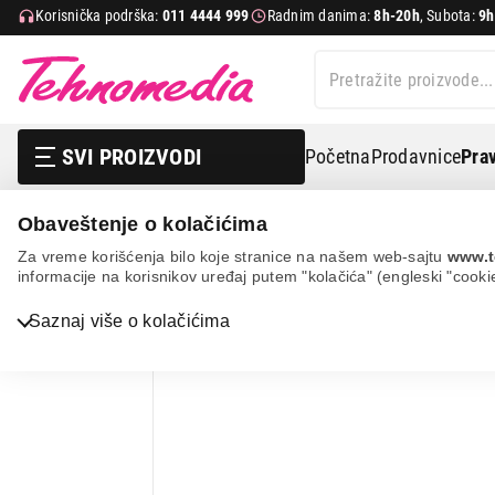
Korisnička podrška:
011 4444 999
Radnim danima:
8h-20h
, Subota:
9h
SVI PROIZVODI
Početna
Prodavnice
Prav
Obaveštenje o kolačićima
Grejanje i hlađenje
Šporeti na čvrsto gorivo
Šporet 
Za vreme korišćenja bilo koje stranice na našem web-sajtu
www.t
informacije na korisnikov uređaj putem "kolačića" (engleski "cooki
Bela tehnika
Saznaj više o kolačićima
TV, audio, video i foto
IT & Gaming
Mobilni telefoni i tableti
Mali kućni aparati