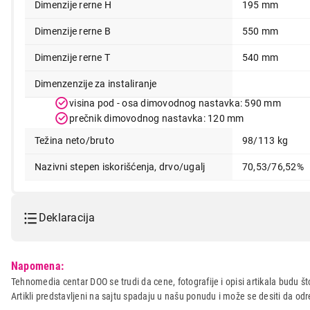
Dimenzije rerne H
195 mm
Dimenzije rerne B
550 mm
Dimenzije rerne T
540 mm
Dimenzenzije za instaliranje
visina pod - osa dimovodnog nastavka: 590 mm
prečnik dimovodnog nastavka: 120 mm
Težina neto/bruto
98/113 kg
Nazivni stepen iskorišćenja, drvo/ugalj
70,53/76,52%
Deklaracija
Model:
ALFA 55 DELUX ST-L
Napomena:
Naziv i vrsta robe:
SPORET I PEC NA DRVA I PE
Tehnomedia centar DOO se trudi da cene, fotografije i opisi artikala budu što
Artikli predstavljeni na sajtu spadaju u našu ponudu i može se desiti da o
Uvoznik:
ALFA-PLAM