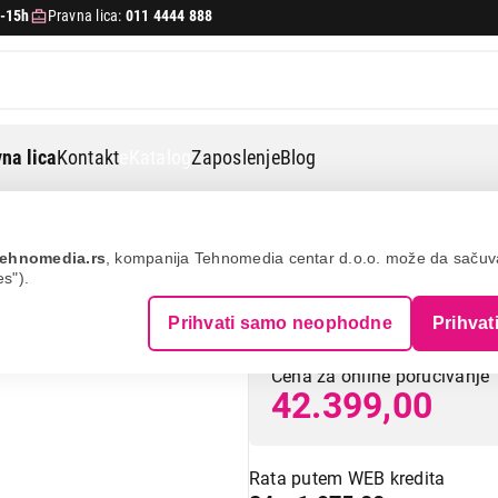
-15h
Pravna lica:
011 4444 888
na lica
Kontakt
eKatalog
Zaposlenje
Blog
na drvo i pelet
Alfa 55 delux st-l
ehnomedia.rs
, kompanija Tehnomedia centar d.o.o. može da saču
es").
ALFA 55 DELUX S
Prihvati samo neophodne
Prihvat
Cena za online poručivanje
42.399,00
Rata putem WEB kredita