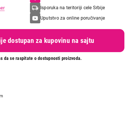
Isporuka na teritoriji cele Srbije
mer
Uputstvo za online poručivanje
nije dostupan za kupovinu na sajtu
s da se raspitate o dostupnosti proizvoda.
mm