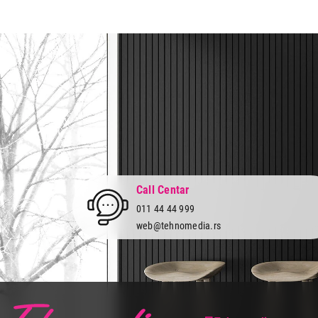
Zemlja porekla:
Srbija
Prava potrošača:
Zagarantovana sva prava kup
Call Centar
011 44 44 999
web@tehnomedia.rs