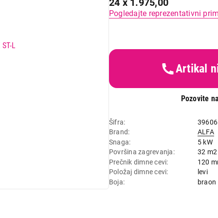
24 x 1.975,00
Pogledajte reprezentativni pri
Artikal 
Pozovite na
Šifra
39606
Brand
ALFA
Snaga
5 kW
Površina zagrevanja
32 m2
Prečnik dimne cevi
120 
Položaj dimne cevi
levi
Boja
braon