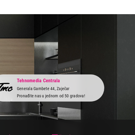
Tehnomedia Centrala
Generala Gambete 44, Zaječar
Pronađite nas u jednom od 50 gradova!