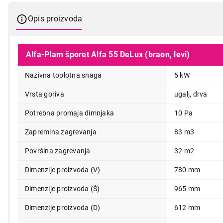
Opis proizvoda
Alfa-Plam šporet Alfa 55 DeLux (braon, levi)
Nazivna toplotna snaga
5 kW
Vrsta goriva
ugalj, drva
Potrebna promaja dimnjaka
10 Pa
Zapremina zagrevanja
83 m3
Površina zagrevanja
32 m2
Dimenzije proizvoda (V)
780 mm
42.399,00
Dimenzije proizvoda (Š)
965 mm
Dimenzije proizvoda (D)
612 mm