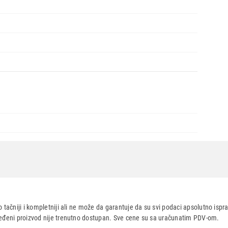
Ukupno u korpi:
0,00
Nastavi kupovinu
Završi
LET
 tačniji i kompletniji ali ne može da garantuje da su svi podaci apsolutno ispra
dređeni proizvod nije trenutno dostupan. Sve cene su sa uračunatim PDV-om.