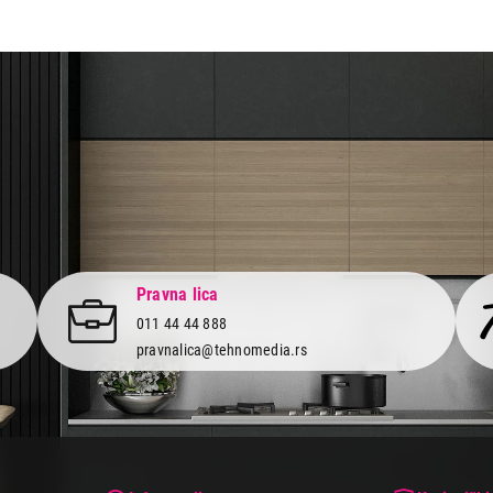
aca po osnovu zakona o zaštiti potrošača
Pravna lica
011 44 44 888
pravnalica@tehnomedia.rs