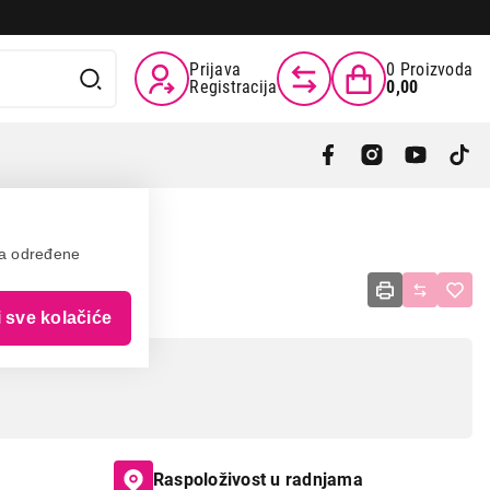
Prijava
0
Proizvoda
Registracija
0,00
va određene
T-L
i sve kolačiće
Raspoloživost u radnjama