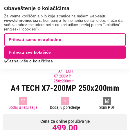
0
Obaveštenje o kolačićima
Za vreme korišćenja bilo koje stranice na našem web-sajtu
www.tehnomedia.rs
, kompanija Tehnomedia centar d.o.o. može da
sačuva određene informacije na korisnikov uređaj putem "kolačića"
It & gaming
Periferije
Podloge za miševe
A4 tech x7-
(engleski "cookies").
200m...
Prihvati samo neophodne
Prihvati sve kolačiće
Saznaj više o kolačićima
A4 TECH X7-200MP 250x200mm
Dodaj u listu želja
Dodaj u poređenje
Skini PDF
Cena za online poručivanje
499,00