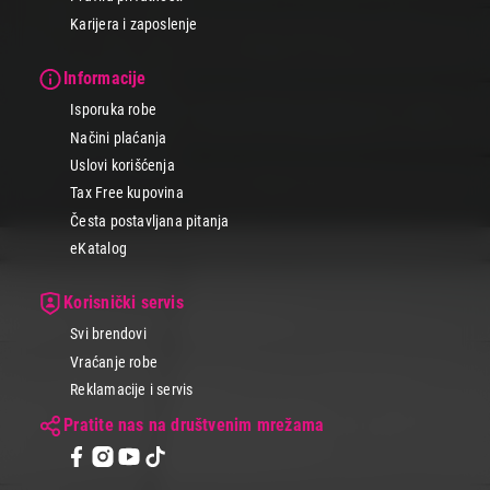
Karijera i zaposlenje
Informacije
Isporuka robe
Načini plaćanja
Uslovi korišćenja
Tax Free kupovina
Česta postavljana pitanja
eKatalog
Korisnički servis
Svi brendovi
Vraćanje robe
Reklamacije i servis
Pratite nas na društvenim mrežama