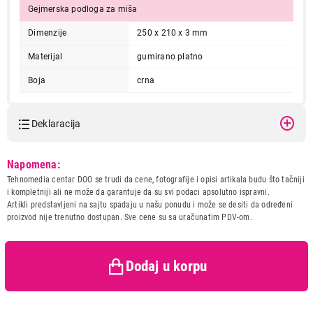
Gejmerska podloga za miša
Dimenzije
250 x 210 x 3 mm
Materijal
gumirano platno
Boja
crna
Deklaracija
Model:
A4 TECH X7-200MP
Napomena:
250x200mm
Tehnomedia centar DOO se trudi da cene, fotografije i opisi artikala budu što tačniji
Naziv i vrsta robe:
MIS
i kompletniji ali ne može da garantuje da su svi podaci apsolutno ispravni.
Uvoznik:
SPRING TECH DOO
Artikli predstavljeni na sajtu spadaju u našu ponudu i može se desiti da određeni
proizvod nije trenutno dostupan. Sve cene su sa uračunatim PDV-om.
Zemlja porekla:
Kina
Prava potrošača:
Zagarantovana sva prava
kupaca po osnovu zakona o
zaštiti potrošača
Dodaj u korpu