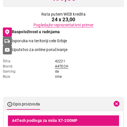
Rata putem WEB kredita
24 x 23,00
Pogledajte reprezentativni primer
Raspoloživost u radnjama
Isporuka na teritoriji cele Srbije
Uputstvo za online poručivanje
Šifra
42221
Brand
A4TECH
Gaming
da
Boja
crna
Opis proizvoda
A4Tech podloga za miša X7-200MP