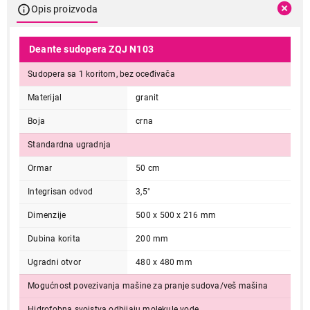
Opis proizvoda
Deante sudopera ZQJ N103
Sudopera sa 1 koritom, bez oceđivača
Materijal
granit
Boja
crna
Standardna ugradnja
Ormar
50 cm
Integrisan odvod
3,5"
Dimenzije
500 x 500 x 216 mm
Dubina korita
200 mm
Ugradni otvor
480 x 480 mm
Mogućnost povezivanja mašine za pranje sudova/veš mašina
Hidrofobna svojstva odbijaju molekule vode