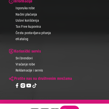
Informacije
Isporuka robe
Načini plaćanja
Uslovi korišćenja
Tax Free kupovina
Česta postavljana pitanja
eKatalog
Korisnički servis
Svi brendovi
Vraćanje robe
Reklamacije i servis
Pratite nas na društvenim mrežama
© 2026 Tehnomedia centar d.o.o.