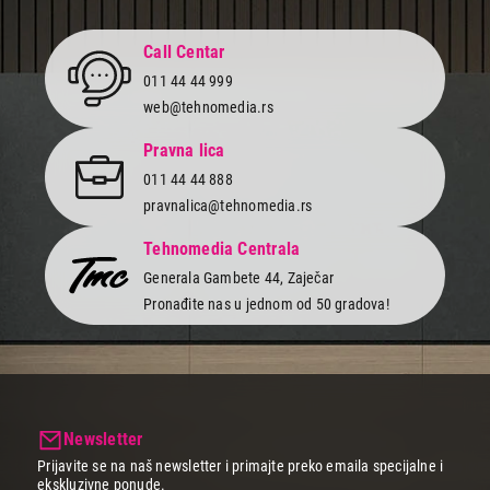
Završi kupovinu
Call Centar
011 44 44 999
web@tehnomedia.rs
Pravna lica
011 44 44 888
pravnalica@tehnomedia.rs
Tehnomedia Centrala
Generala Gambete 44, Zaječar
Pronađite nas u jednom od 50 gradova!
Newsletter
Prijavite se na naš newsletter i primajte preko emaila specijalne i
ekskluzivne ponude.