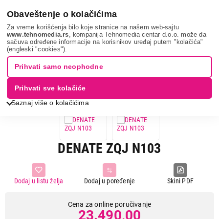
0
Obaveštenje o kolačićima
Za vreme korišćenja bilo koje stranice na našem web-sajtu
www.tehnomedia.rs
, kompanija Tehnomedia centar d.o.o. može da
sačuva određene informacije na korisnikov uređaj putem "kolačića"
Bela tehnika
Sudopere i slavine
Sudopere
Denate zqj
(engleski "cookies").
n103...
Prihvati samo neophodne
Prihvati sve kolačiće
Saznaj više o kolačićima
DENATE ZQJ N103
Dodaj u listu želja
Dodaj u poređenje
Skini PDF
Cena za online poručivanje
23.490,00