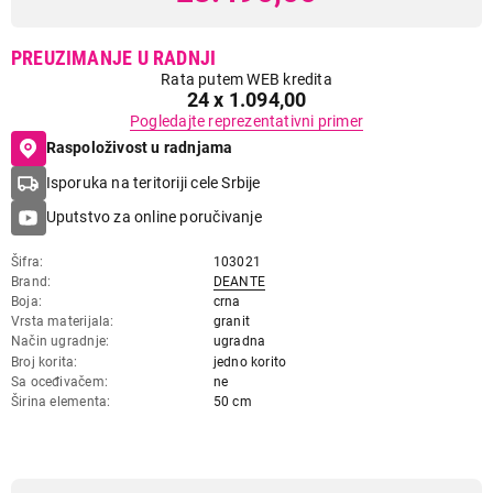
PREUZIMANJE U RADNJI
Rata putem WEB kredita
24 x 1.094,00
Pogledajte reprezentativni primer
Raspoloživost u radnjama
Isporuka na teritoriji cele Srbije
Uputstvo za online poručivanje
Šifra
103021
Brand
DEANTE
Boja
crna
Vrsta materijala
granit
Način ugradnje
ugradna
Broj korita
jedno korito
Sa oceđivačem
ne
Širina elementa
50 cm