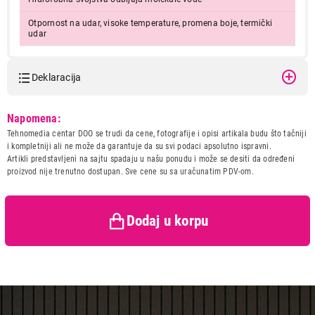
Otpornost na udar, visoke temperature, promena boje, termički
udar
Deklaracija
Model:
DENATE ZQJ N103
Napomena:
Naziv i vrsta robe:
SUDOPERA
Tehnomedia centar DOO se trudi da cene, fotografije i opisi artikala budu što tačniji
23.490,00
Uvoznik:
220-B doo
i kompletniji ali ne može da garantuje da su svi podaci apsolutno ispravni.
SUDOPERE
Artikli predstavljeni na sajtu spadaju u našu ponudu i može se desiti da određeni
Zemlja porekla:
Poljska
DENATE ZQJ N103
proizvod nije trenutno dostupan. Sve cene su sa uračunatim PDV-om.
Prava potrošača:
Zagarantovana sva prava
Proizvod je dodat u korpu.
kupaca po osnovu zakona o
zaštiti potrošača
Dodaj u korpu
Ukupno u korpi:
0,00
Nastavi kupovinu