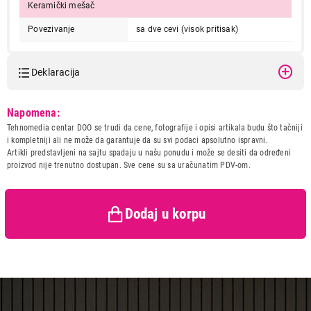
Keramički mešač
Povezivanje
sa dve cevi (visok pritisak)
Deklaracija
25.990,00
Model:
DEANTE SET ZRSB2803
Napomena:
SET SLAVINA I SUDOPERA
Naziv i vrsta robe:
SET SLAVINA I SUDOPERA
DEANTE SET ZRSB2803
Tehnomedia centar DOO se trudi da cene, fotografije i opisi artikala budu što tačniji
Uvoznik:
220B doo
i kompletniji ali ne može da garantuje da su svi podaci apsolutno ispravni.
Proizvod je dodat u korpu.
Artikli predstavljeni na sajtu spadaju u našu ponudu i može se desiti da određeni
Zemlja porekla:
Poljska
proizvod nije trenutno dostupan. Sve cene su sa uračunatim PDV-om.
Prava potrošača:
Zagarantovana sva prava
Ukupno u korpi:
0,00
kupaca po osnovu zakona o
zaštiti potrošača
Dodaj u korpu
Nastavi kupovinu
Završi kupovinu