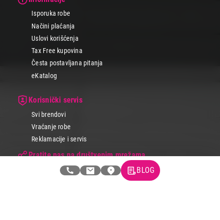
Isporuka robe
Načini plaćanja
Uslovi korišćenja
Tax Free kupovina
Česta postavljana pitanja
eKatalog
Korisnički servis
Svi brendovi
Vraćanje robe
Reklamacije i servis
Pratite nas na društvenim mrežama
BLOG
© 2026 Tehnomedia centar d.o.o.