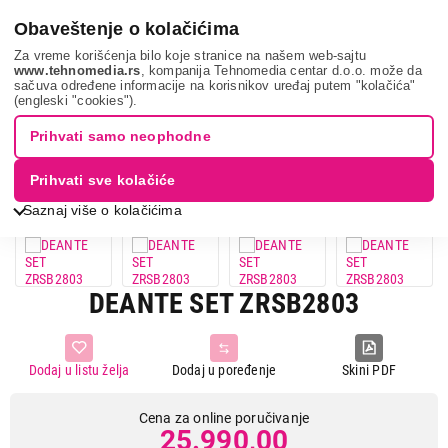
0
Obaveštenje o kolačićima
Za vreme korišćenja bilo koje stranice na našem web-sajtu
www.tehnomedia.rs
, kompanija Tehnomedia centar d.o.o. može da
sačuva određene informacije na korisnikov uređaj putem "kolačića"
Bela tehnika
Sudopere i slavine
Setovi slavina i sudopera
(engleski "cookies").
Deante set zrsb...
Prihvati samo neophodne
Prihvati sve kolačiće
Saznaj više o kolačićima
DEANTE SET ZRSB2803
Dodaj u listu želja
Dodaj u poređenje
Skini PDF
Cena za online poručivanje
25.990,00