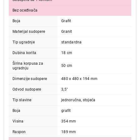
Bez oceđivača
Boja
Grafit
Materijal sudopere
Granit
Tip ugradnje
standardna
Dubina korita
18 cm
Širina korpusa za
50 cm
ugradnju
Dimenzije sudopere
480 x 480 x 194 mm
Odvod sudopere
3,5"
Tip slavine
jednoručna, stojeća
Boja
grafit
Visina
354 mm
Raspon
189 mm