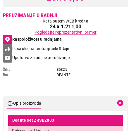
PREUZIMANJE U RADNJI
Rata putem WEB kredita
24 x 1.211,00
Pogledajte reprezentativni primer
Raspoloživost u radnjama
Isporuka na teritoriji cele Srbije
Uputstvo za online poručivanje
Šifra
85825
Brand
DEANTE
Opis proizvoda
Deante set ZRSB2803
Sudopera sa 1 koritom