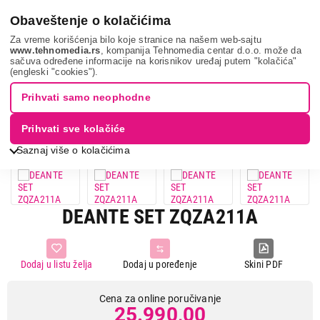
0
Obaveštenje o kolačićima
Za vreme korišćenja bilo koje stranice na našem web-sajtu
www.tehnomedia.rs
, kompanija Tehnomedia centar d.o.o. može da
sačuva određene informacije na korisnikov uređaj putem "kolačića"
Bela tehnika
Sudopere i slavine
Setovi slavina i sudopera
(engleski "cookies").
Deante set zqza...
Prihvati samo neophodne
Prihvati sve kolačiće
Saznaj više o kolačićima
DEANTE SET ZQZA211A
Dodaj u listu želja
Dodaj u poređenje
Skini PDF
Cena za online poručivanje
25.990,00