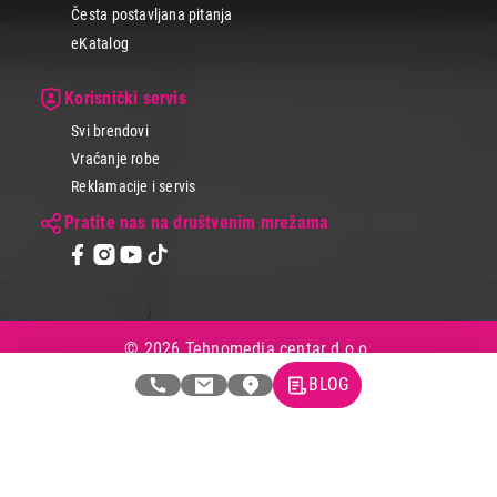
Česta postavljana pitanja
eKatalog
Korisnički servis
Svi brendovi
Vraćanje robe
Reklamacije i servis
Pratite nas na društvenim mrežama
© 2026 Tehnomedia centar d.o.o.
BLOG