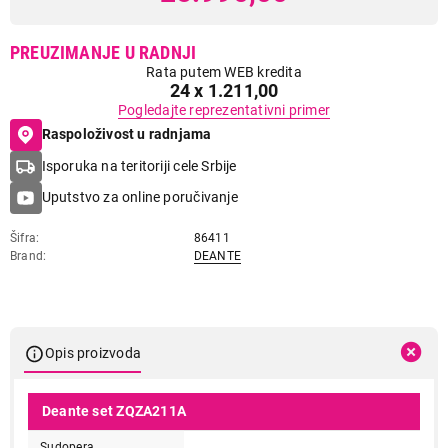
PREUZIMANJE U RADNJI
Rata putem WEB kredita
24 x 1.211,00
Pogledajte reprezentativni primer
Raspoloživost u radnjama
Isporuka na teritoriji cele Srbije
Uputstvo za online poručivanje
Šifra
86411
Brand
DEANTE
Opis proizvoda
Deante set ZQZA211A
Sudopera