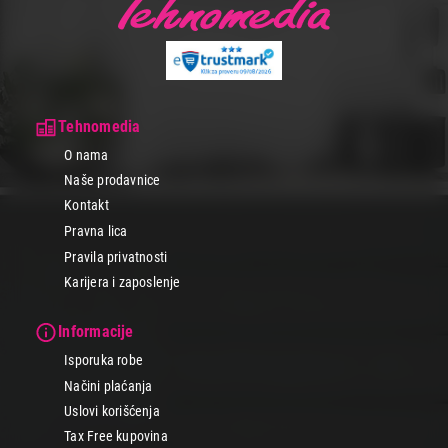
Tehnomedia
O nama
Naše prodavnice
Kontakt
Pravna lica
Pravila privatnosti
Karijera i zaposlenje
Informacije
Isporuka robe
Načini plaćanja
Uslovi korišćenja
Tax Free kupovina