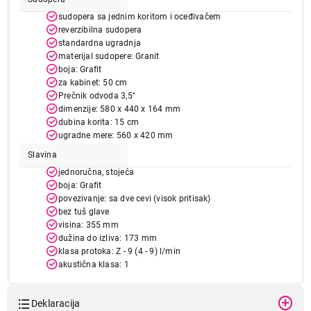
sudopera sa jednim koritom i oceđivačem
reverzibilna sudopera
standardna ugradnja
materijal sudopere: Granit
boja: Grafit
za kabinet: 50 cm
Prečnik odvoda 3,5"
dimenzije: 580 x 440 x 164 mm
dubina korita: 15 cm
ugradne mere: 560 x 420 mm
Slavina
jednoručna, stojeća
boja: Grafit
povezivanje: sa dve cevi (visok pritisak)
bez tuš glave
visina: 355 mm
dužina do izliva: 173 mm
klasa protoka: Z - 9 (4 - 9) l/min
akustična klasa: 1
Deklaracija