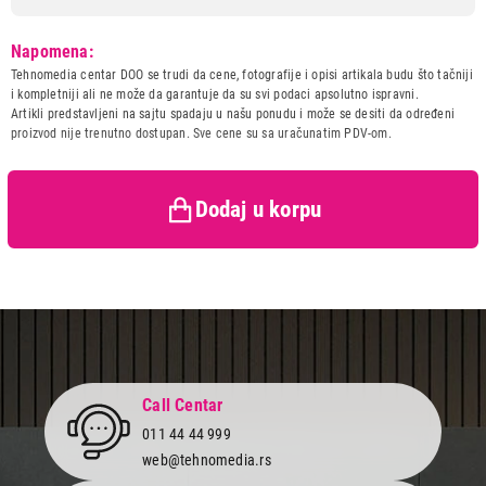
Model:
DEANTE SET ZQZA211A
Napomena:
Naziv i vrsta robe:
SET SLAVINA I SUDOPERA
Tehnomedia centar DOO se trudi da cene, fotografije i opisi artikala budu što tačniji
Uvoznik:
220-B D.O.O.
i kompletniji ali ne može da garantuje da su svi podaci apsolutno ispravni.
Artikli predstavljeni na sajtu spadaju u našu ponudu i može se desiti da određeni
Zemlja porekla:
Poljska
proizvod nije trenutno dostupan. Sve cene su sa uračunatim PDV-om.
Prava potrošača:
Zagarantovana sva prava
25.990,00
kupaca po osnovu zakona o
SET SLAVINA I SUDOPERA
zaštiti potrošača
DEANTE SET ZQZA211A
Dodaj u korpu
Proizvod je dodat u korpu.
Ukupno u korpi:
0,00
Nastavi kupovinu
Call Centar
Završi kupovinu
011 44 44 999
web@tehnomedia.rs