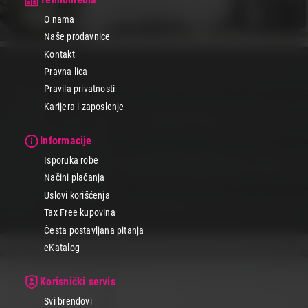
O nama
Naše prodavnice
Kontakt
Pravna lica
Pravila privatnosti
Karijera i zaposlenje
Informacije
Isporuka robe
Načini plaćanja
Uslovi korišćenja
Tax Free kupovina
Česta postavljana pitanja
eKatalog
Korisnički servis
Svi brendovi