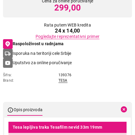
Cena za online poručivanje
299,00
Rata putem WEB kredita
24 x 14,00
Pogledajte reprezentativni primer
Raspoloživost u radnjama
Isporuka na teritoriji cele Srbije
Uputstvo za online poručivanje
Šifra
139376
Brand
TESA
Opis proizvoda
Tesa lepljiva traka Tesafilm nevid 33m 19mm