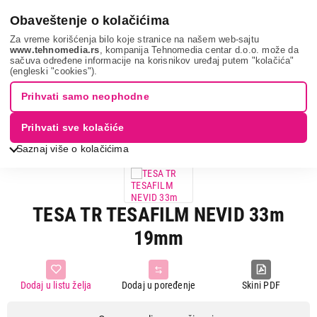
0
Obaveštenje o kolačićima
Za vreme korišćenja bilo koje stranice na našem web-sajtu
www.tehnomedia.rs
, kompanija Tehnomedia centar d.o.o. može da
sačuva određene informacije na korisnikov uređaj putem "kolačića"
Sve za kuću i baštu
Samolepljivi proizvodi i ostala rešenja
(engleski "cookies").
Tesa tr tesafil...
Prihvati samo neophodne
Prihvati sve kolačiće
Saznaj više o kolačićima
TESA TR TESAFILM NEVID 33m
19mm
Dodaj u listu želja
Dodaj u poređenje
Skini PDF