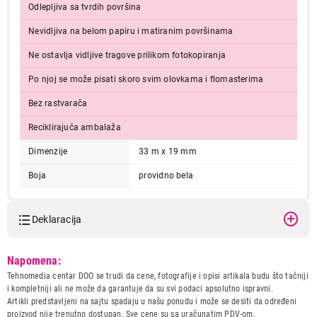
Odlepljiva sa tvrdih površina
Nevidljiva na belom papiru i matiranim površinama
Ne ostavlja vidljive tragove prilikom fotokopiranja
Po njoj se može pisati skoro svim olovkama i flomasterima
Bez rastvarača
Reciklirajuća ambalaža
Dimenzije
33 m x 19 mm
Boja
providno bela
Deklaracija
Model:
TESA TR TESAFILM NEVID
Napomena:
33m 19mm
Tehnomedia centar DOO se trudi da cene, fotografije i opisi artikala budu što tačniji
Naziv i vrsta robe:
SAMOLEPLJIVI PROIZVODI I
i kompletniji ali ne može da garantuje da su svi podaci apsolutno ispravni.
OSTALA RESENJA
Artikli predstavljeni na sajtu spadaju u našu ponudu i može se desiti da određeni
Uvoznik:
DTM Company
proizvod nije trenutno dostupan. Sve cene su sa uračunatim PDV-om.