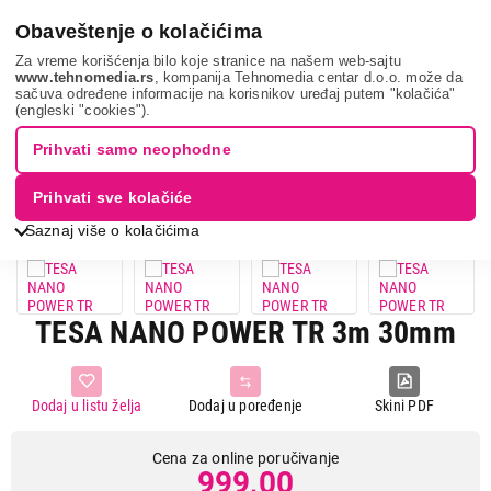
0
Obaveštenje o kolačićima
Za vreme korišćenja bilo koje stranice na našem web-sajtu
www.tehnomedia.rs
, kompanija Tehnomedia centar d.o.o. može da
sačuva određene informacije na korisnikov uređaj putem "kolačića"
Sve za kuću i baštu
Samolepljivi proizvodi i ostala rešenja
(engleski "cookies").
Tesa nano power...
Prihvati samo neophodne
Prihvati sve kolačiće
Saznaj više o kolačićima
TESA NANO POWER TR 3m 30mm
Dodaj u listu želja
Dodaj u poređenje
Skini PDF
Cena za online poručivanje
999,00