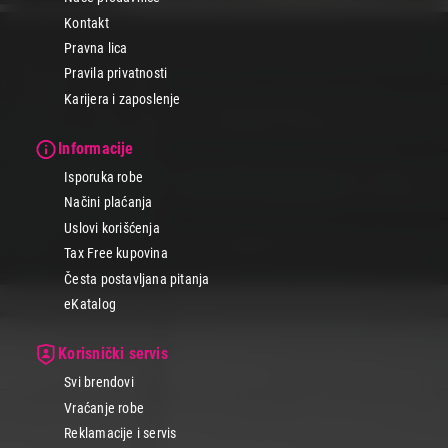
Kontakt
Pravna lica
Pravila privatnosti
Karijera i zaposlenje
Informacije
Isporuka robe
Načini plaćanja
Uslovi korišćenja
Tax Free kupovina
Česta postavljana pitanja
eKatalog
Korisnički servis
Svi brendovi
Vraćanje robe
Reklamacije i servis