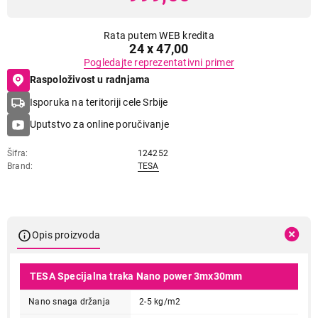
Rata putem WEB kredita
24 x 47,00
Pogledajte reprezentativni primer
Raspoloživost u radnjama
Isporuka na teritoriji cele Srbije
Uputstvo za online poručivanje
Šifra
124252
Brand
TESA
Opis proizvoda
TESA Specijalna traka Nano power 3mx30mm
Nano snaga držanja
2-5 kg/m2