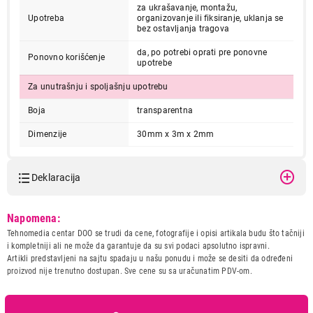
za ukrašavanje, montažu,
Upotreba
organizovanje ili fiksiranje, uklanja se
bez ostavljanja tragova
da, po potrebi oprati pre ponovne
Ponovno korišćenje
upotrebe
Za unutrašnju i spoljašnju upotrebu
Boja
transparentna
Dimenzije
30mm x 3m x 2mm
Deklaracija
Model:
TESA NANO POWER TR 3m
Napomena:
30mm
Tehnomedia centar DOO se trudi da cene, fotografije i opisi artikala budu što tačniji
Naziv i vrsta robe:
SAMOLEPLJIVI PROIZVODI I
i kompletniji ali ne može da garantuje da su svi podaci apsolutno ispravni.
OSTALA RESENJA
Artikli predstavljeni na sajtu spadaju u našu ponudu i može se desiti da određeni
Uvoznik:
DTM Company
proizvod nije trenutno dostupan. Sve cene su sa uračunatim PDV-om.
Zemlja porekla:
Kina
Prava potrošača:
Zagarantovana sva prava