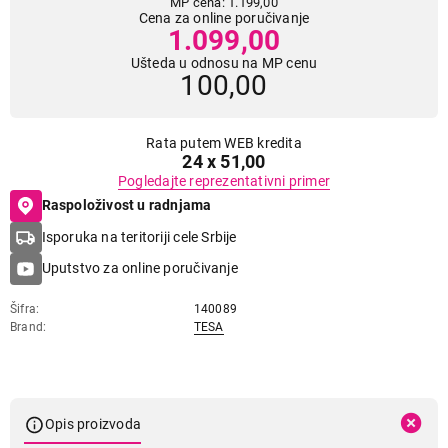
MP cena: 1.199,00
Cena za online poručivanje
1.099,00
Ušteda u odnosu na MP cenu
100,00
Rata putem WEB kredita
24 x 51,00
Pogledajte reprezentativni primer
Raspoloživost u radnjama
Isporuka na teritoriji cele Srbije
Uputstvo za online poručivanje
Šifra
140089
Brand
TESA
Opis proizvoda