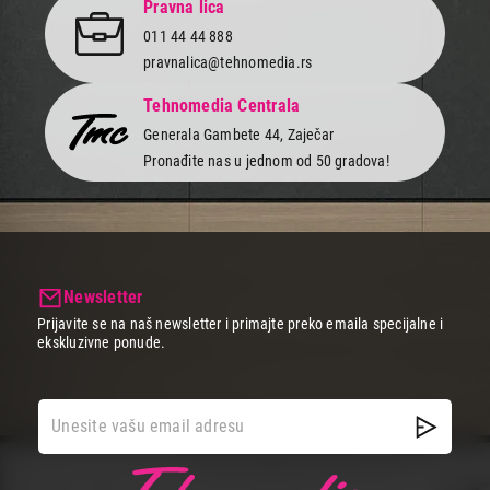
Završi kupovinu
Pravna lica
011 44 44 888
pravnalica@tehnomedia.rs
Tehnomedia Centrala
Generala Gambete 44, Zaječar
Pronađite nas u jednom od 50 gradova!
Newsletter
Prijavite se na naš newsletter i primajte preko emaila specijalne i
ekskluzivne ponude.