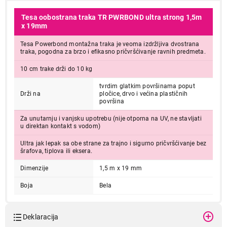
Tesa oobostrana traka TR PWRBOND ultra strong 1,5m
x 19mm
Tesa Powerbond montažna traka je veoma izdržljiva dvostrana
traka, pogodna za brzo i efikasno pričvršćivanje ravnih predmeta.
10 cm trake drži do 10 kg
tvrdim glatkim površinama poput
Drži na
pločice, drvo i većina plastičnih
površina
Za unutarnju i vanjsku upotrebu (nije otporna na UV, ne stavljati
u direktan kontakt s vodom)
Ultra jak lepak sa obe strane za trajno i sigurno pričvršćivanje bez
šrafova, tiplova ili eksera.
Dimenzije
1,5 m x 19 mm
Boja
Bela
Deklaracija