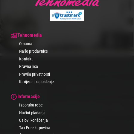
Tehnomedia
O nama
Naše prodavnice
Kontakt
Pravna lica
Pravila privatnosti
Karijera i zaposlenje
Informacije
Isporuka robe
Načini plaćanja
Uslovi korišćenja
Tax Free kupovina