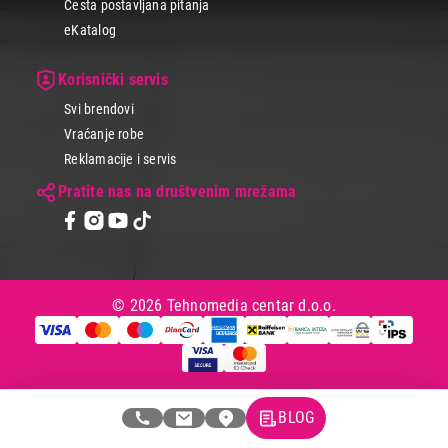
Česta postavljana pitanja
eKatalog
Korisnički servis
Svi brendovi
Vraćanje robe
Reklamacije i servis
Pratite nas na društvenim mrežama
© 2026 Tehnomedia centar d.o.o.
BLOG