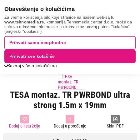
0
Obaveštenje o kolačićima
Za vreme korišćenja bilo koje stranice na našem web-sajtu
www.tehnomedia.rs
, kompanija Tehnomedia centar d.o.o. može da
sačuva određene informacije na korisnikov uređaj putem "kolačića"
Sve za kuću i baštu
Samolepljivi proizvodi i ostala rešenja
(engleski "cookies").
Tesa montaz. tr...
Prihvati samo neophodne
8%
UŠTEDA.
Prihvati sve kolačiće
Saznaj više o kolačićima
TESA montaz. TR PWRBOND ultra
strong 1.5m x 19mm
Dodaj u listu želja
Dodaj u poređenje
Skini PDF