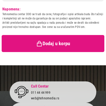
Model:
TESA montaz. TR PWRBOND
Napomena:
ultra strong 1.5m x 19mm
Tehnomedia centar DOO se trudi da cene, fotografije i opisi artikala budu što tačniji
Naziv i vrsta robe:
SAMOLEPLJIVI PROIZVODI I
i kompletniji ali ne može da garantuje da su svi podaci apsolutno ispravni.
OSTALA RESENJA
Artikli predstavljeni na sajtu spadaju u našu ponudu i može se desiti da određeni
Uvoznik:
DTM Comapny d.o.o.
proizvod nije trenutno dostupan. Sve cene su sa uračunatim PDV-om.
Zemlja porekla:
Kina
Prava potrošača:
Zagarantovana sva prava
1.099,00
kupaca po osnovu zakona o
Dodaj u korpu
SAMOLEPLJIVI PROIZVODI I OSTALA RESENJA
zaštiti potrošača
TESA montaz. TR PWRBOND ultra strong
1.5m x 19mm
Proizvod je dodat u korpu.
Ukupno u korpi:
0,00
Call Centar
Nastavi kupovinu
011 44 44 999
web@tehnomedia.rs