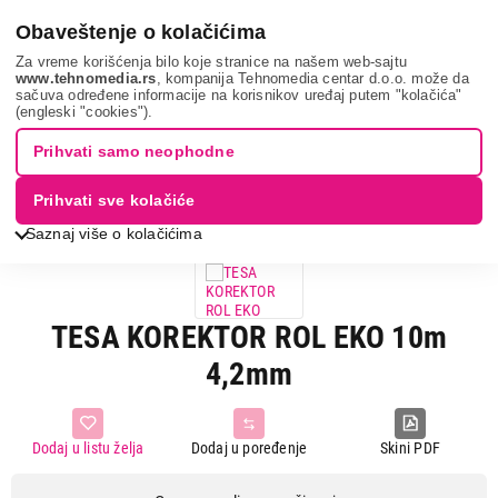
0
Obaveštenje o kolačićima
Za vreme korišćenja bilo koje stranice na našem web-sajtu
www.tehnomedia.rs
, kompanija Tehnomedia centar d.o.o. može da
sačuva određene informacije na korisnikov uređaj putem "kolačića"
Sve za kuću i baštu
Samolepljivi proizvodi i ostala rešenja
(engleski "cookies").
Tesa korektor r...
Prihvati samo neophodne
Prihvati sve kolačiće
Saznaj više o kolačićima
TESA KOREKTOR ROL EKO 10m
4,2mm
Dodaj u listu želja
Dodaj u poređenje
Skini PDF