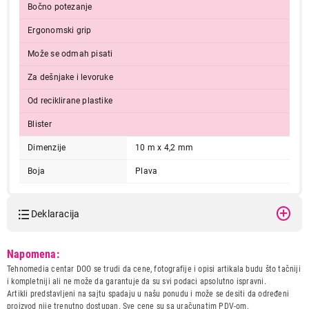
Bočno potezanje
Ergonomski grip
Može se odmah pisati
Za dešnjake i levoruke
Od reciklirane plastike
Blister
Dimenzije
10 m x 4,2 mm
Boja
Plava
Deklaracija
Model:
TESA KOREKTOR ROL EKO
Napomena:
10m 4,2mm
Tehnomedia centar DOO se trudi da cene, fotografije i opisi artikala budu što tačniji
Naziv i vrsta robe:
SAMOLEPLJIVI PROIZVODI I
i kompletniji ali ne može da garantuje da su svi podaci apsolutno ispravni.
OSTALA RESENJA
Artikli predstavljeni na sajtu spadaju u našu ponudu i može se desiti da određeni
Uvoznik:
DTM Company
proizvod nije trenutno dostupan. Sve cene su sa uračunatim PDV-om.