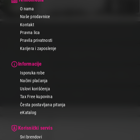
O nama
Naše prodavnice
Kontakt
Pravna lica
Pravila privatnosti
Karijera i zaposlenje
Informacije
Isporuka robe
Načini plaćanja
Uslovi korišćenja
Tax Free kupovina
Česta postavljana pitanja
eKatalog
Korisnički servis
Svi brendovi