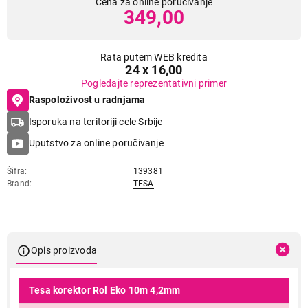
Cena za online poručivanje
349,00
Rata putem WEB kredita
24 x 16,00
Pogledajte reprezentativni primer
Raspoloživost u radnjama
Isporuka na teritoriji cele Srbije
Uputstvo za online poručivanje
Šifra
139381
Brand
TESA
Opis proizvoda
Tesa korektor Rol Eko 10m 4,2mm