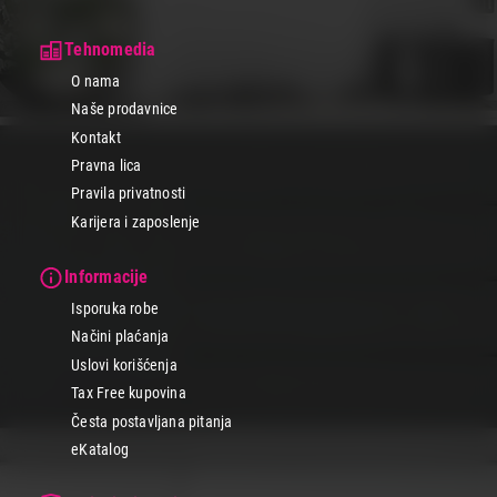
Tehnomedia
O nama
Naše prodavnice
Kontakt
Pravna lica
Pravila privatnosti
Karijera i zaposlenje
Informacije
Isporuka robe
Načini plaćanja
Uslovi korišćenja
Tax Free kupovina
Česta postavljana pitanja
eKatalog