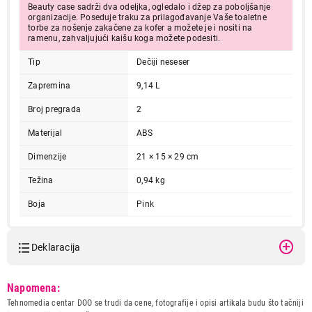
Beauty case sadrži dva odeljka, ogledalo i džep za poboljšanje
organizacije. Poseduje traku za prilagođavanje Vaše toaletne
torbe za nošenje zakačene za kofer a možete je i nositi na
ramenu, zahvaljujući kaišu koga možete podesiti.
Tip
Dečiji neseser
Zapremina
9,14 L
Broj pregrada
2
Materijal
ABS
Dimenzije
21 × 15 × 29 cm
Težina
0,94 kg
Boja
Pink
Deklaracija
Model:
DISNEY MINNIE ALL SMILE
Napomena:
deciji neseser
Tehnomedia centar DOO se trudi da cene, fotografije i opisi artikala budu što tačniji
Naziv i vrsta robe:
KOFER