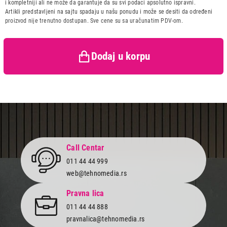
i kompletniji ali ne može da garantuje da su svi podaci apsolutno ispravni.
Uvoznik:
Precision DOO
Artikli predstavljeni na sajtu spadaju u našu ponudu i može se desiti da određeni
proizvod nije trenutno dostupan. Sve cene su sa uračunatim PDV-om.
Zemlja porekla:
Kina
Prava potrošača:
Zagarantovana sva prava
kupaca po osnovu zakona o
zaštiti potrošača
Dodaj u korpu
4.999,00
KOFERI
DISNEY MINNIE ALL SMILE deciji neseser
Proizvod je dodat u korpu.
Ukupno u korpi:
0,00
Call Centar
011 44 44 999
Nastavi kupovinu
web@tehnomedia.rs
Pravna lica
Završi kupovinu
011 44 44 888
pravnalica@tehnomedia.rs