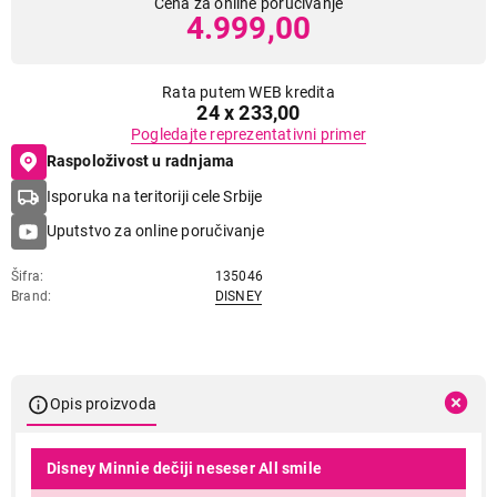
Cena za online poručivanje
4.999,00
Rata putem WEB kredita
24 x 233,00
Pogledajte reprezentativni primer
Raspoloživost u radnjama
Isporuka na teritoriji cele Srbije
Uputstvo za online poručivanje
Šifra
135046
Brand
DISNEY
Opis proizvoda
Disney Minnie dečiji neseser All smile