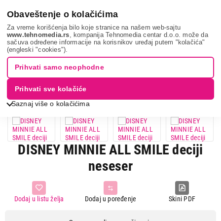
0
Obaveštenje o kolačićima
Za vreme korišćenja bilo koje stranice na našem web-sajtu
www.tehnomedia.rs
, kompanija Tehnomedia centar d.o.o. može da
sačuva određene informacije na korisnikov uređaj putem "kolačića"
Sport i putovanje
Torbe i rančevi
Neseser
Disney minnie
(engleski "cookies").
a...
Prihvati samo neophodne
Prihvati sve kolačiće
Saznaj više o kolačićima
DISNEY MINNIE ALL SMILE deciji
neseser
Dodaj u listu želja
Dodaj u poređenje
Skini PDF