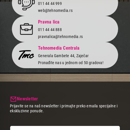
011 44 44 999
web@tehnomedia.rs
Pravna lica
011 44 44 888
pravnalica@tehnomedia.rs
Tehnomedia Centrala
Generala Gambete 44, Zaječar
Pronađite nas u jednom od 50 gradova!
Newsletter
Prijavite se na naš newsletter i primajte preko emaila specijalne i
ekskluzivne ponude.