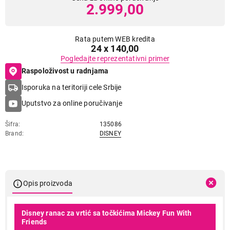
2.999,00
Rata putem WEB kredita
24 x 140,00
Pogledajte reprezentativni primer
Raspoloživost u radnjama
Isporuka na teritoriji cele Srbije
Uputstvo za online poručivanje
Šifra
135086
Brand
DISNEY
Opis proizvoda
Disney ranac za vrtić sa točkićima Mickey Fun With
Friends