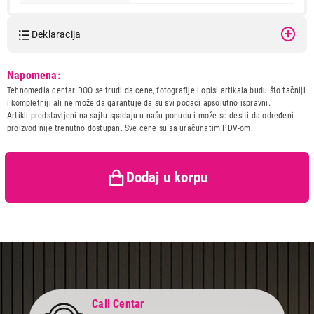
Deklaracija
Model:
DISNEY MICKEY FUN WITH
Napomena:
FRIENDS ranac za vrtic sa
Tehnomedia centar DOO se trudi da cene, fotografije i opisi artikala budu što tačniji
tockicima
2.999,00
i kompletniji ali ne može da garantuje da su svi podaci apsolutno ispravni.
KOFERI
Naziv i vrsta robe:
KOFER
Artikli predstavljeni na sajtu spadaju u našu ponudu i može se desiti da određeni
DISNEY MICKEY FUN WITH FRIENDS ranac
Uvoznik:
Precision DOO
proizvod nije trenutno dostupan. Sve cene su sa uračunatim PDV-om.
za vrtic sa tockicima
Zemlja porekla:
Kina
Proizvod je dodat u korpu.
Prava potrošača:
Zagarantovana sva prava
kupaca po osnovu zakona o
Dodaj u korpu
zaštiti potrošača
Ukupno u korpi:
0,00
Nastavi kupovinu
Završi kupovinu
Call Centar