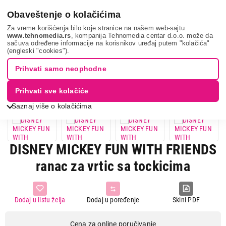
0
Obaveštenje o kolačićima
Za vreme korišćenja bilo koje stranice na našem web-sajtu
www.tehnomedia.rs
, kompanija Tehnomedia centar d.o.o. može da
sačuva određene informacije na korisnikov uređaj putem "kolačića"
Sport i putovanje
Torbe i rančevi
Disney mickey f...
(engleski "cookies").
Prihvati samo neophodne
Prihvati sve kolačiće
Saznaj više o kolačićima
DISNEY MICKEY FUN WITH FRIENDS
ranac za vrtic sa tockicima
Dodaj u listu želja
Dodaj u poređenje
Skini PDF
Cena za online poručivanje