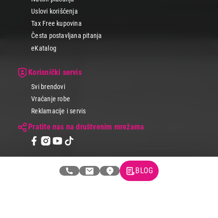
Uslovi korišćenja
Tax Free kupovina
Česta postavljana pitanja
eKatalog
Korisnički servis
Svi brendovi
Vraćanje robe
Reklamacije i servis
Pratite nas na društvenim mrežama
BLOG
© 2026 Tehnomedia centar d.o.o.