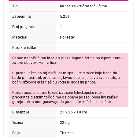
Tip
Ranac za vrtić sa točkićima
Zapremina
5,25 l
Broj pregrada
1
Materijal
Poliester
Karakteristike
Ranac na točkićima idealan je i za lagane šetnje po lepom danu i
za sve obaveze van vrtića.
U prednji džep sa rajsferšlusom spakujte sitnice koje treba da
budu pri ruci, dok prostrano glavno odeljenje čuva sve ostalo, a
bočni džepovi drže flašicu vode ili dodatni pribor.
Kada ranac postane težak, izvučete teleskopsku ručku i
prepustite glatkim točkićima da obave posao; podešivi kaiševi i
gornja ručka omogućavaju da ga nosite, vučete ili okačite
Dimenzije
21 x 25 x 10 cm
Težina
320 g
Boja
Tirkizna