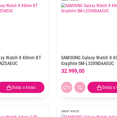
xy Watch 8 40mm BT
SAMSUNG Galaxy Watch 8 
0NZSAEUC
Graphite SM-L320NDAAEUC
32.999,00
SMART WATCH
SAMSUNG Galaxy Watch 6 Small
Aluminium Gold SM-R930NZEAEU
Proizvod je dodat u korpu.
SMART WATCH