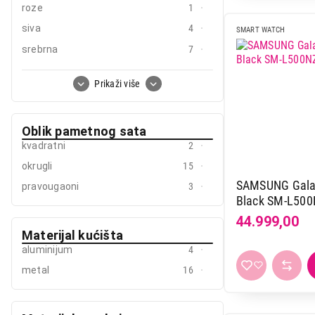
roze
1
Motorola
2
siva
4
SMART WATCH
Moye
12
srebrna
7
Noise
2
zlatna
1
Samsung
20
Prikaži više
TCL
2
Ultrahuman
48
Oblik pametnog sata
Vesa
3
kvadratni
2
Vivax
8
okrugli
15
Xiaomi
25
SAMSUNG Galax
pravougaoni
3
Xo
1
Black SM-L50
44.999,00
ZTE
1
Materijal kućišta
aluminijum
4
metal
16