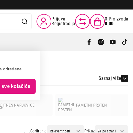
Prijava
0
Proizvoda
Registracija
0,00
va određene
SAMSUNG
Saznaj više
i sve kolačiće
FITNES NARUKVICE
PAMETNI PRSTEN
Sortiranje
Prikaz