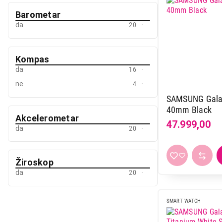
Barometar
da
20
Kompas
da
16
ne
4
SAMSUNG Galax
40mm Black
Akcelerometar
47.999,00
da
20
Žiroskop
da
20
SMART WATCH