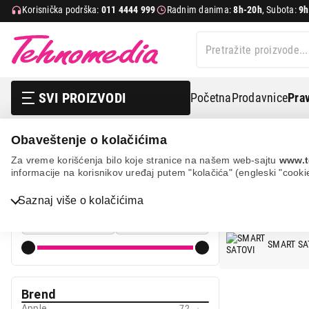
Korisnička podrška:
011 4444 999
Radnim danima:
8h-20h
, Subota:
9h
SVI PROIZVODI
Početna
Prodavnice
Prav
Obaveštenje o kolačićima
Mobilni telefoni i tableti
Pametni satovi
SAMSUNG
Za vreme korišćenja bilo koje stranice na našem web-sajtu
www.t
informacije na korisnikov uređaj putem "kolačića" (engleski "cooki
PAM
Cena
Bela tehnika
Saznaj više o kolačićima
Cena od
Cena do
TV, audio, video i foto
SMART SA
IT & Gaming
Mobilni telefoni i tableti
Brend
Mali kućni aparati
Apple
72