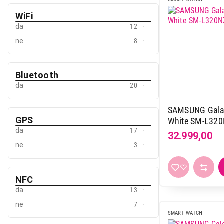
WiFi
da
12
ne
8
Bluetooth
da
20
SAMSUNG Gala
GPS
White SM-L32
da
17
32.999,00
ne
3
23.999,00
NFC
da
13
ne
7
SMART WATCH