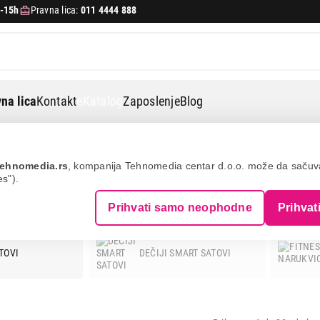
-15h
Pravna lica:
011 4444 888
na lica
Kontakt
eKatalog
Zaposlenje
Blog
ehnomedia.rs
, kompanija Tehnomedia centar d.o.o. može da saču
es").
ETNI SATOVI I FITNES NARUKVICE - 
Prihvati samo neophodne
Prihvat
TOVI
DEČIJI SMART SATOVI