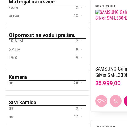
Materijal narukvice
SMART WATCH
koža
2
silikon
18
Otpornost na vodu i prašinu
10 ATM
2
5 ATM
9
IP68
9
SAMSUNG Gala
Silver SM-L33
Kamera
35.999,00
ne
20
SIM kartica
da
3
ne
17
SMART WATCH