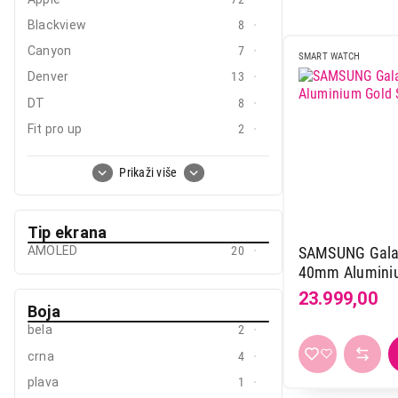
Mali kuhinjski aparati
Blackview
8
Canyon
7
Grejanje i hlađenje
SMART WATCH
Denver
13
Nega tela, lepota i zdravlje
DT
8
Sport i putovanje
Fit pro up
2
Garmin
7
Sve za kuću i baštu
Prikaži više
Hama
15
Vesa
Havit
2
Tip ekrana
Hifuture
54
AMOLED
20
SAMSUNG Galax
Honor
6
40mm Alumini
Huawei
32
R930NZEAEUC
23.999,00
Boja
Ksix
31
bela
2
Mador
4
crna
4
Meanit
1
plava
1
Mibro
11