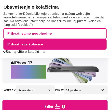
0
Obaveštenje o kolačićima
Za vreme korišćenja bilo koje stranice na našem web-sajtu
www.tehnomedia.rs
, kompanija Tehnomedia centar d.o.o. može da
sačuva određene informacije na korisnikov uređaj putem "kolačića"
Mobilni telefoni i tableti
Mobilni telefoni
Telefoni sa
(engleski "cookies").
tastaturom
NOKIA
Prihvati samo neophodne
MOBILNI TELEFONI SA
Prihvati sve kolačiće
TASTATUROM - NOKIA
Saznaj više o kolačićima
iPhone 17
Budućnost
stiže
Cena
Cena od
Cena do
Sortiranje
Prikaz
Filteri
Brend
1