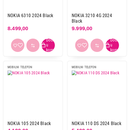
Bluetooth
NOKIA 6310 2024 Black
NOKIA 3210 4G 2024
da
6
Black
8.499,00
9.999,00
ne
4
GPS
ne
10
MOBILNI TELEFON
MOBILNI TELEFON
NFC
ne
10
Infrared
ne
10
FM radio
da
10
NOKIA 105 2024 Black
NOKIA 110 DS 2024 Black