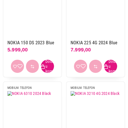
Osvežavanje ekrana
60 Hz
1
Veličina ekrana
do 4,49"
10
NOKIA 150 DS 2023 Blue
NOKIA 225 4G 2024 Blue
5.999,00
7.999,00
Operativni sistem
Fabrički
5
Rtos
1
Rtos os
1
S30+
3
MOBILNI TELEFON
MOBILNI TELEFON
Bežično punjenje
ne
10
Brzo punjenje
ne
10