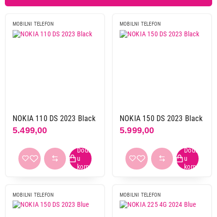
Alcatel
1
Hmd
1
MOBILNI TELEFON
MOBILNI TELEFON
IPro
17
Maxcom
6
Meanit
6
Nema proizvodjaca
1
Nokia
10
Panasonic
16
NOKIA 110 DS 2023 Black
NOKIA 150 DS 2023 Black
RAM memorija
5.499,00
5.999,00
48 mb
1
do 1,5 GB
7
Boja
crna
8
MOBILNI TELEFON
MOBILNI TELEFON
plava
2