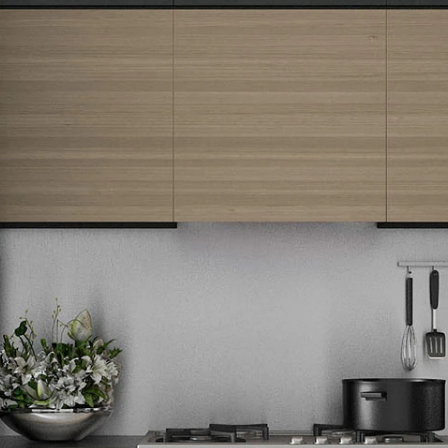
Newsletter
Prijavite se na naš newsletter i primajte preko emaila specijalne i
ekskluzivne ponude.
Tehnomedia
O nama
Naše prodavnice