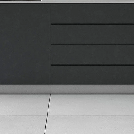
Kontakt
Pravna lica
Pravila privatnosti
Karijera i zaposlenje
Informacije
Isporuka robe
Načini plaćanja
Uslovi korišćenja
Tax Free kupovina
Česta postavljana pitanja
eKatalog
Korisnički servis
Svi brendovi
Vraćanje robe
Reklamacije i servis