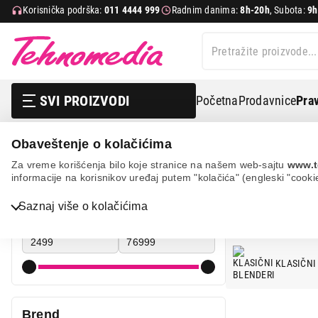
Korisnička podrška:
011 4444 999
Radnim danima:
8h-20h
, Subota:
9h
SVI PROIZVODI
Početna
Prodavnice
Prav
Obaveštenje o kolačićima
Mali kuhinjski aparati
Blenderi
GORENJE
Za vreme korišćenja bilo koje stranice na našem web-sajtu
www.t
informacije na korisnikov uređaj putem "kolačića" (engleski "cooki
BLE
Bela tehnika
Cena
Saznaj više o kolačićima
Cena od
Cena do
TV, audio, video i foto
IT & Gaming
KLASIČNI
Mobilni telefoni i tableti
Mali kućni aparati
Brend