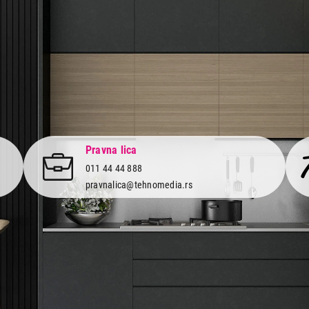
Pravna lica
011 44 44 888
pravnalica@tehnomedia.rs
Informacije
Korisnički
Isporuka robe
Svi brendo