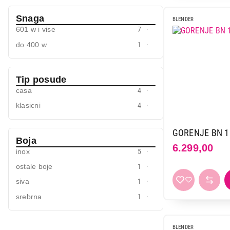
Nutribullet
11
Snaga
Philips
6
BLENDER
601 w i vise
7
Russell hobbs
2
do 400 w
1
Sencor
4
Tefal
5
Vivax
3
Tip posude
casa
4
Vox
9
klasicni
4
Xiaomi
2
Zepter
1
GORENJE BN 1
Boja
6.299,00
inox
5
ostale boje
1
6.999,00
siva
1
srebrna
1
BLENDER