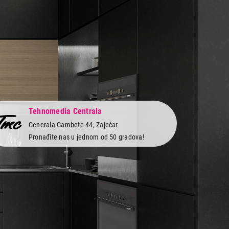
Tehnomedia Centrala
Generala Gambete 44, Zaječar
Pronađite nas u jednom od 50 gradova!
 servis
Newsletter
Prijavite se na naš newsletter i primajte preko
vi
emaila specijalne i ekskluzivne ponude.