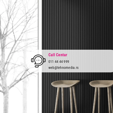
Call Centar
011 44 44 999
web@tehnomedia.rs
Tehnomedia
O nama