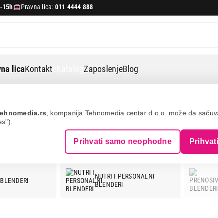
-15h
Pravna lica:
011 4444 888
na lica
Kontakt
eKatalog
Zaposlenje
Blog
ehnomedia.rs
, kompanija Tehnomedia centar d.o.o. može da saču
es").
NDERI - GORENJE
Prihvati samo neophodne
Prihvat
NUTRI I PERSONALNI
 BLENDERI
BLENDERI