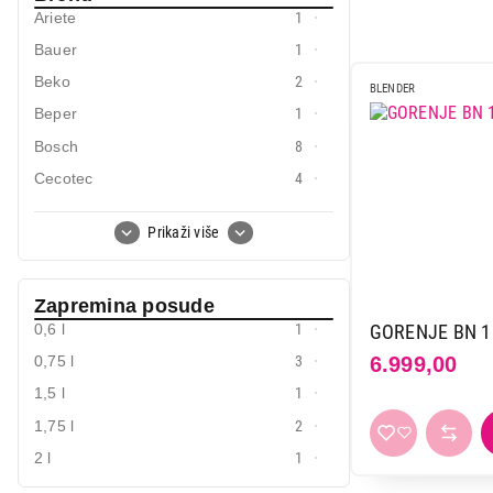
Ariete
1
Mali kuhinjski aparati
Bauer
1
Grejanje i hlađenje
Beko
2
BLENDER
Nega tela, lepota i zdravlje
Beper
1
Bosch
8
Sport i putovanje
Cecotec
4
Sve za kuću i baštu
Clatronic
1
Prikaži više
Deerma
4
Vesa
Ecg
1
Zapremina posude
Electrolux
1
0,6 l
1
GORENJE BN 1
Gorenje
8
6.999,00
0,75 l
3
Haier
1
1,5 l
1
Kitchenaid
9
1,75 l
2
Linea
1
2 l
1
Ninja
8