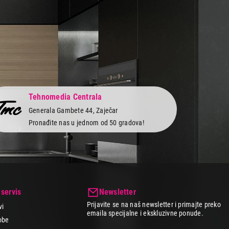
Tehnomedia Centrala
Generala Gambete 44, Zaječar
Pronađite nas u jednom od 50 gradova!
 servis
Newsletter
Prijavite se na naš newsletter i primajte preko
vi
emaila specijalne i ekskluzivne ponude.
obe