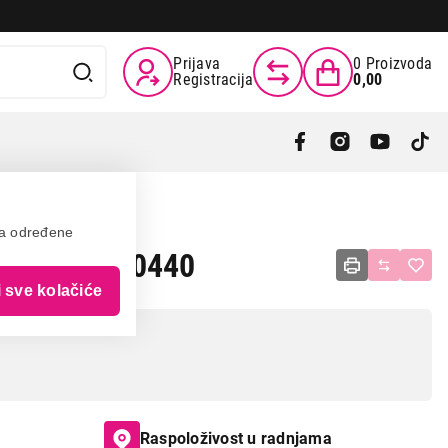
Prijava
0
Proizvoda
Registracija
0,00
va određene
rip 09893-0440
i sve kolačiće
Raspoloživost u radnjama