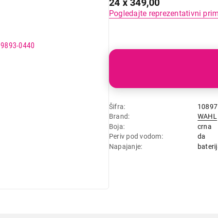
24 x 349,00
Pogledajte reprezentativni pri
Šifra
10897
Brand
WAHL
Boja
crna
Periv pod vodom
da
Napajanje
baterij