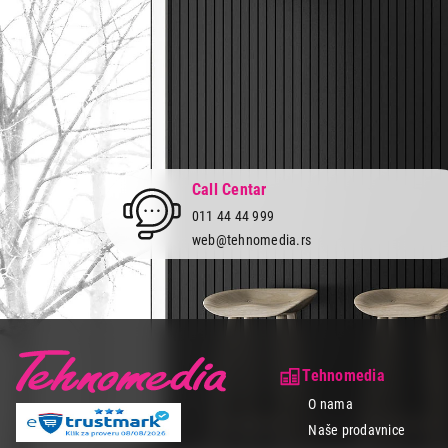
Call Centar
011 44 44 999
web@tehnomedia.rs
Tehnomedia
O nama
Naše prodavnice