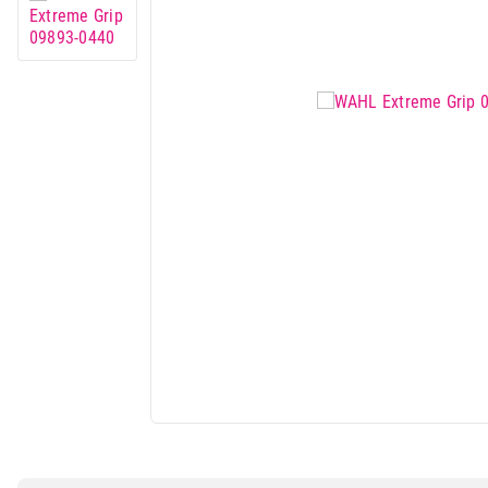
Mali kuhinjski aparati
Grejanje i hlađenje
Nega tela, lepota i zdravlje
Sport i putovanje
Sve za kuću i baštu
Vesa