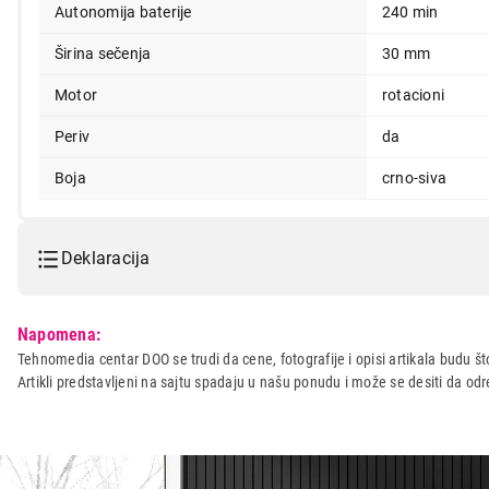
Autonomija baterije
240 min
Širina sečenja
30 mm
Motor
rotacioni
Periv
da
Boja
crno-siva
Deklaracija
Model:
WAHL Extreme Grip 09893-0
Napomena:
Naziv i vrsta robe:
TRIMER
Tehnomedia centar DOO se trudi da cene, fotografije i opisi artikala budu što
Artikli predstavljeni na sajtu spadaju u našu ponudu i može se desiti da o
Uvoznik:
220-B D.O.O.
Zemlja porekla:
KINA
Prava potrošača:
Zagarantovana sva prava kup