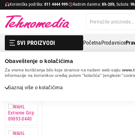
Korisnička podrška:
011 4444 999
Radnim danima:
8h-20h
, Subota:
9h
SVI PROIZVODI
Početna
Prodavnice
Prav
Obaveštenje o kolačićima
Nega tela, lepota i zdravlje
Muška nega
Mašinice za
Za vreme korišćenja bilo koje stranice na našem web-sajtu
www.t
informacije na korisnikov uređaj putem "kolačića" (engleski "cooki
Bela tehnika
Saznaj više o kolačićima
TV, audio, video i foto
IT & Gaming
Mobilni telefoni i tableti
Mali kućni aparati