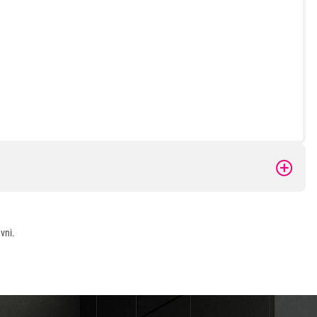
 kupovinu
vni.