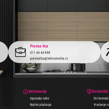
Pravna lica
011 44 44 888
pravnalica@tehnomedia.rs
Informacije
Korisnički
Isporuka robe
Svi brendo
Načini plaćanja
Vraćanje r