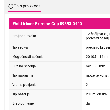
Opis proizvoda
Wahl trimer Extreme Grip 09893-0440
12 češljeva (0,75
Broj nastavaka
podesivi češalj 
Tip sečiva
precizno bruše
Mogućnosti sečenja
20 (0,5 - 11 m
Dužina sečenja
min. 0,5 mm
Tip napajanja
može se koristi
7.499,00
Vreme punjenja
2 h
Tip baterije
litijum-jonska
Brzo punjenje
da