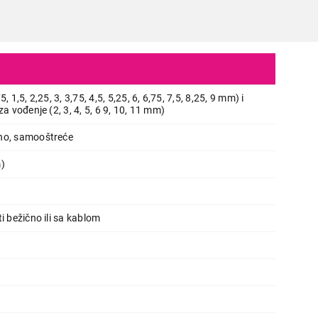
, 1,5, 2,25, 3, 3,75, 4,5, 5,25, 6, 6,75, 7,5, 8,25, 9 mm) i
za vođenje (2, 3, 4, 5, 6 9, 10, 11 mm)
no, samooštreće
m)
TRIMERI
ti bežično ili sa kablom
WAHL Extreme Grip 09893-0440
Proizvod je dodat u korpu.
Ukupno u korpi:
0,00