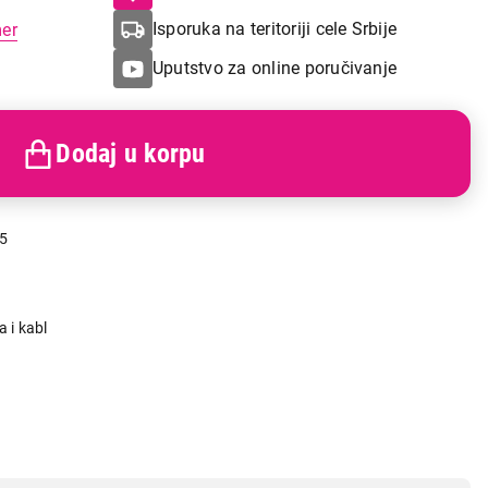
Isporuka na teritoriji cele Srbije
mer
Uputstvo za online poručivanje
Dodaj u korpu
5
a i kabl