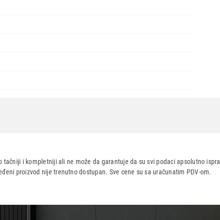
Nastavi kupovinu
Završi
440
 tačniji i kompletniji ali ne može da garantuje da su svi podaci apsolutno ispra
dređeni proizvod nije trenutno dostupan. Sve cene su sa uračunatim PDV-om.
aca po osnovu zakona o zaštiti potrošača