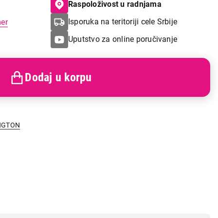
Raspoloživost u radnjama
Isporuka na teritoriji cele Srbije
mer
Uputstvo za online poručivanje
Dodaj u korpu
NGTON