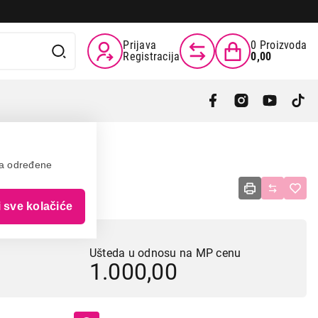
Prijava
0
Proizvoda
Registracija
0,00
va određene
035
i sve kolačiće
Ušteda u odnosu na MP cenu
1.000,00