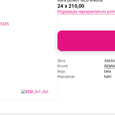
Rata putem WEB kredita
24 x 210,00
Pogledajte reprezentativni pri
Šifra
39695
Brand
REMI
Boja
bela
Napajanje
kabl