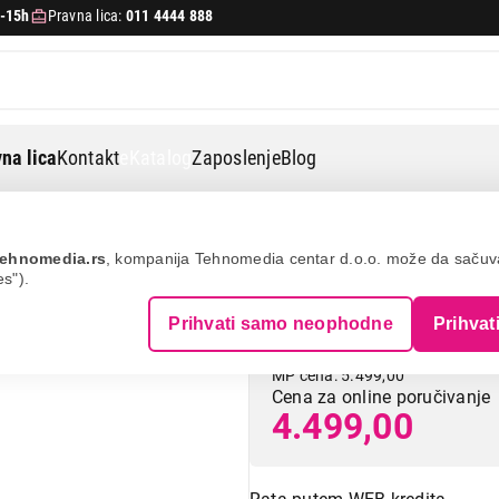
-15h
Pravna lica:
011 4444 888
na lica
Kontakt
eKatalog
Zaposlenje
Blog
 šišanje i trimeri
Remington hc5035
ehnomedia.rs
, kompanija Tehnomedia centar d.o.o. može da saču
es").
REMINGTON HC5
Prihvati samo neophodne
Prihvat
MP cena: 5.499,00
Cena za online poručivanje
4.499,00