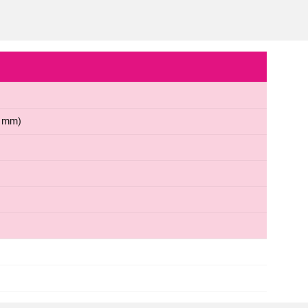
5 mm)
TRIMERI
REMINGTON HC5035
Proizvod je dodat u korpu.
Ukupno u korpi:
0,00
Nastavi kupovinu
Završi