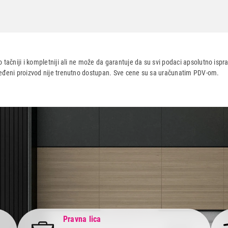
 tačniji i kompletniji ali ne može da garantuje da su svi podaci apsolutno ispra
dređeni proizvod nije trenutno dostupan. Sve cene su sa uračunatim PDV-om.
aca po osnovu zakona o zaštiti potrošača
Pravna lica