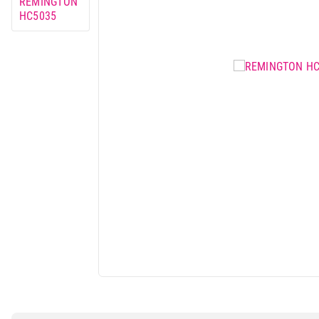
Mali kuhinjski aparati
Grejanje i hlađenje
Nega tela, lepota i zdravlje
Sport i putovanje
Sve za kuću i baštu
Vesa