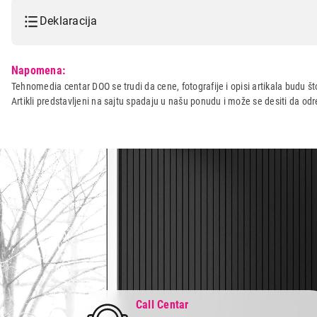
Deklaracija
Model:
REMINGTON HC5035
Napomena:
Naziv i vrsta robe:
TRIMER
Tehnomedia centar DOO se trudi da cene, fotografije i opisi artikala budu što
Artikli predstavljeni na sajtu spadaju u našu ponudu i može se desiti da o
Uvoznik:
DTM Company d.o.o.
Zemlja porekla:
Kina
Prava potrošača:
Zagarantovana sva prava kup
Call Centar