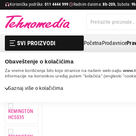
Korisnička podrška:
011 4444 999
Radnim danima:
8h-20h
, Subota:
9h
SVI PROIZVODI
Početna
Prodavnice
Prav
Obaveštenje o kolačićima
Nega tela, lepota i zdravlje
Muška nega
Mašinice za
Za vreme korišćenja bilo koje stranice na našem web-sajtu
www.t
informacije na korisnikov uređaj putem "kolačića" (engleski "cooki
18%
UŠTEDA.
Bela tehnika
Saznaj više o kolačićima
TV, audio, video i foto
IT & Gaming
Mobilni telefoni i tableti
Mali kućni aparati