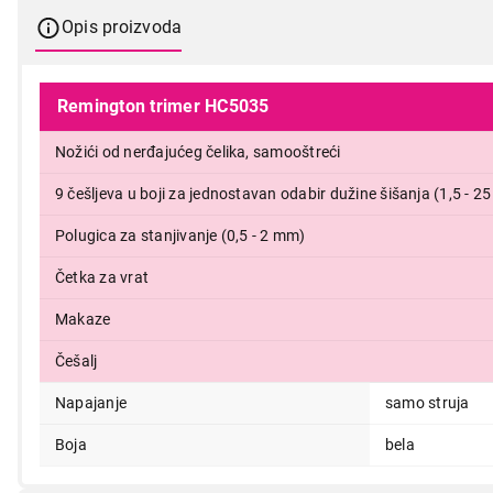
Opis proizvoda
Remington trimer HC5035
Nožići od nerđajućeg čelika, samooštreći
9 češljeva u boji za jednostavan odabir dužine šišanja (1,5 - 2
Polugica za stanjivanje (0,5 - 2 mm)
4.499,00
Četka za vrat
Makaze
Češalj
Napajanje
samo struja
Boja
bela