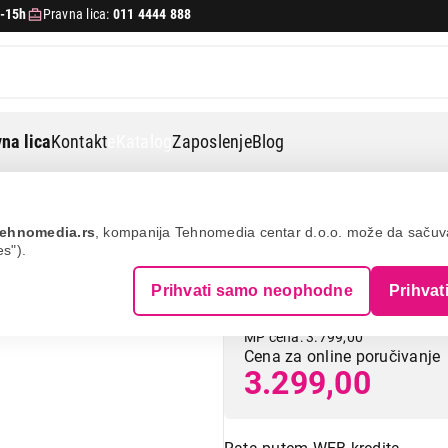
-15h
Pravna lica:
011 4444 888
na lica
Kontakt
eKatalog
Zaposlenje
Blog
či pritiska
Beurer bc 1r vital
ehnomedia.rs
, kompanija Tehnomedia centar d.o.o. može da saču
es").
BEURER BC 1R Vi
Prihvati samo neophodne
Prihvat
MP cena: 3.799,00
Cena za online poručivanje
3.299,00