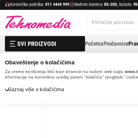
Korisnička podrška:
011 4444 999
Radnim danima:
8h-20h
, Subota:
9h
SVI PROIZVODI
Početna
Prodavnice
Prav
Obaveštenje o kolačićima
Nega tela, lepota i zdravlje
Medicinski aparati
Mera
Za vreme korišćenja bilo koje stranice na našem web-sajtu
www.t
informacije na korisnikov uređaj putem "kolačića" (engleski "cooki
13%
UŠTEDA.
Bela tehnika
Saznaj više o kolačićima
TV, audio, video i foto
IT & Gaming
Mobilni telefoni i tableti
Mali kućni aparati