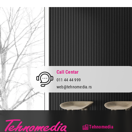
Prava potrošača:
Zagarantovana sva prava kup
Call Centar
011 44 44 999
web@tehnomedia.rs
Tehnomedia