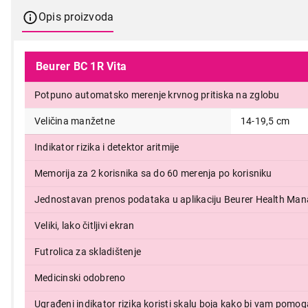
Opis proizvoda
Beurer BC 1R Vita
Potpuno automatsko merenje krvnog pritiska na zglobu
Veličina manžetne
14-19,5 cm
Indikator rizika i detektor aritmije
Memorija za 2 korisnika sa do 60 merenja po korisniku
Jednostavan prenos podataka u aplikaciju Beurer Health Man
Veliki, lako čitljivi ekran
3.299,00
Futrolica za skladištenje
Medicinski odobreno
Ugrađeni indikator rizika koristi skalu boja kako bi vam pomog