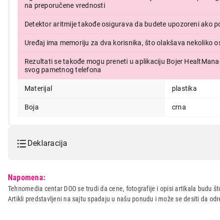
na preporučene vrednosti
Detektor aritmije takođe osigurava da budete upozoreni ako p
Uređaj ima memoriju za dva korisnika, što olakšava nekoliko o
Rezultati se takođe mogu preneti u aplikaciju Bojer HealtMana
svog pametnog telefona
Materijal
plastika
Boja
crna
Deklaracija
Model:
BEURER BC 1R Vital
Napomena:
Naziv i vrsta robe:
MEDICINSKI APARAT
Tehnomedia centar DOO se trudi da cene, fotografije i opisi artikala budu što
Artikli predstavljeni na sajtu spadaju u našu ponudu i može se desiti da o
Uvoznik:
RAPID a.d.
Zemlja porekla:
KINA