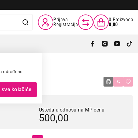
Prijava
0
Proizvoda
Registracija
0,00
va određene
tal
i sve kolačiće
Ušteda u odnosu na MP cenu
500,00