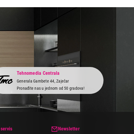
Tehnomedia Centrala
Generala Gambete 44, Zaječar
Pronađite nas u jednom od 50 gradova!
 servis
Newsletter