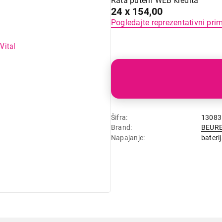
Rata putem WEB kredita
24 x 154,00
Pogledajte reprezentativni pri
Šifra
13083
Brand
BEUR
Napajanje
bateri