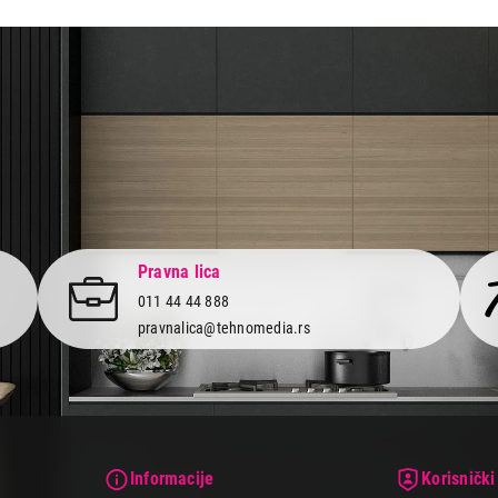
aca po osnovu zakona o zaštiti potrošača
Pravna lica
011 44 44 888
pravnalica@tehnomedia.rs
Informacije
Korisnički