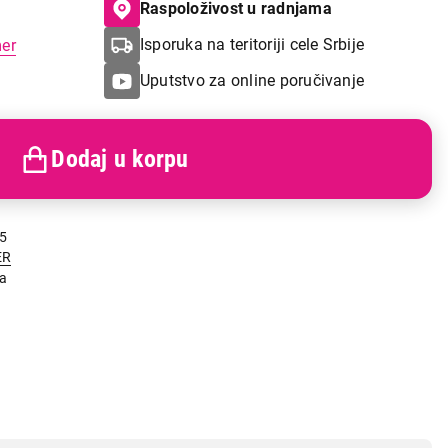
Raspoloživost u radnjama
Isporuka na teritoriji cele Srbije
mer
Uputstvo za online poručivanje
Dodaj u korpu
5
ER
ja