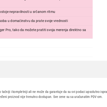
Ukupno u korpi:
0,00
ostoje nepravilnosti u srčanom ritmu
Nastavi kupovinu
Završi
soba u domaćinstvu da prate svoje vrednosti
ger Pro, tako da možete pratiti svoja merenja direktno sa
 tačniji i kompletniji ali ne može da garantuje da su svi podaci apsolutno ispra
dređeni proizvod nije trenutno dostupan. Sve cene su sa uračunatim PDV-om.