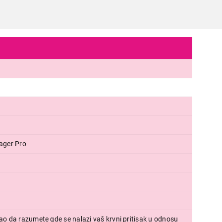
ager Pro
MEDICINSKI APARATI
BEURER BC 1R Vital
Proizvod je dodat u korpu.
ao da razumete gde se nalazi vaš krvni pritisak u odnosu