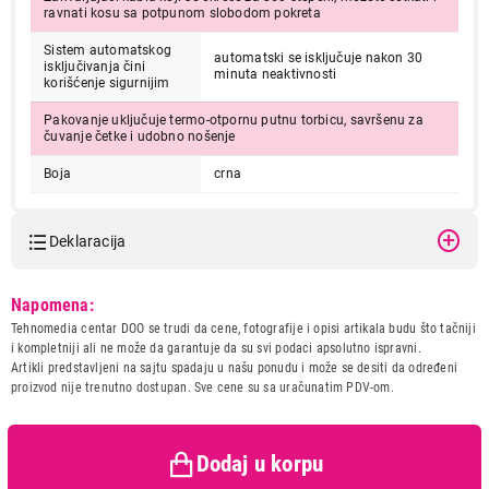
ravnati kosu sa potpunom slobodom pokreta
Sistem automatskog
automatski se isključuje nakon 30
isključivanja čini
minuta neaktivnosti
korišćenje sigurnijim
Pakovanje uključuje termo-otpornu putnu torbicu, savršenu za
čuvanje četke i udobno nošenje
Boja
crna
6.999,00
FIGARO
CECOTEC INSTANT CARE 1400
Deklaracija
Proizvod je dodat u korpu.
Model:
CECOTEC INSTANT CARE
Napomena:
Ukupno u korpi:
0,00
1400
Tehnomedia centar DOO se trudi da cene, fotografije i opisi artikala budu što tačniji
Naziv i vrsta robe:
FIGARO
i kompletniji ali ne može da garantuje da su svi podaci apsolutno ispravni.
Uvoznik:
REPRO MARKET doo
Artikli predstavljeni na sajtu spadaju u našu ponudu i može se desiti da određeni
Nastavi kupovinu
proizvod nije trenutno dostupan. Sve cene su sa uračunatim PDV-om.
Zemlja porekla:
KINA
Prava potrošača:
Zagarantovana sva prava
kupaca po osnovu zakona o
zaštiti potrošača
Dodaj u korpu
Završi kupovinu