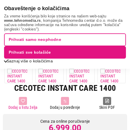
0
Obaveštenje o kolačićima
Za vreme korišćenja bilo koje stranice na našem web-sajtu
www.tehnomedia.rs
, kompanija Tehnomedia centar d.o.o. može da
sačuva određene informacije na korisnikov uređaj putem "kolačića"
Nega tela, lepota i zdravlje
Ženska nega
Četke za kosu
(engleski "cookies").
Cecotec instant...
Prihvati samo neophodne
Prihvati sve kolačiće
Saznaj više o kolačićima
CECOTEC INSTANT CARE 1400
Dodaj u listu želja
Dodaj u poređenje
Skini PDF
Cena za online poručivanje
6.999,00