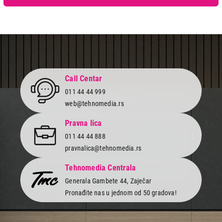
Call Centar
011 44 44 999
web@tehnomedia.rs
Pravna lica
011 44 44 888
pravnalica@tehnomedia.rs
Tehnomedia Centrala
Generala Gambete 44, Zaječar
Pronađite nas u jednom od 50 gradova!