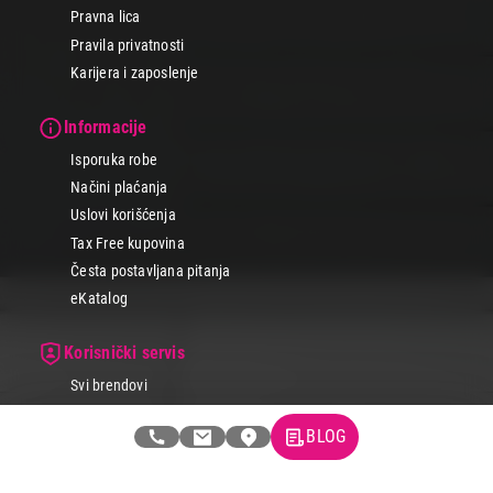
Pravna lica
Pravila privatnosti
Karijera i zaposlenje
Informacije
Isporuka robe
Načini plaćanja
Uslovi korišćenja
Tax Free kupovina
Česta postavljana pitanja
eKatalog
Korisnički servis
Svi brendovi
Vraćanje robe
BLOG
Reklamacije i servis
Pratite nas na društvenim mrežama