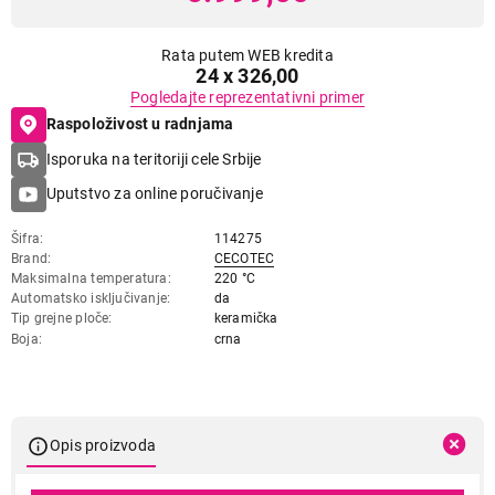
Rata putem WEB kredita
24 x 326,00
Pogledajte reprezentativni primer
Raspoloživost u radnjama
Isporuka na teritoriji cele Srbije
Uputstvo za online poručivanje
Šifra
114275
Brand
CECOTEC
Maksimalna temperatura
220 °C
Automatsko isključivanje
da
Tip grejne ploče
keramička
Boja
crna
Opis proizvoda