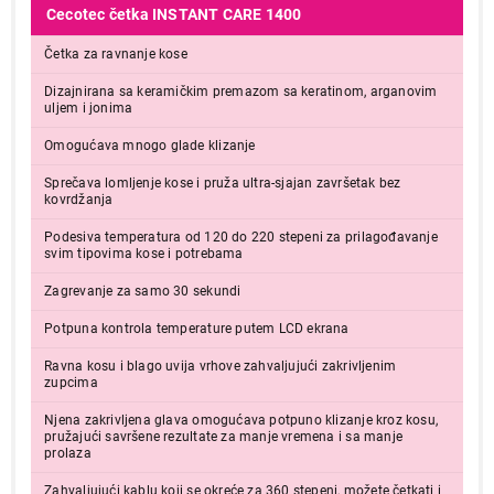
Cecotec četka INSTANT CARE 1400
Četka za ravnanje kose
Dizajnirana sa keramičkim premazom sa keratinom, arganovim
uljem i jonima
Omogućava mnogo glade klizanje
Sprečava lomljenje kose i pruža ultra-sjajan završetak bez
kovrdžanja
Podesiva temperatura od 120 do 220 stepeni za prilagođavanje
svim tipovima kose i potrebama
Zagrevanje za samo 30 sekundi
Potpuna kontrola temperature putem LCD ekrana
Ravna kosu i blago uvija vrhove zahvaljujući zakrivljenim
zupcima
Njena zakrivljena glava omogućava potpuno klizanje kroz kosu,
pružajući savršene rezultate za manje vremena i sa manje
prolaza
Zahvaljujući kablu koji se okreće za 360 stepeni, možete četkati i