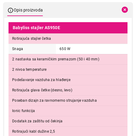
Opis proizvoda
Babyliss stajler AS950E
Rotirajuća stajler četka
Snaga
650 W
2 nastavka sa keramičkim premazom (50 i 40 mm)
2 nivoa temperature
Podešavanje vazduha za hlađenje
Rotirajuća glava četke (desno, levo)
Poseban dizajn za ravnomerno strujanje vazduha
Ionic funkcija
Dodatak za zaštitu od čekinja
Rotirajući kabl dužine 2,5