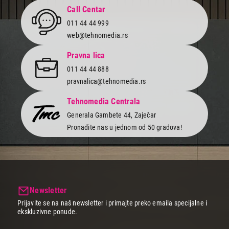
Završi kupovinu
Call Centar
011 44 44 999
web@tehnomedia.rs
Pravna lica
011 44 44 888
pravnalica@tehnomedia.rs
Tehnomedia Centrala
Generala Gambete 44, Zaječar
Pronađite nas u jednom od 50 gradova!
Newsletter
Prijavite se na naš newsletter i primajte preko emaila specijalne i
ekskluzivne ponude.