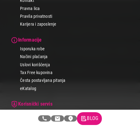
Kontakt
Pravna lica
Pravila privatnosti
Karijera i zaposlenje
Informacije
Isporuka robe
Načini plaćanja
Uslovi korišćenja
Tax Free kupovina
Česta postavljana pitanja
eKatalog
Korisnički servis
Svi brendovi
BLOG
Vraćanje robe
Reklamacije i servis
Pratite nas na društvenim mrežama