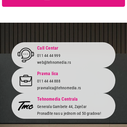
Call Centar
011 44 44 999
web@tehnomedia.rs
Pravna lica
011 44 44 888
pravnalica@tehnomedia.rs
Tehnomedia Centrala
Generala Gambete 44, Zaječar
Pronađite nas u jednom od 50 gradova!