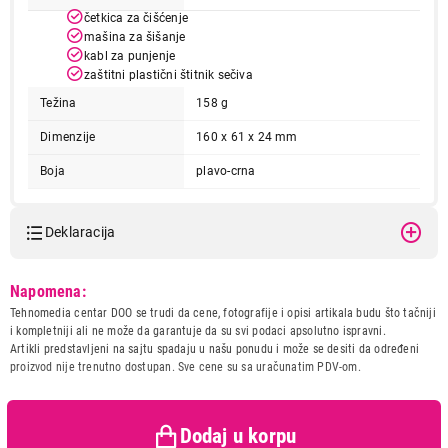
četkica za čišćenje
mašina za šišanje
kabl za punjenje
zaštitni plastični štitnik sečiva
Težina
158 g
Dimenzije
160 x 61 x 24 mm
4.599,00
Boja
plavo-crna
APARATI ZA BRIJANJE
SENCOR SMS 5520BL
Proizvod je dodat u korpu.
Deklaracija
Ukupno u korpi:
0,00
Model:
SENCOR SMS 5520BL
Napomena:
Naziv i vrsta robe:
APARAT ZA BRIJANJE
Tehnomedia centar DOO se trudi da cene, fotografije i opisi artikala budu što tačniji
Uvoznik:
Tehnomedia centar doo
i kompletniji ali ne može da garantuje da su svi podaci apsolutno ispravni.
Nastavi kupovinu
Artikli predstavljeni na sajtu spadaju u našu ponudu i može se desiti da određeni
Zemlja porekla:
Kina
proizvod nije trenutno dostupan. Sve cene su sa uračunatim PDV-om.
Prava potrošača:
Zagarantovana sva prava
kupaca po osnovu zakona o
Završi kupovinu
zaštiti potrošača
Dodaj u korpu