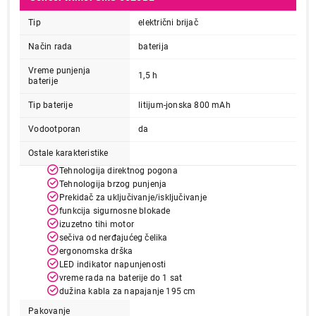
Tip
električni brijač
Način rada
baterija
Vreme punjenja
1,5 h
baterije
Tip baterije
litijum-jonska 800 mAh
Vodootporan
da
Ostale karakteristike
Tehnologija direktnog pogona
Tehnologija brzog punjenja
Prekidač za uključivanje/isključivanje
funkcija sigurnosne blokade
izuzetno tihi motor
sečiva od nerđajućeg čelika
ergonomska drška
LED indikator napunjenosti
vreme rada na baterije do 1 sat
dužina kabla za napajanje 195 cm
Pakovanje