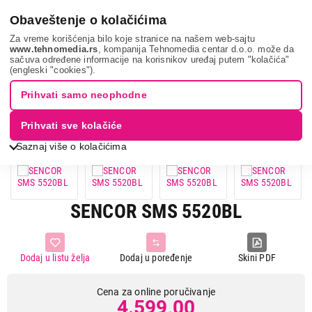
0
Obaveštenje o kolačićima
Za vreme korišćenja bilo koje stranice na našem web-sajtu
www.tehnomedia.rs
, kompanija Tehnomedia centar d.o.o. može da
sačuva određene informacije na korisnikov uređaj putem "kolačića"
Nega tela, lepota i zdravlje
Muška nega
Aparati za brijanje
(engleski "cookies").
Sencor sms 5520...
Prihvati samo neophodne
Prihvati sve kolačiće
Saznaj više o kolačićima
SENCOR SMS 5520BL
Dodaj u listu želja
Dodaj u poređenje
Skini PDF
Cena za online poručivanje
4.599,00