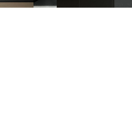
Tehnomedia Centrala
Generala Gambete 44, Zaječar
Pronađite nas u jednom od 50 gradova!
 servis
Newsletter
Prijavite se na naš newsletter i primajte preko
vi
emaila specijalne i ekskluzivne ponude.
obe
 i servis
as na društvenim