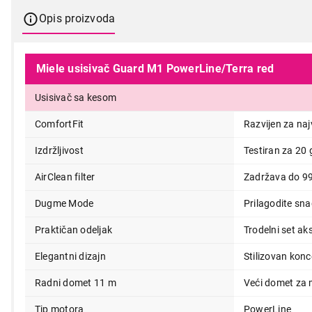
Opis proizvoda
Miele usisivač Guard M1 PowerLine/Terra red
Usisivač sa kesom
ComfortFit
Razvijen za naj
Izdržljivost
Testiran za 20
AirClean filter
Zadržava do 99,
Dugme Mode
Prilagodite sn
Praktičan odeljak
Trodelni set ak
Elegantni dizajn
Stilizovan kon
Radni domet 11 m
Veći domet za 
Tip motora
PowerLine