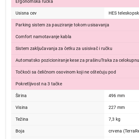
Ergonomska ručka
Usisna cev
HES teleskopska
Parking sistem za pauziranje tokom usisavanja
Comfort namotavanje kabla
Sistem zaključavanja za četku za usisivač i ručku
Automatsko pozicioniranje kese za prašinuTraka za celokupnu
Točkoći sa čeličnom osovinom koji ne oštećuju pod
Pokretljivost na 3 tačke
Širina
496 mm
Visina
227 mm
Težina
7,3 kg
Boja
crvena (TerraR