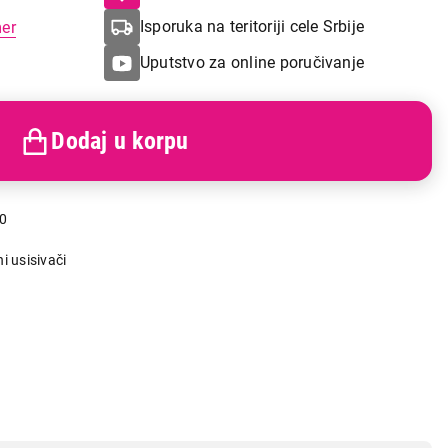
Isporuka na teritoriji cele Srbije
mer
Uputstvo za online poručivanje
Dodaj u korpu
0
ni usisivači
a