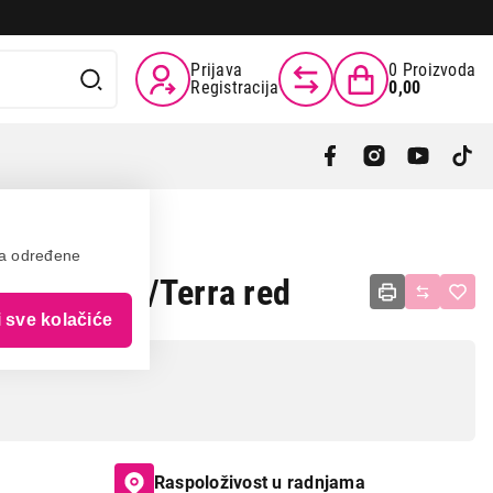
Prijava
0
Proizvoda
Registracija
0,00
va određene
PowerLine/Terra red
i sve kolačiće
Raspoloživost u radnjama