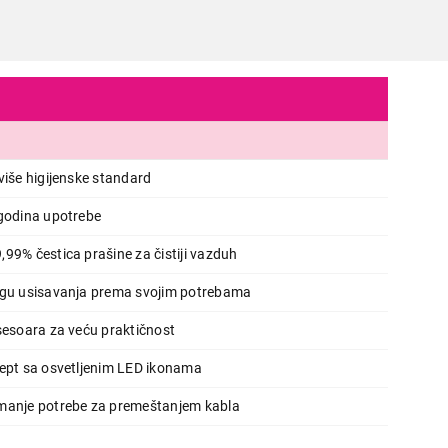
više higijenske standard
 godina upotrebe
99% čestica prašine za čistiji vazduh
agu usisavanja prema svojim potrebama
sesoara za veću praktičnost
cept sa osvetljenim LED ikonama
manje potrebe za premeštanjem kabla
USISIVAČI