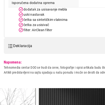
Isporučena dodatna oprema
dodatak za usisavanje mebla
uski nastavak
četka sa sintetičkim vlaknima
četka za usisivač
filter: AirClean filter
Deklaracija
Model:
MIELE Guard M1 PowerLine/T
Napomena:
Naziv i vrsta robe:
USISIVAC
Tehnomedia centar DOO se trudi da cene, fotografije i opisi artikala budu što
Artikli predstavljeni na sajtu spadaju u našu ponudu i može se desiti da o
Uvoznik:
Miele d.o.o.
Zemlja porekla:
Nemacka
Prava potrošača:
Zagarantovana sva prava kup