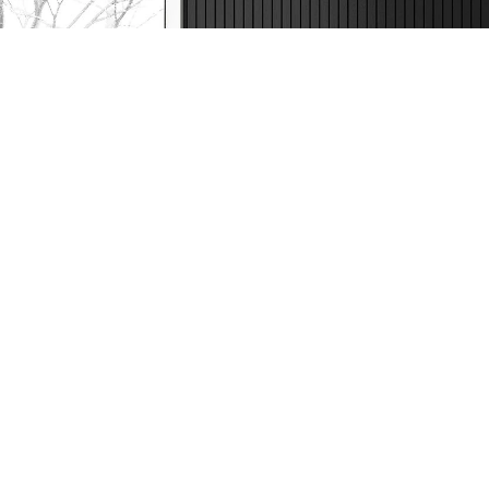
Call Centar
011 44 44 999
web@tehnomedia.rs
Tehnomedia
O nama
Naše prodavnice
Kontakt
Pravna lica