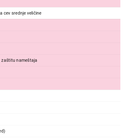
 cev srednje veličine
 zaštitu nameštaja
ed)