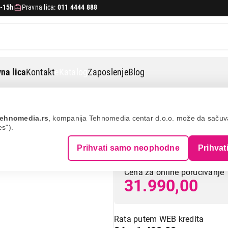
-15h
Pravna lica:
011 4444 888
na lica
Kontakt
eKatalog
Zaposlenje
Blog
ele guard m1 powerline/terra red
ehnomedia.rs
, kompanija Tehnomedia centar d.o.o. može da saču
es").
MIELE Guard M1 
Prihvati samo neophodne
Prihvat
Cena za online poručivanje
31.990,00
Rata putem WEB kredita