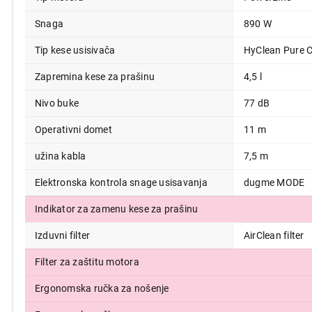
31.990,00
Snaga
890 W
Tip kese usisivača
HyClean Pure 
Zapremina kese za prašinu
4,5 l
Nivo buke
77 dB
Operativni domet
11 m
užina kabla
7,5 m
Elektronska kontrola snage usisavanja
dugme MODE
Indikator za zamenu kese za prašinu
Izduvni filter
AirClean filter
Filter za zaštitu motora
Ergonomska ručka za nošenje