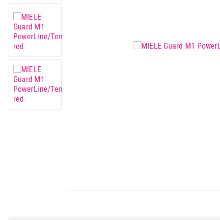
Mali kućni aparati
Mali kuhinjski aparati
Grejanje i hlađenje
Nega tela, lepota i zdravlje
Sport i putovanje
Sve za kuću i baštu
Vesa