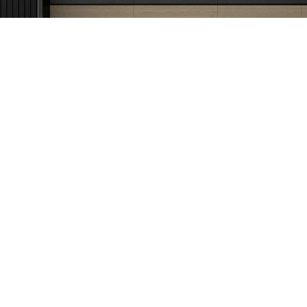
Pravna lica
011 44 44 888
pravnalica@tehnomedia.rs
Informacije
Korisnički
Isporuka robe
Svi brendo
Načini plaćanja
Vraćanje r
Uslovi korišćenja
Reklamacije
Tax Free kupovina
Pratite n