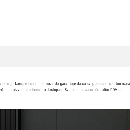
erra red
 tačniji i kompletniji ali ne može da garantuje da su svi podaci apsolutno ispra
dređeni proizvod nije trenutno dostupan. Sve cene su sa uračunatim PDV-om.
aca po osnovu zakona o zaštiti potrošača