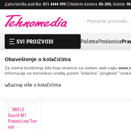
Korisnička podrška:
011 4444 999
Radnim danima:
8h-20h
, Subota:
9h
SVI PROIZVODI
Početna
Prodavnice
Prav
Obaveštenje o kolačićima
Mali kućni aparati
Usisivači
Klasični usisivači
Mi
Za vreme korišćenja bilo koje stranice na našem web-sajtu
www.t
informacije na korisnikov uređaj putem "kolačića" (engleski "cooki
Saznaj više o kolačićima
Bela tehnika
TV, audio, video i foto
IT & Gaming
Mobilni telefoni i tableti